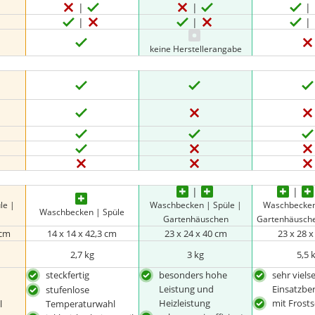
keine Herstellerangabe
le |
Waschbecken | Spüle |
Waschbecken
Waschbecken | Spüle
Gartenhäuschen
Gartenhäusch
 cm
14 x 14 x 42,3 cm
23 x 24 x 40 cm
23 x 28 
2,7 kg
3 kg
5,5 
steckfertig
besonders hohe
sehr vielse
Leistung und
Einsatzbe
stufenlose
Heizleistung
mit Frost
l
Temperaturwahl