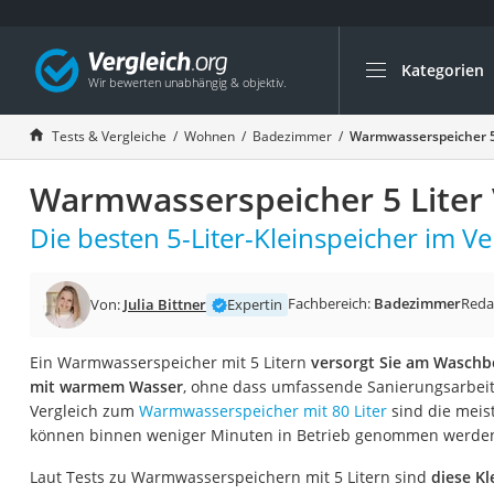
Kategorien
Die beliebtesten V
Wohnen
Tests & Vergleiche
Wohnen
Badezimmer
Warmwasserspeicher 5 
Matratzen-Topper
Warmwasserspeicher 5 Liter 
Matratzen
Konferenzlautspre
Die besten 5-Liter-Kleinspeicher im Ve
Tageslichtlampe
Badlüfter
Fachbereich:
Badezimmer
Reda
Von:
Julia Bittner
Expertin
Ergonomischer Bü
Ein Warmwasserspeicher mit 5 Litern
versorgt Sie am Wasch
Bürohocker
mit warmem Wasser
, ohne dass umfassende Sanierungsarbei
Außenleuchte mit
Vergleich zum
Warmwasserspeicher mit 80 Liter
sind die meist
können binnen weniger Minuten in Betrieb genommen werde
Ozongeneratoren
Akku-Tischlampe
Laut Tests zu Warmwasserspeichern mit 5 Litern sind
diese Kl