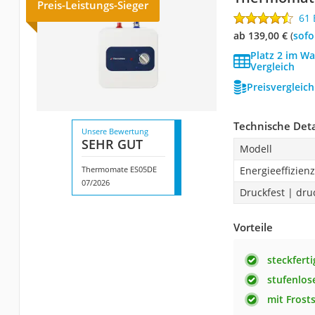
Preis-Leistungs-Sieger
61
ab 139,00 €
(
Sof
Platz 2 im W
Vergleich
Preisvergleic
Technische Deta
Unsere Bewertung
SEHR GUT
Modell
Thermomate ES05DE
Energieeffizien
07/2026
Druckfest | dru
Vorteile
steckferti
stufenlos
mit Frost