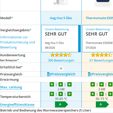
Modell
*
Aeg Huz 5 Öko
Thermomate ES0
Unsere Bewertung
Unsere Bewertung
Vergleichsergebnis
*
SEHR GUT
SEHR GUT
Informationen zur
Produktsortierung und
Aeg Huz 5 Öko
Thermomate ES05DE
Bewertung
08/2026
07/2026
Kundenwertung
*
bei Amazon
390 Bewertungen
61 Bewertunge
Erhältlich bei
*
mehr anzeigen
Preis­vergleich
Preis­verglei
Preis­vergleich
Erwärmung
Max. Leistung
2 kW
2 kW
Temperaturbereich
35-85 °C
30–75 °C
A
A
Energieeffizienzklasse
Betrieb und Bedienung des Warmwasserspeichers (5 Liter)