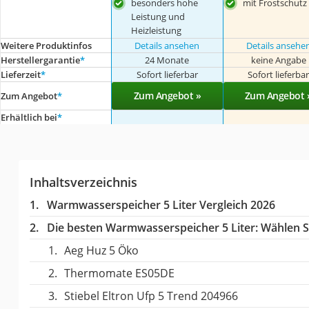
besonders hohe
mit Frostschutz
Leistung und
Heizleistung
Weitere Produktinfos
Details ansehen
Details ansehe
Herstellergarantie
*
24 Monate
keine Angabe
Lieferzeit
*
Sofort lieferbar
Sofort lieferba
Zum Angebot »
Zum Angebot 
Zum Angebot
*
Erhältlich bei
*
Inhaltsverzeichnis
Warmwasserspeicher 5 Liter Vergleich 2026
Die besten Warmwasserspeicher 5 Liter:
Wählen Si
Aeg Huz 5 Öko
Thermomate ES05DE
‎Stiebel Eltron ‎Ufp 5 Trend 204966