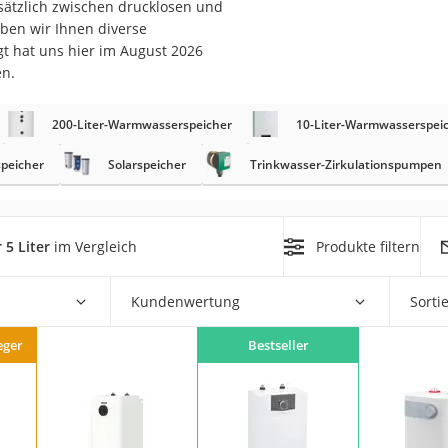
usätzlich zwischen drucklosen und
n
aben wir Ihnen diverse
t hat uns hier im August 2026
en.
filter
cherheitsstufe 4
200-Liter-Warmwasserspeicher
10-Liter-Warmwasserspei
peicher
Solarspeicher
Trinkwasser-Zirkulationspumpen
5 Liter
im Vergleich
Produkte filtern
r Schreibtisch
 cm
Kundenwertung
Sorti
eger
Bestseller