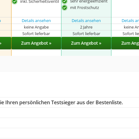
sehr energieeffizient
inkl. Sicherheitsventil
mit Frostschutz
n
Details ansehen
Details ansehen
Details 
keine Angabe
2 Jahre
keine A
r
Sofort lieferbar
Sofort lieferbar
Sofort li
»
Zum Angebot »
Zum Angebot »
Zum Ang
e Ihren persönlichen Testsieger aus der Bestenliste.