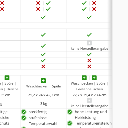
keine Herstellerangabe
 | Spüle |
Waschbecken | Spüle |
Waschb
Waschbecken | Spüle
en | Dusche
Gartenhäuschen
Gartenh
x 35 cm
‎21,2 x 24 x 42,3 cm
22,7 x 35,4 x 23,4 cm
21,3
kg
3 kg
keine Herstellerangabe
itige
steckfertig
hohe Leistung und
stec
reiche
Heizleistung
stufenlose
stuf
schutz
Temperatureinstellun
Temperaturwahl
Tem