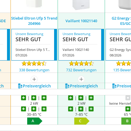
‎Stiebel Eltron ‎Ufp 5 Trend
G2 Energy
5DE
Vaillant 10021140
204966
ES/GC
Unsere Bewertung
Unsere Bewertung
Unsere Bewer
SEHR GUT
SEHR GUT
SEHR G
‎Stiebel Eltron ‎Ufp 5 Trend 204966
Vaillant 10021140
07/2026
07/2026
08/2026
n
338 Bewertungen
732 Bewertungen
135 Bewe
mehr anzeigen
mehr anzeigen
ch
Preis­vergleich
Preis­vergleich
Preis­v
2 kW
2 kW
keine Herste
30–85 °C
7–85 °C
65 
A
C
B