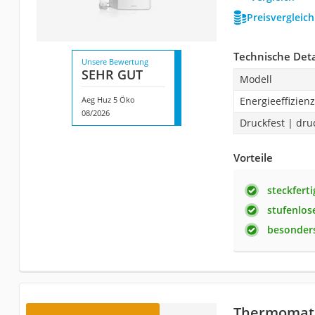
Preisvergleic
Technische Deta
Unsere Bewertung
SEHR GUT
Modell
Aeg Huz 5 Öko
Energieeffizien
08/2026
Druckfest | dru
Vorteile
steckferti
stufenlos
besonders
Thermomat