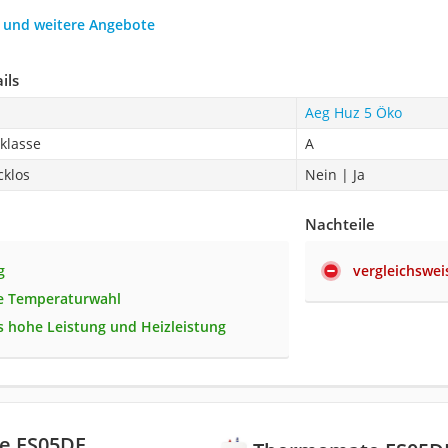
h und weitere Angebote
ils
Aeg Huz 5 Öko
zklasse
A
cklos
Nein | Ja
Nachteile
g
vergleichswei
e Temperaturwahl
 hohe Leistung und Heizleistung
e ES05DE