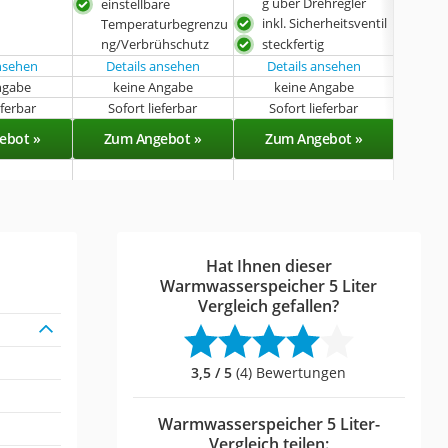
g über Drehregler
einstellbare
mit 
inkl. Sicherheitsventil
Temperaturbegrenzu
ng/Verbrühschutz
steckfertig
ansehen
Details ansehen
Details ansehen
ngabe
keine Angabe
keine Angabe
k
eferbar
Sofort lieferbar
Sofort lieferbar
Lieferba
ebot »
Zum Angebot »
Zum Angebot »
Zu
Hat Ihnen dieser
Warmwasserspeicher 5 Liter
Vergleich gefallen?
3,5 / 5
(4) Bewertungen
Warmwasserspeicher 5 Liter-
Vergleich teilen: