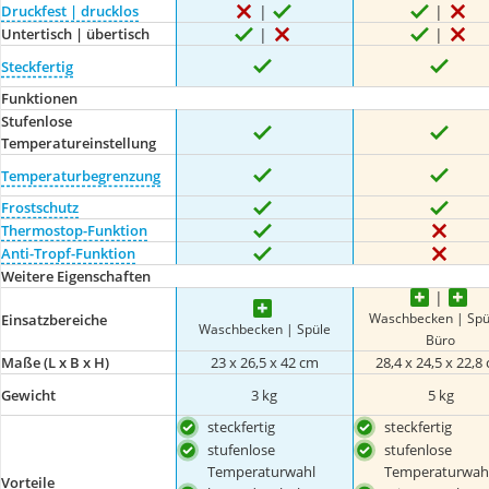
Druckfest | drucklos
Untertisch | übertisch
Steckfertig
Funktionen
Stufenlose
Temperatureinstellung
Temperaturbegrenzung
Frostschutz
Thermostop-Funktion
Anti-Tropf-Funktion
Weitere Eigenschaften
Waschbecken | Spü
Einsatzbereiche
Waschbecken | Spüle
Büro
Maße (L x B x H)
23 x 26,5 x 42 cm
28,4 x 24,5 x 22,8
Gewicht
3 kg
5 kg
steckfertig
steckfertig
stufenlose
stufenlose
Temperaturwahl
Temperaturwah
Vorteile