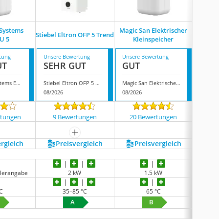
 Systems
Magic San Elektrischer
Stiebel Eltron OFP 5 Trend
Warmwas
U 5
Kleinspeicher
tung
Unsere Bewertung
Unsere Bewertung
Unsere
UT
SEHR GUT
GUT
GUT
G2 Energy Systems ES/GCU 5
Stiebel Eltron OFP 5 Trend
Magic San Elektrischer Kleinspeicher
08/2026
08/2026
07/202
rtungen
9 Bewertungen
20 Bewertungen
13 
mehr anzeigen
ergleich
Preis­vergleich
Preis­vergleich
P
llerangabe
2 kW
1.5 kW
°C
35–85 °C
65 °C
A
B