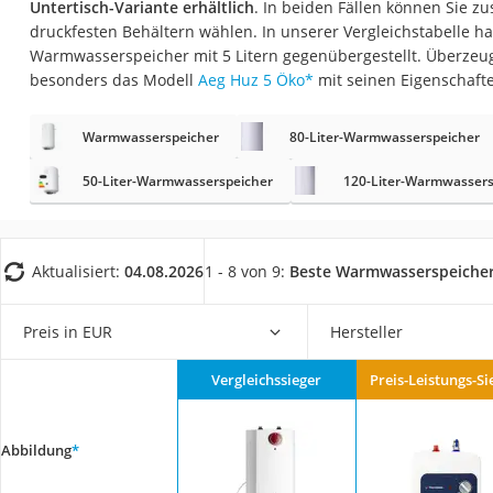
Untertisch-Variante erhältlich
. In beiden Fällen können Sie z
Konferenzmikrofo
druckfesten Behältern wählen. In unserer Vergleichstabelle h
Klappmatratze
Warmwasserspeicher mit 5 Litern gegenübergestellt. Überzeug
besonders das Modell
Aeg Huz 5 Öko
*
mit seinen Eigenschaft
Duschkopf mit Kalk
Aktenvernichter Si
Warmwasserspeicher
80-Liter-Warmwasserspeicher
Bettgitter
50-Liter-Warmwasserspeicher
120-Liter-Warmwassers
Spannbettlaken
Topper 100 x 200
Duschpaneel
Aktualisiert:
04.08.2026
1 - 8 von 9:
Beste Warmwasserspeicher 
Höhenverstellbare
Preis in EUR
Hersteller
Matratze 90 x 200
Service
Vergleichssieger
Preis-Leistungs-Si
Abbildung
*