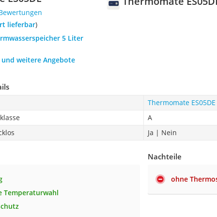
Thermomate ES05D
 Bewertungen
ort lieferbar
)
armwasserspeicher 5 Liter
h und weitere Angebote
ils
Thermomate ES05DE
zklasse
A
cklos
Ja | Nein
Nachteile
g
ohne Thermos
e Temperaturwahl
schutz