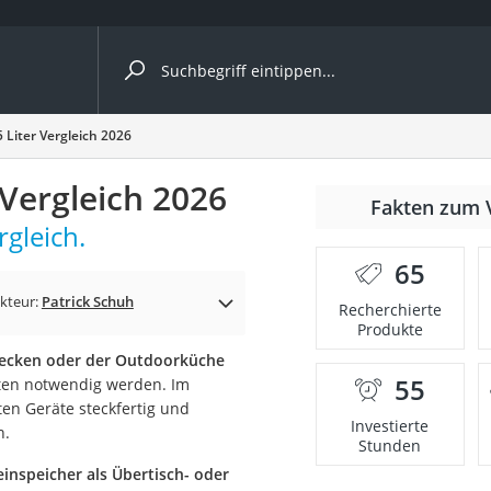
ergleiche nach Kategorie
Liter Vergleich 2026
Vergleich 2026
Fakten zum 
cher
rgleich.
65
kteur:
Patrick Schuh
Recherchierte
Produkte
rostuhl
becken oder der Outdoorküche
55
ten notwendig werden. Im
 Kamera
en Geräte steckfertig und
Investierte
n.
Stunden
einspeicher als Übertisch- oder