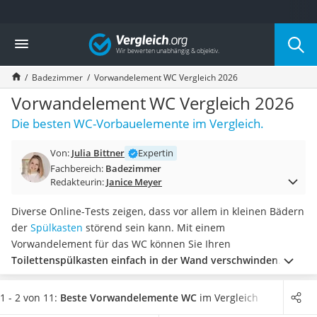
Die beliebtesten Vergleiche nach Kategorie
Vergleich
Wohnen
Matratzen-Topper
Badezimmer
Vorwandelement WC Vergleich 2026
Matratzen
Konferenzlautsprecher
Vorwandelement WC Vergleich 2026
Tageslichtlampe
Die besten WC-Vorbauelemente im Vergleich.
Badlüfter
Ergonomischer Bürostuhl
Von:
Julia Bittner
Expertin
Bürohocker
Fachbereich:
Badezimmer
Außenleuchte mit Kamera
Redakteurin:
Janice Meyer
Ozongeneratoren
Akku-Tischlampe
Diverse Online-Tests zeigen, dass vor allem in kleinen Bädern
Konferenzmikrofon
der
Spülkasten
störend sein kann. Mit einem
Klappmatratze
Vorwandelement für das WC können Sie Ihren
Duschkopf mit Kalkfilter
Toilettenspülkasten einfach in der Wand verschwinden
Aktenvernichter Sicherheitsstufe 4
lassen
. Hierfür montieren Sie das Vorbauelement bereits im
Bettgitter
Rohbau des Badezimmers an der gewünschten
1 - 2 von 11:
Beste Vorwandelemente WC
im Vergleich
Spannbettlaken
Toilettenposition.
Wählen Sie jetzt aus unserer