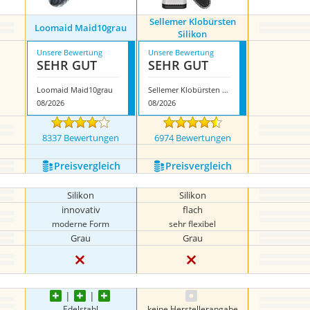
Sellemer Klobürsten
Loomaid Maid10grau
Silikon
Unsere Bewertung
Unsere Bewertung
SEHR GUT
SEHR GUT
Loomaid Maid10grau
Sellemer Klobürsten Silikon
08/2026
08/2026
8337 Bewertungen
6974 Bewertungen
Preis­vergleich
Preis­vergleich
Silikon
Silikon
innovativ
flach
moderne Form
sehr flexibel
Grau
Grau
Edelstahl
keine Herstellerangabe