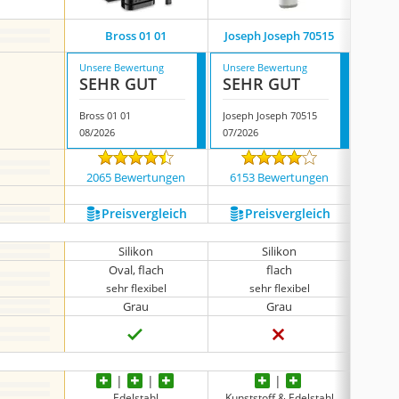
Bross ‎01 01
Joseph Joseph 70515
Sa
Unsere Bewertung
Unsere Bewertung
Unsere
SEHR GUT
SEHR GUT
SEH
Bross ‎01 01
Joseph Joseph 70515
Savega
08/2026
07/2026
07/202
2065 Bewertungen
6153 Bewertungen
1649
Preis­vergleich
Preis­vergleich
P
Silikon
Silikon
Oval, flach
flach
sehr flexibel
sehr flexibel
s
Grau
Grau
Edelstahl
Kunststoff & Edelstahl