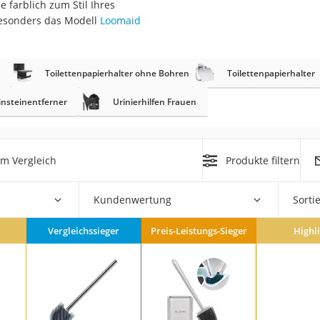
e farblich zum Stil Ihres
n
besonders das Modell
Loomaid
filter
Toilettenpapierhalter ohne Bohren
Toilettenpapierhalter
cherheitsstufe 4
insteinentferner
Urinierhilfen Frauen
m Vergleich
Produkte filtern
r Schreibtisch
Kundenwertung
Sorti
 cm
Vergleichssieger
Preis-Leistungs-Sieger
Highl