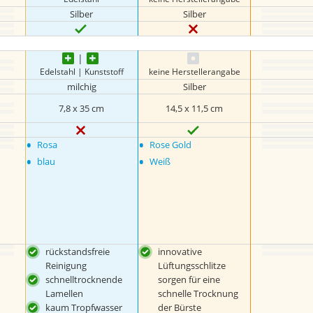
Silber
Silber
Edelstahl | Kunststoff
keine Herstellerangabe
milchig
Silber
7,8 x 35 cm
14,5 x 11,5 cm
•
•
Rosa
Rose Gold
•
•
blau
Weiß
rückstandsfreie
innovative
Reinigung
Lüftungsschlitze
schnelltrocknende
sorgen für eine
Lamellen
schnelle Trocknung
kaum Tropfwasser
der Bürste