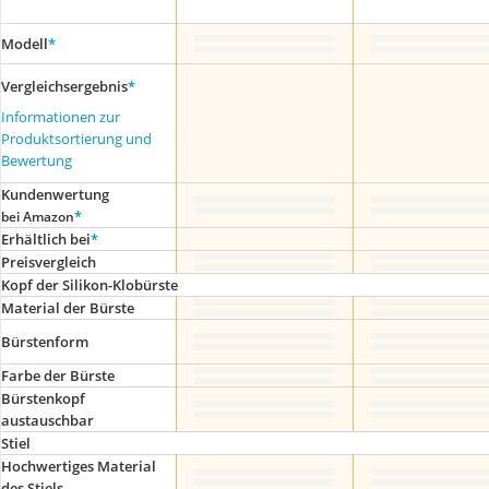
Modell
*
Vergleichsergebnis
*
Informationen zur
Produktsortierung und
Bewertung
Kundenwertung
*
bei Amazon
Erhältlich bei
*
Preis­vergleich
Kopf der Silikon-Klobürste
Material der Bürste
Bürstenform
Farbe der Bürste
Bürstenkopf
austauschbar
Stiel
Hochwertiges Material
des Stiels