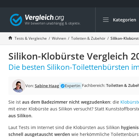
Kategorien
Die beliebtesten V
Wohnen
Tests & Vergleiche
Wohnen
Toiletten & Zubehör
Silikon-Klobürs
Matratzen-Topper
Silikon-Klobürste Vergleich 2
Matratzen
Konferenzlautspre
Die besten Silikon-Toilettenbürsten im
Tageslichtlampe
Badlüfter
Fachbereich:
Toiletten & Zube
Von:
Sabine Haag
Expertin
Ergonomischer Bü
Sie ist
aus dem Badezimmer nicht wegzudenken
: die
Klobürst
Bürohocker
mit einer Klobürste aus Silikon versucht? Statt Kunststoffbor
Außenleuchte mit
aus Silikon
.
Ozongeneratoren
Laut Tests im Internet sind die Klobürsten aus Silikon
hygieni
Akku-Tischlampe
schnell ausgetauscht werden
wie herkömmliche Toilettenbürst