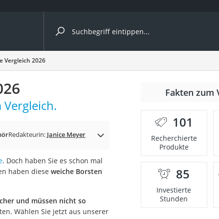
ergleiche nach Kategorie
te Vergleich 2026
026
Fakten zum 
cher
 Vergleich.
101
hör
Redakteurin:
Janice Meyer
Recherchierte
Produkte
rostuhl
e
. Doch haben Sie es schon mal
85
sten haben diese
weiche Borsten
 Kamera
Investierte
Stunden
scher und müssen nicht so
en. Wählen Sie jetzt aus unserer