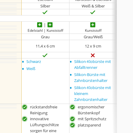
Silber
Weiß & Silber
Edelstahl | Kunststoff
Kunststoff
Grau
Grau/Weiß
11,4 x 6 cm
12 x 9 cm
•
•
•
Schwarz
Silikon-Klobürste mit
Weiß
•
•
Abfalltrenner
Weiß
Grau
•
Silikon-Bürste mit
Zahnbürstenhalter
•
Silikon-Klobürste mit
kleinem
Zahnbürstenhalter
rückstandsfreie
ergonomischer
rück
Reinigung
Bürstenkopf
Rei
innovative
mit Spritzschutz
inn
Lüftungsschlitze
Lüft
platzsparend
sorgen für eine
sorg