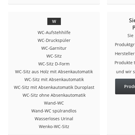
Konferenzmikrofo
Klappmatratze
Si
W
Duschkopf mit Kalk
WC-Aufstehhilfe
Aktenvernichter Si
Sie
WC-Druckspüler
Bettgitter
Produktgr
WC-Garnitur
Spannbettlaken
Herstelle
WC-Sitz
Topper 100 x 200
Produkte 
WC-Sitz D-Form
Duschpaneel
WC-Sitz aus Holz mit Absenkautomatik
und wir 
WC-Sitz mit Absenkautomatik
Höhenverstellbare
Prod
WC-Sitz mit Absenkautomatik Duroplast
Matratze 90 x 200
WC-Sitz ohne Absenkautomatik
Service
Wand-WC
Wand-WC spülrandlos
Wasserloses Urinal
Wenko-WC-Sitz