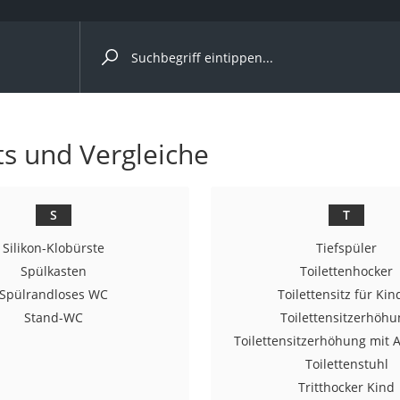
ergleiche nach Kategorie
ts und Vergleiche
cher
S
T
Silikon-Klobürste
Tiefspüler
rostuhl
Spülkasten
Toilettenhocker
Spülrandloses WC
Toilettensitz für Kin
Stand-WC
Toilettensitzerhöh
 Kamera
Toilettensitzerhöhung mit
Toilettenstuhl
Tritthocker Kind