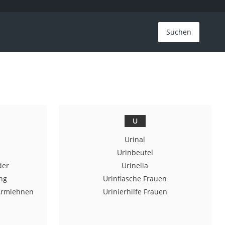
Suchen
U
Urinal
Urinbeutel
der
Urinella
ung
Urinflasche Frauen
 Armlehnen
Urinierhilfe Frauen