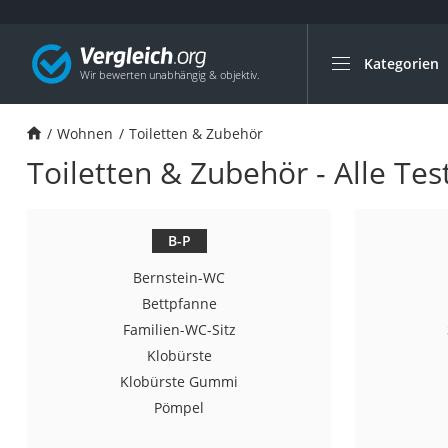
Kategorien
Die beliebtesten V
Wohnen
Wohnen
Toiletten & Zubehör
Matratzen-Topper
Toiletten & Zubehör - Alle Tes
Matratzen
Konferenzlautspre
Tageslichtlampe
B-P
Badlüfter
Bernstein-WC
Ergonomischer Bü
Bettpfanne
Familien-WC-Sitz
Bürohocker
Klobürste
Außenleuchte mit
Klobürste Gummi
Ozongeneratoren
Pömpel
Akku-Tischlampe