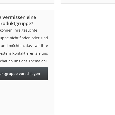
n
e vermissen eine
filter
Produktgruppe?
cherheitsstufe 4
 können Ihre gesuchte
uppe nicht finden oder sind
r und möchten, dass wir Ihre
testen? Kontaktieren Sie uns
schauen uns das Thema an!
r Schreibtisch
uktgruppe vorschlagen
 cm