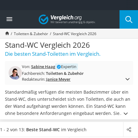
Die beliebtesten Vergleiche nach Kategorie
Vergleich
Wohnen
Matratzen-Topper
Toiletten & Zubehör
Stand-WC Vergleich 2026
Matratzen
Konferenzlautsprecher
Stand-WC Vergleich 2026
Tageslichtlampe
Die besten Stand-Toiletten im Vergleich.
Badlüfter
Ergonomischer Bürostuhl
Von:
Sabine Haag
Expertin
Bürohocker
Fachbereich:
Toiletten & Zubehör
Außenleuchte mit Kamera
Redakteurin:
Janice Meyer
Ozongeneratoren
Akku-Tischlampe
Standardmäßig verfügen die meisten Badezimmer über ein
Konferenzmikrofon
Stand-WC, dies unterscheidet sich von Toiletten, die auch an
Klappmatratze
der Wand aufgehängt werden können. Ein Stand-WC kann
Duschkopf mit Kalkfilter
ohne besondere Anforderungen eingebaut werden. Sie
Aktenvernichter Sicherheitsstufe 4
haben die Wahl zwischen
einem Tiefspüler- oder
Bettgitter
Flachspüler-Modell sowie unterschiedlichen Gestaltungen
.
1 - 2 von 13:
Beste Stand-WC
im Vergleich
Spannbettlaken
In verschiedenen Stand-WC-Tests im Internet gehört zu den