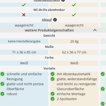
WC-Brille abnehmbar
Ablauf
waagerecht
waagerecht
weitere Produkteigenschaften
Gewicht
25 kg
keine Herstellerangabe
Maße
71 x 36 x 85 cm
62 x 36 x 77 cm
Farbe
Weiß
Weiß
Vorteile
schnelle und einfache
mit Absenkautomatik
Reinigung
glatte, widerstandsfähige
glatte und nicht poröse
und leicht zu reinigende
Oberfläche
Glasuroberfläche
robust
einfache Montage
2-Spültasten