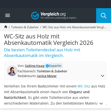
Die beliebtesten Vergleiche nach Kategorie
Vergleich
Wohnen
Matratzen-Topper
Toiletten & Zubehör
WC-Sitz aus Holz mit Absenkautomatik Vergleich 2026
Matratzen
Konferenzlautsprecher
WC-Sitz aus Holz mit
Tageslichtlampe
Absenkautomatik Vergleich 2026
Badlüfter
Die besten Toilettendeckel aus Holz mit
Ergonomischer Bürostuhl
Absenkautomatik im Vergleich.
Bürohocker
Außenleuchte mit Kamera
Von:
Sabine Haag
Expertin
Ozongeneratoren
Fachbereich:
Toiletten & Zubehör
Akku-Tischlampe
Redakteurin:
Janice Meyer
Konferenzmikrofon
Klappmatratze
Verleihen Sie Ihrem Badezimmer mit einem
WC-Sitz
aus Holz
Duschkopf mit Kalkfilter
mit Absenkautomatik einen Hauch von
Eleganz und
Aktenvernichter Sicherheitsstufe 4
Natürlichkeit
. Es gibt viele Toilettensitze aus vielen
Bettgitter
verschiedenen Materialien. Zu den beliebtesten Materialien
Spannbettlaken
zählen zum Beispiel Holz. Laut unterschiedlichen Online-