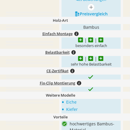
mehr anzeigen
Preis­vergleich
Holz-Art
Bambus
Einfach Montage
besonders einfach
Belastbarkeit
sehr hohe Belastbarkeit
CE-Zertifikat
Fix-Clip Montierung
Weitere Modelle
•
Eiche
•
Kiefer
Vorteile
hochwertiges Bambus-
Material