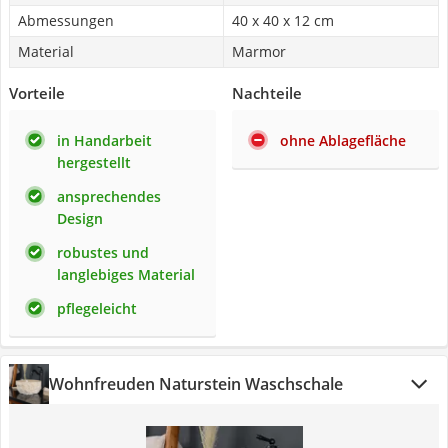
Abmessungen
‎40 x 40 x 12 cm
Material
Marmor
Vorteile
Nachteile
in Handarbeit
ohne Ablagefläche
hergestellt
ansprechendes
Design
robustes und
langlebiges Material
pflegeleicht
Wohnfreuden Naturstein Waschschale