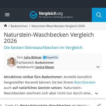
Die beliebtesten Vergleiche nach Kategorie
Vergleich
Wohnen
Matratzen-Topper
Badezimmer
Naturstein-Waschbecken Vergleich 2026
Matratzen
Konferenzlautsprecher
Naturstein-Waschbecken Vergleich
Tageslichtlampe
2026
Badlüfter
Die besten Steinwaschbecken im Vergleich.
Ergonomischer Bürostuhl
Bürohocker
Von:
Julia Bittner
Expertin
Außenleuchte mit Kamera
Fachbereich:
Badezimmer
Ozongeneratoren
Redakteurin:
Janice Meyer
Akku-Tischlampe
Konferenzmikrofon
Attraktives Unikat fürs Badezimmer:
Anstelle künstlich
Klappmatratze
hergestellter Keramik können Sie bei Ihrem
Waschbecken
Duschkopf mit Kalkfilter
auch
auf natürliches Gestein setzen
. Naturstein-
Aktenvernichter Sicherheitsstufe 4
Waschbecken zeichnen sich aber nicht nur durch eine
Bettgitter
schöne Optik, sondern auch durch ihre
Härte und
Spannbettlaken
Widerstandsfähigkeit gegen Kratzer
aus.
Wie gängige
1 - 2 von 11:
Beste Naturstein-Waschbecken
im Vergleich