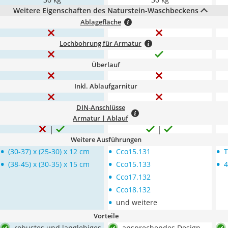
Weitere Eigenschaften des Naturstein-Waschbeckens
Ablagefläche
Lochbohrung für Armatur
Überlauf
Inkl. Ablaufgarnitur
DIN-Anschlüsse
Armatur | Ablauf
Weitere Ausführungen
•
•
•
(30-37) x (25-30) x 12 cm
Cco15.131
•
•
•
(38-45) x (30-35) x 15 cm
Cco15.133
4
•
Cco17.132
•
Cco18.132
•
und weitere
Vorteile
robustes und langlebiges
ansprechendes Design