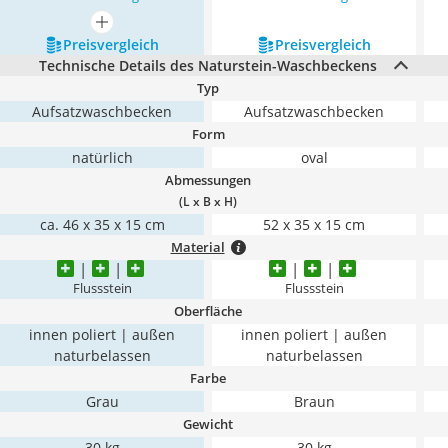
mehr anzeigen
Preis­vergleich
Preis­vergleich
Technische Details des Naturstein-Waschbeckens
Typ
Aufsatzwaschbecken
Aufsatzwaschbecken
Form
natürlich
oval
Abmessungen
(L x B x H)
ca. 46 x 35 x 15 cm
52 x 35 x 15 cm
Material
Flussstein
Flussstein
Oberfläche
innen poliert | außen
innen poliert | außen
naturbelassen
naturbelassen
Farbe
Grau
Braun
Gewicht
30 kg
30 kg