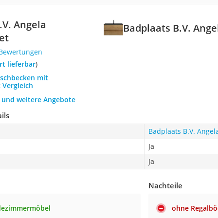
.V. Angela
Badplaats B.V. Ang
et
 Bewertungen
ort lieferbar
)
aschbecken mit
 Vergleich
h und weitere Angebote
ils
Badplaats B.V. Angel
Ja
Ja
Nachteile
dezimmermöbel
ohne Regalb