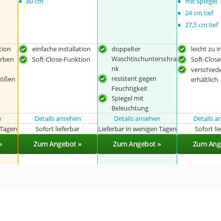
•
•
80 cm
mit Spiegel
•
24 cm tief
•
27,5 cm tief
tion
einfache installation
doppelter
leicht zu i
Waschtischunterschra
arben
Soft-Close-Funktion
Soft-Clos
nk
verschied
resistent gegen
rößen
erhältlich
Feuchtigkeit
Spiegel mit
Beleuchtung
n
Details ansehen
Details ansehen
Details 
 Tagen
Sofort lieferbar
Lieferbar in wenigen Tagen
Sofort li
»
Zum Angebot »
Zum Angebot »
Zum Ang