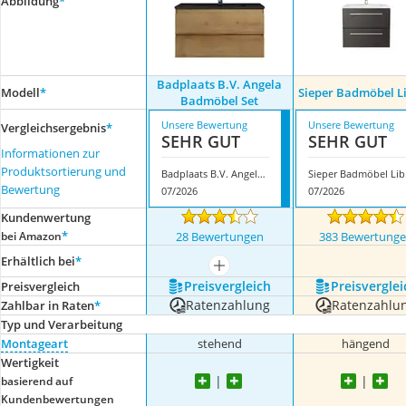
Abbildung
*
Badplaats B.V. Angela
Modell
*
Sieper Badmöbel L
Badmöbel Set
Unsere Bewertung
Unsere Bewertung
Vergleichsergebnis
*
SEHR GUT
SEHR GUT
Informationen zur
Produktsortierung und
Badplaats B.V. Angela Badmöbel Set
Sie
Bewertung
07/2026
07/2026
Kundenwertung
*
bei Amazon
28 Bewertungen
383 Bewertung
Erhältlich bei
*
mehr anzeigen
Preis­vergleich
Preis­verglei
Preis­vergleich
Ratenzahlung
Ratenzahlu
Zahlbar in Raten
*
Typ und Verarbeitung
Montageart
stehend
hängend
Wertigkeit
basierend auf
Kundenbewertungen