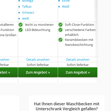
•
•
•
Bodega
Eiche
Concr
•
•
•
Tefkas
Weiß
Weiß
•
Schwarz
•
weiß
nstallieren
leicht zu montieren
Soft-Close-Funktion
Soft
e-Funktion
LED-Beleuchtung
verschiedene Farben
Mel
erhältlich
Bes
ene Größen
Keramikbecken mit
sch
Nanobeschichtung
ansehen
Details ansehen
Details ansehen
eferbar
Sofort lieferbar
Sofort lieferbar
Sof
ebot »
Zum Angebot »
Zum Angebot »
Zu
Hat Ihnen dieser Waschbecken mit
Unterschrank Vergleich gefallen?