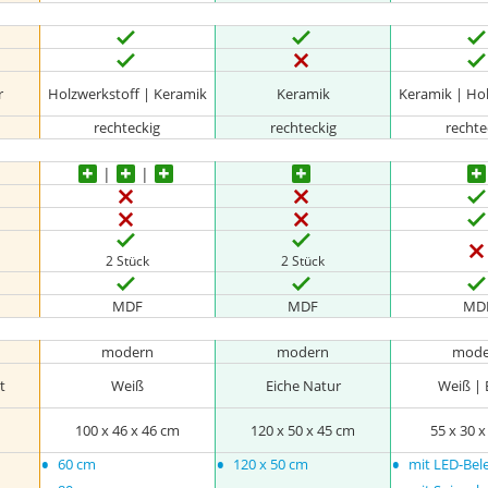
r
Holzwerkstoff | Keramik
Keramik
Keramik | Ho
rechteckig
rechteckig
rechte
2 Stück
2 Stück
MDF
MDF
MD
modern
modern
mode
t
Weiß
Eiche Natur
Weiß | 
m
100 x 46 x 46 cm
120 x 50 x 45 cm
55 x 30 
•
•
•
60 cm
120 x 50 cm
mit LED-Bel