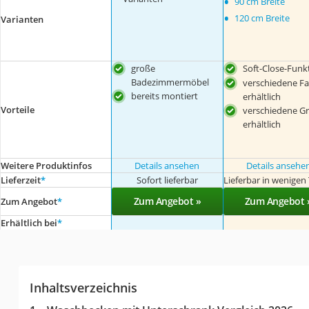
•
90 cm Breite
•
120 cm Breite
Varianten
große
Soft-Close-Funk
Badezimmermöbel
verschiedene F
bereits montiert
erhältlich
Vorteile
verschiedene G
erhältlich
Weitere Produktinfos
Details ansehen
Details ansehe
Lieferzeit
*
Sofort lieferbar
Lieferbar in wenigen
Zum Angebot »
Zum Angebot 
Zum Angebot
*
Erhältlich bei
*
Inhaltsverzeichnis