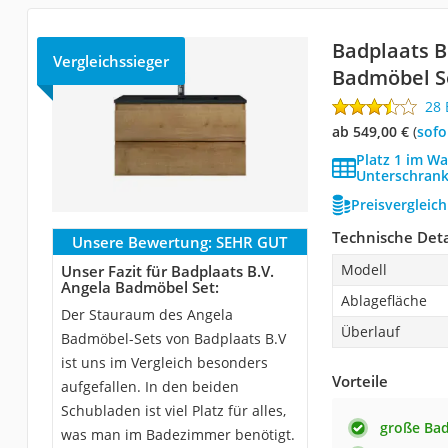
Badplaats B
Vergleichssieger
Badmöbel S
28
ab 549,00 €
(
Sof
Platz 1 im W
Unterschrank
Preisvergleic
Technische Deta
Unsere Bewertung:
SEHR GUT
Modell
Unser Fazit für Badplaats B.V.
Angela Badmöbel Set:
Ablagefläche
Der Stauraum des Angela
Überlauf
Badmöbel-Sets von Badplaats B.V
ist uns im Vergleich besonders
Vorteile
aufgefallen. In den beiden
Schubladen ist viel Platz für alles,
große Ba
was man im Badezimmer benötigt.