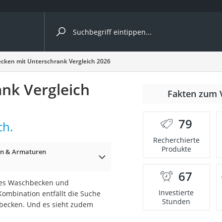
ergleiche nach Kategorie
cken mit Unterschrank Vergleich 2026
nk Vergleich
Fakten zum 
cher
79
ch.
Recherchierte
Produkte
rostuhl
n & Armaturen
67
 Kamera
eues Waschbecken und
Investierte
ombination entfällt die Suche
Stunden
becken. Und es sieht zudem