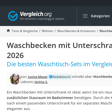
Kategorien
Die beliebtesten V
Wohnen
Tests & Vergleiche
Wohnen
Waschbecken & Armaturen
Waschbe
Matratzen-Topper
Waschbecken mit Unterschra
Matratzen
Konferenzlautspre
2026
Tageslichtlampe
Die besten Waschtisch-Sets im Verglei
Badlüfter
Ergonomischer Bü
schreibt über:
Waschbecke
Von:
Janice Meyer
Redakteurin
Lektorin:
Janina S.
Bürohocker
Außenleuchte mit
Ein Waschbecken mit Unterschrank ist ideal, wenn Sie ein n
zusätzlichen Stauraum im Badezimmer
benötigen. Durch die K
Ozongeneratoren
nach einem passenden Unterschrank für ein separates Wasch
Akku-Tischlampe
eleganter aus.