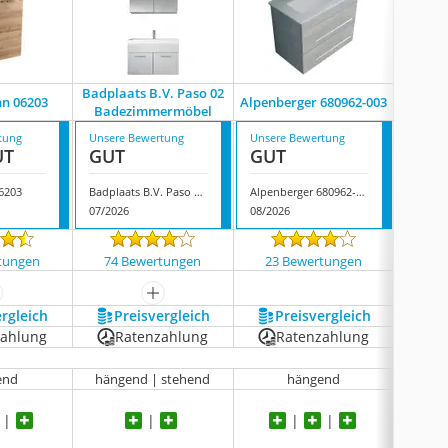
Badplaats B.V. Paso 02
Planet
n 06203
Alpenberger 680962-003
Badezimmermöbel
tung
Unsere Bewertung
Unsere Bewertung
Unsere
UT
GUT
GUT
GUT
6203
Badplaats B.V. Paso 02 Badezimmermöbel
Alpenberger 680962-003
07/2026
08/2026
07/202
tungen
74 Bewertungen
23 Bewertungen
195
ehr anzeigen
mehr anzeigen
ergleich
Preis­vergleich
Preis­vergleich
P
zahlung
Ratenzahlung
Ratenzahlung
R
end
hängend | stehend
hängend
häng