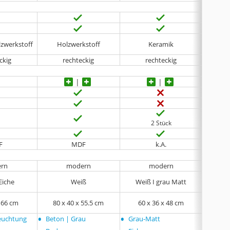
Melam
lzwerkstoff
Holzwerkstoff
Keramik
ckig
rechteckig
rechteckig
2 Stück
F
MDF
k.A.
rn
modern
modern
Eiche
Weiß
Weiß I grau Matt
So
49x59x
x 66 cm
‎80 x 40 x 55.5 cm
60 x 36 x 48 cm
47.6x67
•
•
•
euchtung
Beton | Grau
Grau-Matt
Anthra