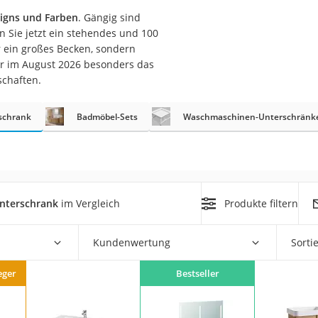
n
signs und Farben
. Gängig sind
n Sie jetzt ein stehendes und 100
 ein großes Becken, sondern
filter
r im August 2026 besonders das
cherheitsstufe 4
schaften.
schrank
Badmöbel-Sets
Waschmaschinen-Unterschränk
r Schreibtisch
nterschrank
im Vergleich
Produkte filtern
 cm
Kundenwertung
Sorti
eger
Bestseller