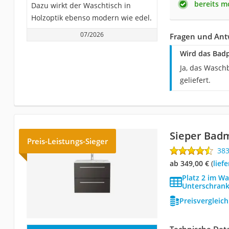
bereits m
Dazu wirkt der Waschtisch in
Holzoptik ebenso modern wie edel.
07/2026
Fragen und Ant
Wird das Badp
Ja, das Wasch
geliefert.
Sieper Badm
Preis-Leistungs-Sieger
38
ab 349,00 €
(
Lie
Platz 2 im W
Unterschrank
Preisvergleic