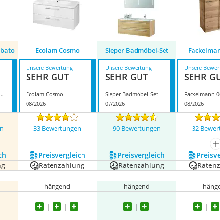
ibato
Ecolam Cosmo
Sieper Badmöbel-Set
Fackelman
Unsere Bewertung
Unsere Bewertung
Unsere Bewer
SEHR GUT
SEHR GUT
SEHR G
per Badmöbel Libato
Ecolam Cosmo
Sieper Badmöbel-Set
Fackelmann 0
08/2026
07/2026
08/2026
en
33 Bewertungen
90 Bewertungen
32 Bewer
m
ch
Preis­vergleich
Preis­vergleich
Preis­v
ng
Ratenzahlung
Ratenzahlung
Raten
hängend
hängend
häng