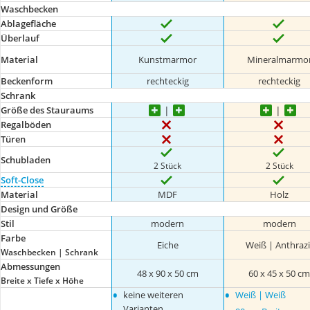
Waschbecken
Ablagefläche
Überlauf
Material
Kunstmarmor
Mineralmarmo
Beckenform
rechteckig
rechteckig
Schrank
Größe des Stauraums
Regalböden
Türen
Schubladen
2 Stück
2 Stück
Soft-Close
Material
MDF
Holz
Design und Größe
Stil
modern
modern
Farbe
Eiche
Weiß | Anthrazi
Waschbecken | Schrank
Abmessungen
48 x 90 x 50 cm
60 x 45 x 50 c
Breite x Tiefe x Höhe
•
•
keine weiteren
Weiß | Weiß
Varianten