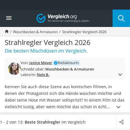
Die beliebtesten Vergleiche nach Kategorie
Vergleich
Wohnen
Matratzen-Topper
Waschbecken & Armaturen
Strahlregler Vergleich 2026
Matratzen
Konferenzlautsprecher
Strahlregler Vergleich 2026
Tageslichtlampe
Die besten Mischdüsen im Vergleich.
Badlüfter
Ergonomischer Bürostuhl
Von:
Janice Meyer
Redakteurin
Bürohocker
schreibt über:
Waschbecken & Armaturen
Außenleuchte mit Kamera
Lektorin:
Nele B.
Ozongeneratoren
Akku-Tischlampe
Kennen Sie auch diese Szene aus komischen Filmen, in
Konferenzmikrofon
denen der Protagonist sich die Hände waschen möchte und
Klappmatratze
dabei seine Hose mit Wasser vollspritzt? In einem Film ist das
Duschkopf mit Kalkfilter
vielleicht lustig, aber wem möchte das schon in echt
Aktenvernichter Sicherheitsstufe 4
passieren?
Der Strahlregler ist der unbekannte Held, der
Bettgitter
dafür sorgt, dass das Wasser gleichmäßig aus dem Hahn
1 - 2 von 13:
Beste Strahlregler
im Vergleich
Spannbettlaken
strömt.
Meist wird er erst dann bemerkt, wenn er zu alt ist,