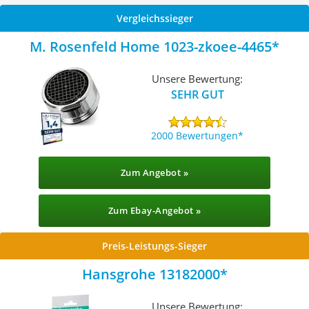
Vergleichssieger
M. Rosenfeld Home 1023-zkoee-4465
Unsere Bewertung:
SEHR GUT
2000 Bewertungen
Zum Angebot »
Zum Ebay-Angebot »
Preis-Leistungs-Sieger
Hansgrohe 13182000
Unsere Bewertung: