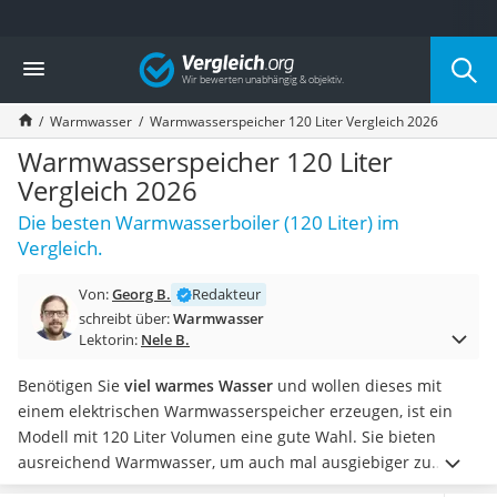
Die beliebtesten Vergleiche nach Kategorie
Vergleich
Baumarkt
Tresor feuerfest
Warmwasser
Warmwasserspeicher 120 Liter Vergleich 2026
Makita-Akku-Rasenmäher
Kappsäge
Warmwasserspeicher 120 Liter
Smartes Türschloss
Vergleich 2026
Akku-Rasentrimmer
Die besten Warmwasserboiler (120 Liter) im
Feuchtigkeitsmessgerät
Vergleich.
Split-Klimaanlage 2 Innengeräte
Pelletofen
Von:
Georg B.
Redakteur
Bohrmaschine
schreibt über:
Warmwasser
Tiefbrunnenpumpe
Lektorin:
Nele B.
Fliesenschneider
Hochdruckreiniger
Benötigen Sie
viel warmes Wasser
und wollen dieses mit
Doppelschleifer
einem elektrischen Warmwasserspeicher erzeugen, ist ein
Überwachungskamera
Modell mit 120 Liter Volumen eine gute Wahl. Sie bieten
Benzinrasenmäher mit Elektrostart
ausreichend Warmwasser, um auch mal ausgiebiger zu
Akku-Laubsauger
duschen oder ein Bad zu nehmen.
Ein wichtiges Merkmal bei