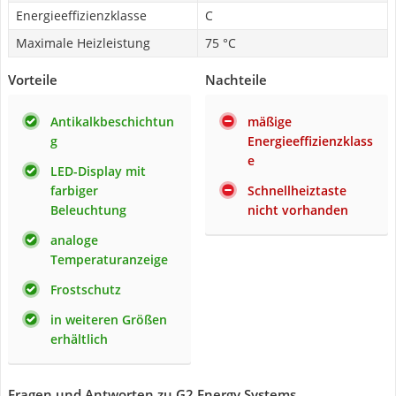
Energieeffizienzklasse
C
Maximale Heizleistung
75 °C
Vorteile
Nachteile
Antikalkbeschichtun
mäßige
g
Energieeffizienzklass
e
LED-Display mit
farbiger
Schnellheiztaste
Beleuchtung
nicht vorhanden
analoge
Temperaturanzeige
Frostschutz
in weiteren Größen
erhältlich
Fragen und Antworten zu G2 Energy Systems