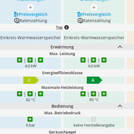
mehr anzeigen
mehr anzeigen
Preis­vergleich
Preis­vergleich
Ratenzahlung
Ratenzahlung
Typ
Einkreis-Warmwasserspeicher
Einkreis-Warmwasserspeicher
Erwärmung
Max. Leistung
4,0 kW
6,0 kW
Energieeffizienzklasse
C
A
Maximale Heizleistung
82 °C
85 °C
Bedienung
Max. Betriebsdruck
6 bar
keine Herstellerangabe
Geräuschpegel