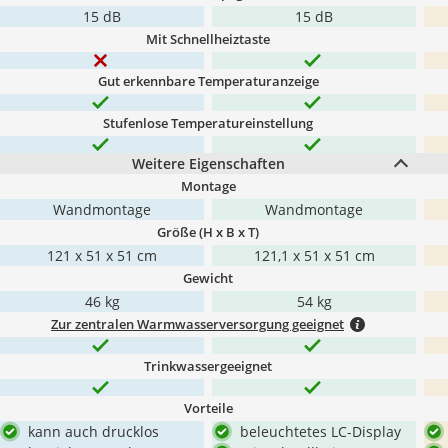
15 dB
15 dB
Mit Schnellheiztaste
Gut erkennbare Temperaturanzeige
Stufenlose Temperatureinstellung
Weitere Eigenschaften
Montage
Wandmontage
Wandmontage
Größe (H x B x T)
121 x 51 x 51 cm
121,1 x 51 x 51 cm
Gewicht
46 kg
54 kg
Zur zentralen Warmwasserversorgung geeignet
Trinkwassergeeignet
Vorteile
kann auch drucklos
beleuchtetes LC-Display