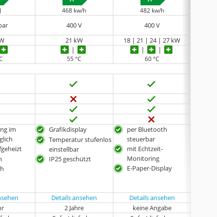
J
468 kw/h
482 kw/h
bar
400 V
‎400 V
kW
21 kW
18 | 21 | 24 | 27 kW
18
°C
55 °C
60 °C
ng im
Grafikdisplay
per Bluetooth
leic
glich
steuerbar
Temperatur stufenlos
3i-T
fgeheizt
mit Echtzeit-
einstellbar
mit
Monitoring
m
IP25 geschützt
E-Paper-Display
ch
ansehen
Details ansehen
Details ansehen
Det
hr
2 Jahre
keine Angabe
k