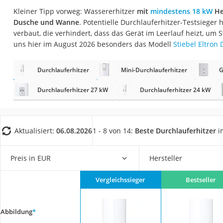
Fliesenschneider
Kleiner Tipp vorweg: Wassererhitzer
mit
mindestens 18 kW
Hei
Dusche und Wanne
. Potentielle Durchlauferhitzer-Testsiege
Hochdruckreinige
verbaut, die verhindert, dass das Gerät im Leerlauf heizt, um
Doppelschleifer
uns hier im August 2026 besonders das Modell
Stiebel Eltron
Überwachungska
Durchlauferhitzer
Mini-Durchlauferhitzer
Benzinrasenmäher 
G
Akku-Laubsauger
Durchlauferhitzer 27 kW
Durchlauferhitzer 24 kW
Löschdecke
Multimeter
Aktualisiert:
06.08.2026
1 - 8 von 14:
Beste Durchlauferhitzer
i
Winterharte Palm
Gasdurchlauferhit
Preis in EUR
Hersteller
Service
Vergleichssieger
Bestseller
Abbildung
*