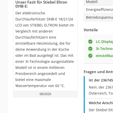
Modell
Unser Fazit für Stiebel Eltron
DHB-E:
Energieeffizien
Der elektronische
Betriebsspannu
Durchlauferhitzer DHB-E 18/21/24
LCD von STIEBEL ELTRON bietet im
Vorteile
Vergleich mit anderen
Durchlauferhitzern eine
LC-Displa
einstellbare Heizleistung, die für
3i-Techno
deine Anwendung in der Küche
oder im Bad ausgelegt ist. Das mit
einstellb
einer 3i-Technologie ausgestattete
Modell ist in einem mittleren
Fragen und Antw
Preisbereich angesiedelt und
bietet eine maximale
Ist der ‎23674
Wassertemperatur von 60 °C.
Nein, der ‎236
Österreich, T
08/2026
Welche Anschl
Der Stiebel E