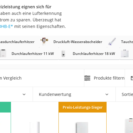
zleistung eignen sich für
r haben auch eine Lufterkennung
r
 Strom zu sparen. Überzeugt hat
 DHB-E
*
mit seinen Eigenschaften.
mera
mit Elektrostart
asdurchlauferhitzer
Druckluft-Wasserabscheider
Tauchs
Durchlauferhitzer 11 kW
Durchlauferhitzer 18 kW
m Vergleich
Produkte filtern
en
zer
Kundenwertung
Sorti
Preis-Leistungs-Sieger