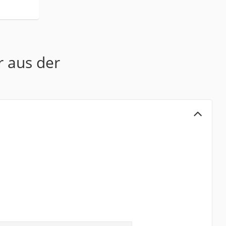
r aus der
E