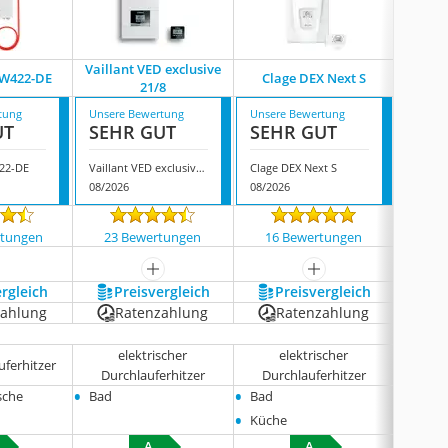
Vaillant VED exclusive
Stie
W422-DE
Clage DEX Next S
21/8
18/2
tung
Unsere Bewertung
Unsere Bewertung
Unsere
UT
SEHR GUT
SEHR GUT
SEH
22-DE
Vaillant VED exclusive 21/8
Clage DEX Next S
08/2026
08/2026
08/202
rtungen
23 Bewertungen
16 Bewertungen
510
mehr anzeigen
mehr anzeigen
ergleich
Preis­vergleich
Preis­vergleich
P
zahlung
Ratenzahlung
Ratenzahlung
R
elektrischer
elektrischer
e
uferhitzer
Durchlauferhitzer
Durchlauferhitzer
Durc
•
•
•
sche
Bad
Bad
Bad
•
•
Küche
Küch
A
A