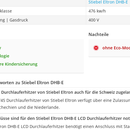
Stiebel Eltron DHB-E
zklasse
476 kw/h
ng | Gasdruck
400 V
Nachteile
y
ohne Eco-Mo
logie
are Kindersicherung
orten zu Stiebel Eltron DHB-E
5 Durchlauferhitzer von Stiebel Eltron auch für die Schweiz zugela
745 Durchlauferhitzer von Stiebel Eltron verfügt über eine Zulassu
schechien und die Niederlande.
üsse sind für den Stiebel Eltron DHB-E LCD Durchlauferhitzer no
ltron DHB-E LCD Durchlauferhitzer benötigt einen Anschluss mit Sta