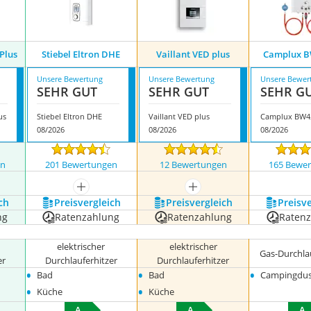
 Plus
Stiebel Eltron DHE
Vaillant VED plus
Camplux B
Unsere Bewertung
Unsere Bewertung
Unsere Bewer
SEHR GUT
SEHR GUT
SEHR G
us
Stiebel Eltron DHE
Vaillant VED plus
Camplux BW4
08/2026
08/2026
08/2026
en
201 Bewertungen
12 Bewertungen
165 Bewe
nzeigen
mehr anzeigen
mehr anzeigen
ch
Preis­vergleich
Preis­vergleich
Preis­v
ng
Ratenzahlung
Ratenzahlung
Raten
elektrischer
elektrischer
Gas-Durchla
er
Durchlauferhitzer
Durchlauferhitzer
•
•
•
Bad
Bad
Campingdu
•
•
Küche
Küche
A
A
A