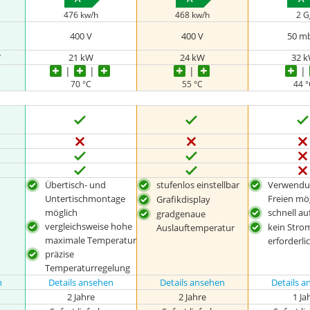
476 kw/h
468 kw/h
2 G
‎400 V
400 V
50 m
W
‎21 kW
24 kW
32 
70 °C
55 °C
44 
Übertisch- und
stufenlos einstellbar
Verwendu
Untertischmontage
Freien mö
Grafikdisplay
möglich
schnell au
gradgenaue
vergleichsweise hohe
kein Stro
Auslauftemperatur
maximale Temperatur
erforderli
präzise
Temperaturregelung
n
Details ansehen
Details ansehen
Details 
2 Jahre
2 Jahre
1 Ja