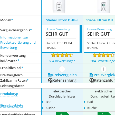
Modell
*
Stiebel Eltron DHB-E
Stiebel Eltron DEL
Unsere Bewertung
Unsere Bewertung
Vergleichsergebnis
*
SEHR GUT
SEHR GUT
Informationen zur
Produktsortierung und
Stiebel Eltron DHB-E
Stiebel Eltron DEL Pl
Bewertung
08/2026
08/2026
Kundenwertung
*
bei Amazon
604 Bewertungen
584 Bewertung
Erhältlich bei
*
mehr anzeigen
mehr a
Preis­vergleich
Preis­verglei
Preis­vergleich
Ratenzahlung
Ratenzahlu
Zahlbar in Raten
*
Leistungsdaten
elektrischer
elektrischer
Produkttyp
Durchlauferhitzer
Durchlauferhitz
•
•
Bad
Bad
Einsatzgebiete
•
•
Küche
Küche
A
A
Energieeffizienzklasse