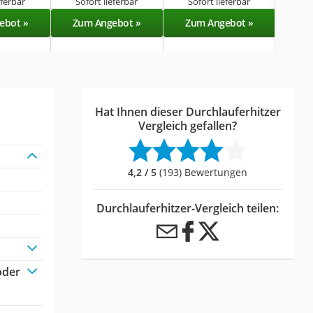
eferbar
Sofort lieferbar
Sofort lieferbar
Sof
ebot »
Zum Angebot »
Zum Angebot »
Zu
Hat Ihnen dieser Durchlauferhitzer
Vergleich gefallen?
4,2 / 5
(193) Bewertungen
Durchlauferhitzer-Vergleich teilen:
oder