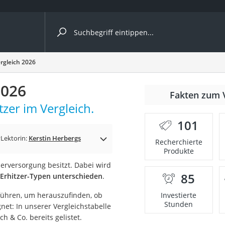
ergleiche nach Kategorie
rgleich 2026
2026
nmäher
Fakten zum 
zer im Vergleich.
s
101
er
r
Lektorin:
Kerstin Herbergs
Recherchierte
Produkte
gerät
erversorgung besitzt. Dabei wird
2 Innengeräte
85
 Erhitzer-Typen unterschieden
.
uführen, um herauszufinden, ob
Investierte
Stunden
et: In unserer Vergleichstabelle
e
h & Co. bereits gelistet.