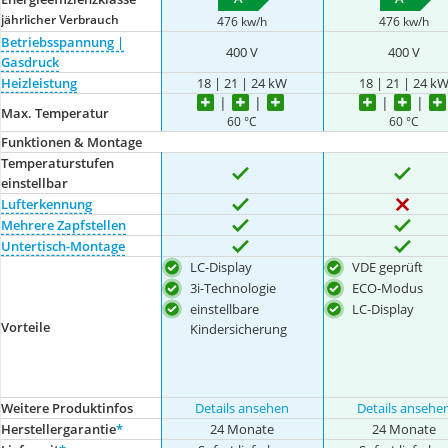
jährlicher Verbrauch
476 kw/h
476 kw/h
Betriebsspannung |
400 V
400 V
Gasdruck
Heizleistung
18 | 21 | 24 kW
18 | 21 | 24 k
Max. Temperatur
60 °C
60 °C
Funktionen & Montage
Temperaturstufen
einstellbar
Lufterkennung
Mehrere Zapfstellen
Untertisch-Montage
LC-Display
VDE geprüft
3i-Technologie
ECO-Modus
einstellbare
LC-Display
Vorteile
Kindersicherung
Weitere Produktinfos
Details ansehen
Details ansehe
Herstellergarantie
*
24 Monate
24 Monate