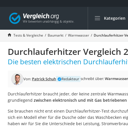
Kategorien
Die beliebtesten V
Baumarkt
Tests & Vergleiche
Baumarkt
Warmwasser
Durchlauferhitzer Ve
Tresor feuerfest
Durchlauferhitzer Vergleich 
Makita-Akku-Rase
Kappsäge
Die besten elektrischen Durchlauferhit
Smartes Türschlos
Akku-Rasentrimm
schreibt über:
Warmwasse
Von:
Patrick Schuh
Redakteur
Feuchtigkeitsmess
Durchlauferhitzer braucht jeder, der keine zentrale Warmwass
Split-Klimaanlage 
grundlegend
zwischen elektronisch und mit Gas betriebenen
Pelletofen
Sie brauchen nicht erst einen Durchlauferhitzer-Test durchz
Bohrmaschine
sich ein Modell eher für die Dusche oder das Waschbecken eign
Tiefbrunnenpump
haben wir für Sie die Unterschiede bei Leistung, Stromverbrauc