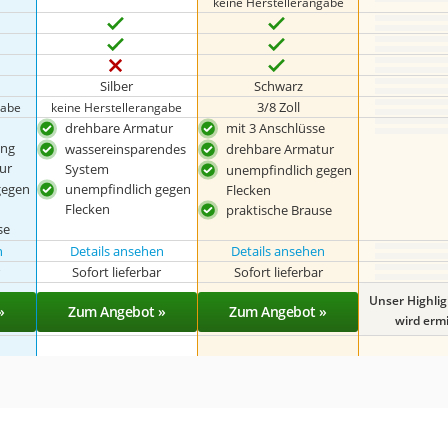
keine Herstellerangabe
Silber
Schwarz
3/8 Zoll
gabe
keine Herstellerangabe
drehbare Armatur
mit 3 Anschlüsse
ing
wassereinsparendes
drehbare Armatur
ur
System
unempfindlich gegen
gegen
unempfindlich gegen
Flecken
Flecken
praktische Brause
se
n
Details ansehen
Details ansehen
r
Sofort lieferbar
Sofort lieferbar
Unser Highli
»
Zum Angebot »
Zum Angebot »
wird ermit