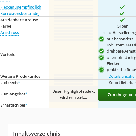
Fleckenunempfindlich
Korrosionsbeständig
Ausziehbare Brause
Farbe
Silber
Anschluss
keine Herstelleran
aus besonders
robustem Mess
drehbare Armat
Vorteile
unempfindlich 
Flecken
praktische Brau
Weitere Produktinfos
Details ansehe
Lieferzeit
*
Sofort lieferba
Unser Highlight-Produkt
Zum Angebot
*
Zum Angebot 
wird ermittelt...
Erhältlich bei
*
Inhaltsverzeichnis