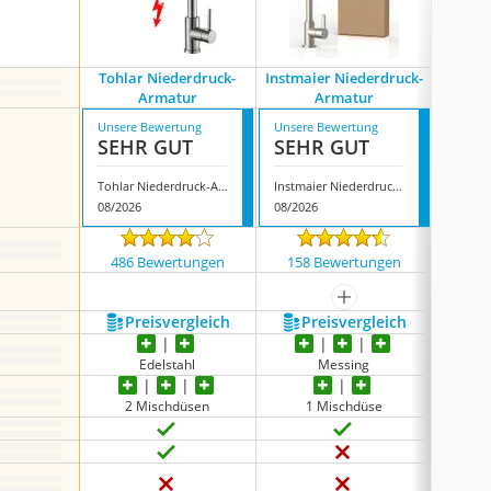
Tohlar Niederdruck-
Instmaier Niederdruck-
Aimad
Armatur
Armatur
Unsere Bewertung
Unsere Bewertung
Unsere
SEHR GUT
SEHR GUT
SEH
Tohlar Niederdruck-Armatur
Instmaier Niederdruck-Armatur
08/2026
08/2026
08/202
486 Bewertungen
158 Bewertungen
280
mehr anzeigen
Preis­vergleich
Preis­vergleich
P
‎Edelstahl
Messing
Me
2 Mischdüsen
1 Mischdüse
1