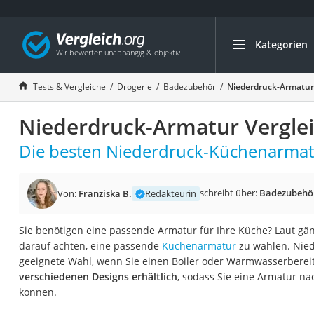
Kategorien
Die beliebtesten V
Drogerie
Tests & Vergleiche
Drogerie
Badezubehör
Niederdruck-Armatur 
Inhalator
Niederdruck-Armatur Vergle
Haarschneider
Rollator
Die besten Niederdruck-Küchenarmatu
Braun Rasierer
Katzenklappe (Chi
schreibt über:
Badezubehö
Von:
Franziska B.
Redakteurin
Rasierer
Sie benötigen eine passende Armatur für Ihre Küche? Laut gän
Masturbator
darauf achten, eine passende
Küchenarmatur
zu wählen. Nied
Massagepistole
geeignete Wahl, wenn Sie einen Boiler oder Warmwasserberei
verschiedenen Designs erhältlich
, sodass Sie eine Armatur n
Epilierer
können.
Reisehaartrockner