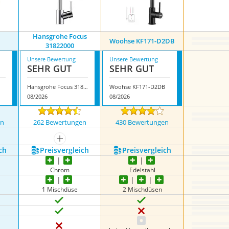
Hansgrohe Focus
Woohse KF171-D2DB
31822000
Unsere Bewertung
Unsere Bewertung
SEHR GUT
SEHR GUT
Hansgrohe Focus 31822000
Woohse KF171-D2DB
08/2026
08/2026
en
262 Bewertungen
430 Bewertungen
nzeigen
mehr anzeigen
ch
Preis­vergleich
Preis­vergleich
Chrom
‎Edelstahl
1 Mischdüse
2 Mischdüsen