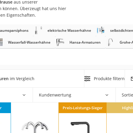
Brause
aus unserer
n können. Überzeugt hat uns hier
at
nen Eigenschaften.
aumsparsiphons
elektrische Wasserhähne
selbstdichten
rät
e
Wasserfall-Wasserhähne
Hansa-Armaturen
Grohe-
ner
Zahnbürste
uren
im Vergleich
Produkte filtern
d
Kundenwertung
Sorti
r
Preis-Leistungs-Sieger
Highl