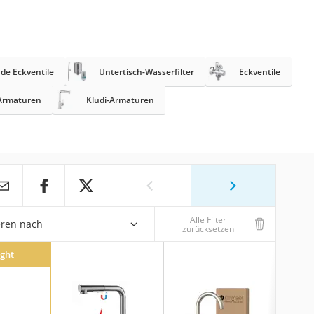
de Eckventile
Untertisch-Wasserfilter
Eckventile
Armaturen
Kludi-Armaturen
Alle Filter
eren nach
zurücksetzen
ight