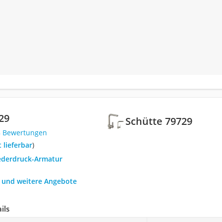
29
Schütte 79729
8 Bewertungen
t lieferbar
)
iederdruck-Armatur
h und weitere Angebote
ils