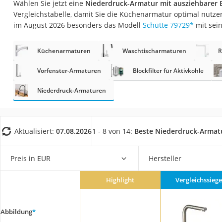
Wählen Sie jetzt eine
Niederdruck-Armatur mit ausziehbarer 
Eiweißpulver
Vergleichstabelle, damit Sie die Küchenarmatur optimal nutze
Magnesiumpräpar
im August 2026 besonders das Modell
Schütte 79729
*
mit sei
Katzenklappe
Küchenarmaturen
Waschtischarmaturen
R
Nackenmassagege
Zeckenschutz Katz
Vorfenster-Armaturen
Blockfilter für Aktivkohle
leichter Haartrock
Niederdruck-Armaturen
Philips-Sonicare-
Schildkrötenhaus
Aktualisiert:
07.08.2026
1 - 8 von 14:
Beste Niederdruck-Armat
Mineralfutter Pfer
Massagegerät
Preis in EUR
Hersteller
Service
Highlight
Vergleichssiege
Abbildung
*