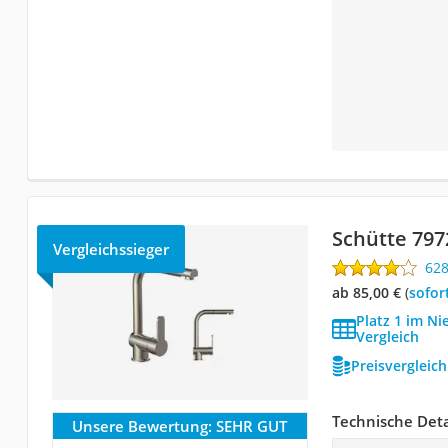
Schütte 797
Vergleichssieger
62
ab 85,00 €
(
Sofor
Platz 1 im N
Vergleich
Preisvergleic
Technische Deta
Unsere Bewertung:
SEHR GUT