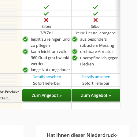
Silber
Silber
3/8 Zoll
keine Herstellerangabe
leicht zu reinigen und
aus besonders
aus
zu pflegen
robustem Messing
rob
kann leicht um volle
drehbare Armatur
une
360 Grad geschwenkt
Fle
unempfindlich gegen
werden
Flecken
lange Nutzungsdauer
Details ansehen
Details ansehen
Det
Sofort lieferbar
Sofort lieferbar
Sof
ght-Produkt
Zum Angebot »
Zum Angebot »
Zu
telt...
Hat Ihnen dieser Niederdruck-