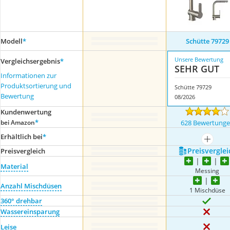
Modell
*
Schütte 79729
Unsere Bewertung
Vergleichsergebnis
*
SEHR GUT
Informationen zur
Produktsortierung und
Schütte 79729
Bewertung
08/2026
Kundenwertung
*
bei Amazon
628 Bewertung
Erhältlich bei
*
mehr a
Preis­verglei
Preis­vergleich
Material
Messing
Anzahl Mischdüsen
1 Mischdüse
360° drehbar
Wassereinsparung
Leise