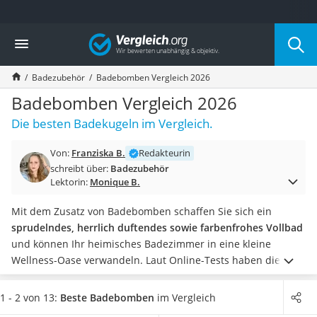
Die beliebtesten Vergleiche nach Kategorie
Vergleich
Drogerie
Inhalator
Badezubehör
Badebomben Vergleich 2026
Haarschneider
Rollator
Badebomben Vergleich 2026
Braun Rasierer
Die besten Badekugeln im Vergleich.
Katzenklappe (Chip)
Rasierer
Von:
Franziska B.
Redakteurin
Masturbator
schreibt über:
Badezubehör
Massagepistole
Lektorin:
Monique B.
Epilierer
Reisehaartrockner
Mit dem Zusatz von Badebomben schaffen Sie sich ein
Eiweißpulver
sprudelndes, herrlich duftendes sowie farbenfrohes Vollbad
Magnesiumpräparat
und können Ihr heimisches Badezimmer in eine kleine
Katzenklappe
Wellness-Oase verwandeln. Laut Online-Tests haben die in
Nackenmassagegerät
Badekugeln enthaltenen ätherischen Öle zudem eine
Zeckenschutz Katze
pflegende und reinigende Wirkung auf die Haut.
Wählen Sie
1 - 2 von 13:
Beste Badebomben
im Vergleich
leichter Haartrockner
jetzt Badebomben aus unserer Vergleichstabelle, die Ihre