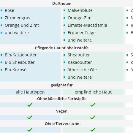
Duftnoten
•
•
•
Rose
Malvenblüte
Z
•
•
•
Zitronengras
Orange-Zimt
M
•
•
•
Orange und Zimt
Limette-Macadamia
R
•
•
•
und weitere
Erdbeer-Feige
B
•
und weitere
Pflegende Hauptinhaltsstoffe
•
•
•
Bio-Kakaobutter
Sheabutter
S
•
•
•
Bio-Sheabutter
Kakaobutter
K
•
•
•
Bio-Kokosöl
ätherische Öle
ä
•
und weitere
geeignet für
alle Hauttypen
empfindliche Haut
Ohne künstliche Farbstoffe
Vegan
Ohne Tierversuche