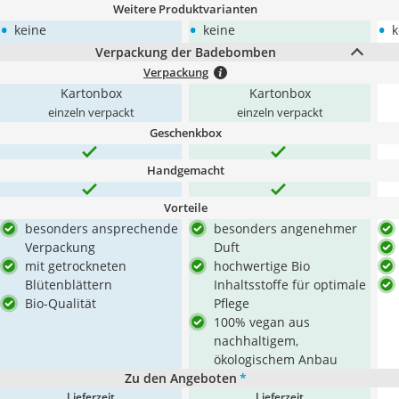
Weitere Produktvarianten
•
•
•
keine
keine
k
Verpackung der Badebomben
Verpackung
Kartonbox
Kartonbox
einzeln verpackt
einzeln verpackt
Geschenkbox
Handgemacht
Vorteile
besonders ansprechende
besonders angenehmer
Verpackung
Duft
mit getrockneten
hochwertige Bio
Blütenblättern
Inhaltsstoffe für optimale
Bio-Qualität
Pflege
100% vegan aus
nachhaltigem,
ökologischem Anbau
Zu den Angeboten
*
Lieferzeit
Lieferzeit