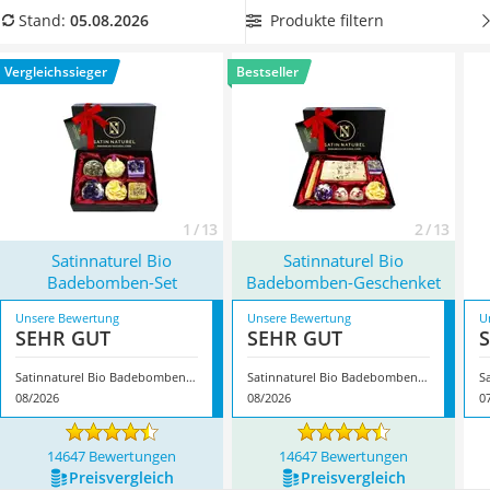
Philips-Sonicare-Zahnbürste
Haut zusätzlich mit
Feuchtigkeit versorgen oder eine
Produkte filtern
Stand:
05.08.2026
Schildkrötenhaus
entspannende Wirkung entfalten
und somit perfekt zum
Mineralfutter Pferd
Ausklang des Tages geeignet sind. Im Anschluss können Sie
Vergleichssieger
Bestseller
Massagegerät
Ihre Haut mit
Bodylotion
verwöhnen. Überzeugt hat uns hier
Service
im August 2026 besonders das Modell
Satinnaturel Bio
Badebomben-Set
*
mit seinen Eigenschaften.
1 / 13
2 / 13
Satinnaturel Bio
Satinnaturel Bio
Badebomben-Set
Badebomben-Geschenket
Unsere Bewertung
Unsere Bewertung
U
SEHR GUT
SEHR GUT
Satinnaturel Bio Badebomben-Set
Satinnaturel Bio Badebomben-Geschenket
S
08/2026
08/2026
0
14647 Bewertungen
14647 Bewertungen
Preis­vergleich
Preis­vergleich