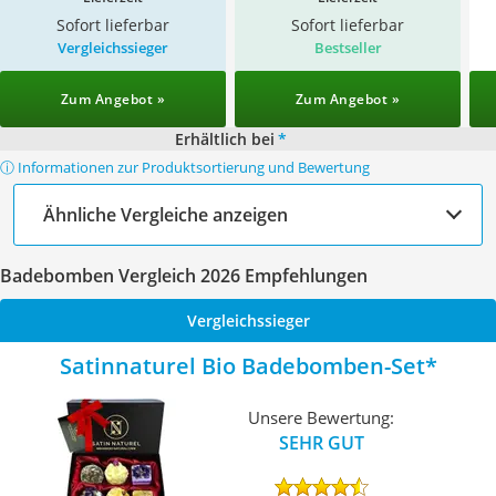
Sofort lieferbar
Sofort lieferbar
Vergleichssieger
Bestseller
Zum Angebot »
Zum Angebot »
Erhältlich bei
*
ⓘ Informationen zur Produktsortierung und Bewertung
Ähnliche Vergleiche anzeigen
Badebomben Vergleich 2026 Empfehlungen
Vergleichssieger
Satinnaturel Bio Badebomben-Set
Unsere Bewertung:
SEHR GUT