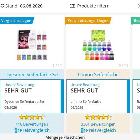
Philips-Sonicare-Zahnbürste
Farbstoffe sind
sehr ergiebig
, weil ein paar Tröpfchen bereits
Produkte filtern
Stand:
06.08.2026
Schildkrötenhaus
intensiv tönen. In unserer Vergleichstabelle finden Sie
Mineralfutter Pferd
Seifenfarben, die als Set den ganzen Farbkreis abdecken.
Vergleichssieger
Preis-Leistungs-Sieger
Bes
Massagegerät
Überzeugt hat uns hier im August 2026 besonders das
Service
Modell
Dyesmee Seifenfarbe Set
*
mit seinen Eigenschaften.
1 / 11
2 / 11
Dyesmee Seifenfarbe Set
Limino Seifenfarbe
Unsere Bewertung
Unsere Bewertung
U
SEHR GUT
SEHR GUT
Dyesmee Seifenfarbe Set
Limino Seifenfarbe
R
08/2026
08/2026
0
116 Bewertungen
3301 Bewertungen
Preis­vergleich
Preis­vergleich
Menge je Fläschchen