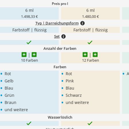
Preis pro l
6 ml
6 ml
1.498,33 €
1.480,00 €
Typ | Darreichungsform
Farbstoff | flüssig
Farbstoff | flüssig
Set
Anzahl der Farben
10 Farben
12 Farben
Farben
•
•
•
Rot
Rot
A
•
•
Gelb
Pink
•
•
Blau
Blau
•
•
Grün
Schwarz
•
•
Braun
und weitere
•
und weitere
Wasserlöslich