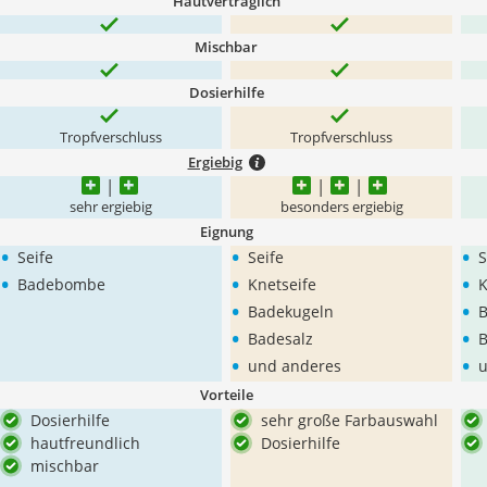
Hautverträglich
Mischbar
Dosierhilfe
Tropfverschluss
Tropfverschluss
Ergiebig
sehr ergiebig
besonders ergiebig
Eignung
•
•
•
Seife
Seife
S
•
•
•
Badebombe
Knetseife
K
•
•
Badekugeln
B
•
•
Badesalz
B
•
•
und anderes
u
Vorteile
Dosierhilfe
sehr große Farbauswahl
hautfreundlich
Dosierhilfe
mischbar