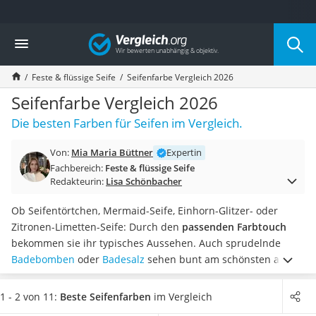
Die beliebtesten Vergleiche nach Kategorie
Vergleich
Drogerie
Inhalator
Feste & flüssige Seife
Seifenfarbe Vergleich 2026
Haarschneider
Rollator
Seifenfarbe Vergleich 2026
Braun Rasierer
Die besten Farben für Seifen im Vergleich.
Katzenklappe (Chip)
Rasierer
Von:
Mia Maria Büttner
Expertin
Masturbator
Fachbereich:
Feste & flüssige Seife
Massagepistole
Redakteurin:
Lisa Schönbacher
Epilierer
Reisehaartrockner
Ob Seifentörtchen, Mermaid-Seife, Einhorn-Glitzer- oder
Eiweißpulver
Zitronen-Limetten-Seife: Durch den
passenden Farbtouch
Magnesiumpräparat
bekommen sie ihr typisches Aussehen. Auch sprudelnde
Katzenklappe
Badebomben
oder
Badesalz
sehen bunt am schönsten aus.
Nackenmassagegerät
DIY-Liebhaber stellen alles selbst her.
Verschiedene
Zeckenschutz Katze
Seifenfarben Internet-Tests unterscheiden unter anderem
1 - 2 von 11:
Beste Seifenfarben
im Vergleich
leichter Haartrockner
zwischen
Farbpigmenten und Flüssigfarbstoffen
. Die meisten