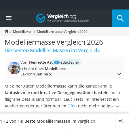
Die beliebtesten Vergleiche nach Kategorie
Vergleich
Freizeit & Sport
Gartentrampolin
Modellieren
Modelliermasse Vergleich 2026
Trampolin
Metalldetektor
Modelliermasse Vergleich 2026
Eufab-Fahrradträger
Die besten Modellier-Massen im Vergleich.
Trampolin 366 cm
Fahrradschloss
Von:
Henriette Ast
Redakteurin
Aluminium-Koffer
schreibt über:
Modellieren
Futterboot
Lektorin:
Janina S.
Air Bike
E-Bike-Dreirad
Mit einer guten Modelliermasse kann die ganze Familie
Trekkingschuhe Herren
fantasievolle und kreative Dekogegenstände basteln
, auch
Reisetasche mit Rollen
filigrane Details sind formbar. Laut Tests im Internet ist ein
Klimmzugstation
Aushärten oder gar Brennen im
Ofen
nicht mehr nötig – die
Koffer
besten Modelliermassen trocknen ganz bequem an der Luft.
Nachtsichtgerät
Wählen Sie jetzt aus unserer Produkttabelle die beste
1 - 2 von 14:
Beste Modelliermassen
im Vergleich
Faltschloss
Modelliermasse für zu Hause, die nach nur einem Tag ganz