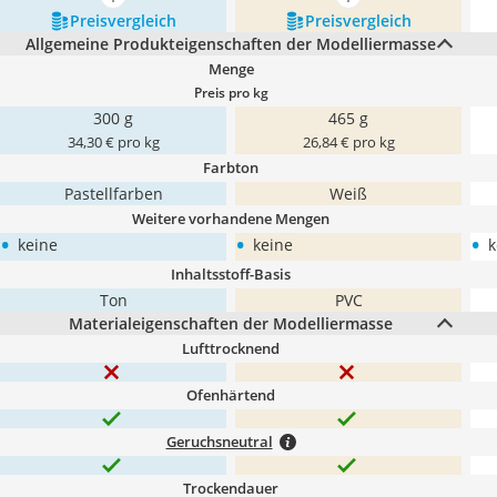
mehr anzeigen
mehr anzeigen
Preis­vergleich
Preis­vergleich
Allgemeine Produkteigenschaften der Modelliermasse
Menge
Preis pro kg
300 g
465 g
34,30 € pro kg
26,84 € pro kg
Farbton
Pastellfarben
Weiß
Weitere vorhandene Mengen
•
•
•
keine
keine
k
Inhaltsstoff-Basis
Ton
PVC
Materialeigenschaften der Modelliermasse
Lufttrocknend
Ofenhärtend
Geruchsneutral
Trockendauer