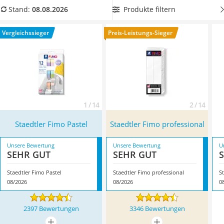
Handgepäck-Koffer
einfach von selbst an der Luft getrocknet ist! Überzeugt hat
Produkte filtern
Stand:
08.08.2026
Vibrationsplatte
uns hier im August 2026 besonders das Modell
Staedtler
Wanderschuhe Herren
Fimo Pastel
*
mit seinen Eigenschaften.
Vergleichssieger
Preis-Leistungs-Sieger
Sicherheitsweste Reiten
Service
1 / 14
2 / 14
Staedtler Fimo Pastel
Staedtler Fimo professional
Unsere Bewertung
Unsere Bewertung
U
SEHR GUT
SEHR GUT
Staedtler Fimo Pastel
Staedtler Fimo professional
08/2026
08/2026
0
2397 Bewertungen
3346 Bewertungen