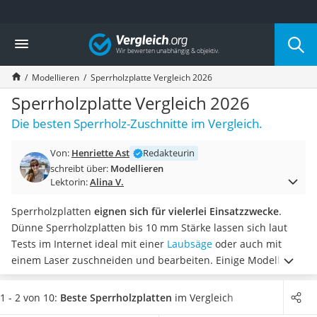
Die beliebtesten Vergleiche nach Kategorie
Vergleich
Freizeit & Sport
Gartentrampolin
Modellieren
Sperrholzplatte Vergleich 2026
Trampolin
Metalldetektor
Sperrholzplatte Vergleich 2026
Eufab-Fahrradträger
Die besten Sperrholz-Zuschnitte im Vergleich.
Trampolin 366 cm
Fahrradschloss
Von:
Henriette Ast
Redakteurin
Aluminium-Koffer
schreibt über:
Modellieren
Futterboot
Lektorin:
Alina V.
Air Bike
E-Bike-Dreirad
Sperrholzplatten
eignen sich für vielerlei Einsatzzwecke
.
Trekkingschuhe Herren
Dünne Sperrholzplatten bis 10 mm Stärke lassen sich laut
Reisetasche mit Rollen
Tests im Internet ideal mit einer
Laubsäge
oder auch mit
Klimmzugstation
einem Laser zuschneiden und bearbeiten. Einige Modelle
Koffer
eignen sich auch zum Plotten. Dickes Sperrholz hingegen
Nachtsichtgerät
eignet sich zum Beispiel für Dach- und Deckenbauten.
1 - 2 von 10:
Beste Sperrholzplatten
im Vergleich
Faltschloss
Wählen Sie aus unserer Vergleichstabelle jetzt eine