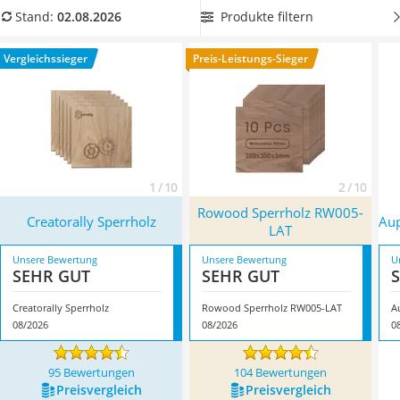
Handgepäck-Koffer
Sperrholzplatte mit möglichst geringer Toleranzgrenze
beim
Produkte filtern
Stand:
02.08.2026
Vibrationsplatte
Zuschnitt, um eine Platte zu erhalten, die sehr nah an die
Wanderschuhe Herren
angegebenen Maße heranreicht. Überzeugt hat uns hier im
Vergleichssieger
Preis-Leistungs-Sieger
Sicherheitsweste Reiten
August 2026 besonders das Modell
Creatorally Sperrholz
*
mit
Service
seinen Eigenschaften.
1 / 10
2 / 10
Rowood Sperrholz RW005-
Creatorally Sperrholz
Aup
LAT
Unsere Bewertung
Unsere Bewertung
U
SEHR GUT
SEHR GUT
Creatorally Sperrholz
Rowood Sperrholz RW005-LAT
A
08/2026
08/2026
0
95 Bewertungen
104 Bewertungen
Preis­vergleich
Preis­vergleich