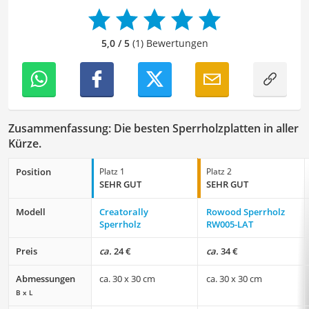
meinen Wissensschatz immer mehr zu erweitern und
mich täglich mit den verschiedensten Themen
auseinanderzusetzen.
5,0 / 5
(1) Bewertungen
Zusammenfassung: Die besten Sperrholzplatten in aller
Kürze.
Position
Platz 1
Platz 2
SEHR GUT
SEHR GUT
Modell
Creatorally
Rowood Sperrholz
Sperrholz
RW005-LAT
Preis
ca.
24 €
ca.
34 €
Abmessungen
ca. 30 x 30 cm
ca. 30 x 30 cm
B x L