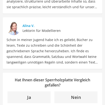
analysiere, strukturiere und überarbeite Inhalte so, dass
sie sprachlich präzise, leicht verständlich und für unsere
Leser:innen informierend sind. Mein Schwerpunkt liegt
dabei unter anderem auf Freizeit-Themen. Auch privat
beschäftige ich mich gerne mit verschiedenen Hobbys
Alina V.
und Freizeitaktivitäten. Dieses Interesse spiegelt sich in
Lektorin für Modellieren
meinen Beiträgen wider, die sich mit Freizeitideen,
Schon in meiner Jugend habe ich es geliebt, Bücher zu
Reiseempfehlungen, Hobbytipps und Anregungen für die
lesen, Texte zu schreiben und die Schönheit der
Freizeitgestaltung befassen.
geschriebenen Sprache hervorzuheben. Ich finde es
Der Sperrholzplatte-Vergleich ist aus unserer Sicht
spannend, dass Grammatik, Satzbau und Wortwahl keine
besonders empfehlenswert für
Handwerker
und
Bastler
.
langweiligen unnötigen Regeln sind, sondern einen Text
zum Leben erwecken können. Deshalb habe ich es mir
zur Aufgabe gemacht, mein Know How und die Liebe zum
geschriebenen Wort als Lektorin bei VGL in unsere Texte
Hat Ihnen dieser Sperrholzplatte Vergleich
einfließen zu lassen. Mit meinem Auge für
gefallen?
Detailgenauigkeit und sprachliche Präzision unterstütze
ich unser Redaktionsteam dabei, qualitativ hochwertige
Ja
Nein
und fehlerfreie Inhalte zu liefern. Dabei liebe ich es,