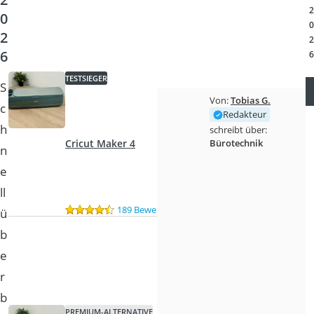
Topper 100 x 200
2
0
Duschpaneel
0
2
Höhenverstellbarer Schreibtisch
2
6
Matratze 90 x 200 cm
6
Service
TESTSIEGER
S
Von:
Tobias G.
c
Redakteur
h
schreibt über:
Bürotechnik
Cricut Maker 4
n
e
ll
189 Bewertungen
ü
b
e
r
b
PREMIUM-ALTERNATIVE