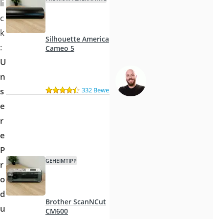
li
c
k
Silhouette America
:
Cameo 5
U
n
332 Bewertungen
s
e
r
e
P
GEHEIMTIPP
r
o
d
Brother ScanNCut
u
CM600