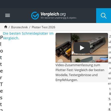
Die beliebtesten Vergleiche nach Kategorie
Vergleich
Wohnen
Matratzen-Topper
Bürotechnik
Plotter Test 2026
Matratzen
Die besten Schneideplotter im
Konferenzlautsprecher
P
Z
Vergleich.
Tageslichtlampe
ul
l
Badlüfter
et
o
Ergonomischer Bürostuhl
zt
Bürohocker
t
a
Außenleuchte mit Kamera
kt
t
Video-Zusammenfassung zum
Ozongeneratoren
u
e
Plotter-Test: Vergleich der besten
al
Akku-Tischlampe
Modelle, Testergebnisse und
r
isi
Konferenzmikrofon
Empfehlungen.
T
er
Klappmatratze
t:
e
Duschkopf mit Kalkfilter
0
Aktenvernichter Sicherheitsstufe 4
s
5.
Bettgitter
t
0
Spannbettlaken
8.
2