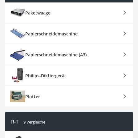
Paketwaage
Papierschneidemaschine
Papierschneidemaschine (A3)
Philips-Diktiergerät
Plotter
R-T
9 Vergleiche