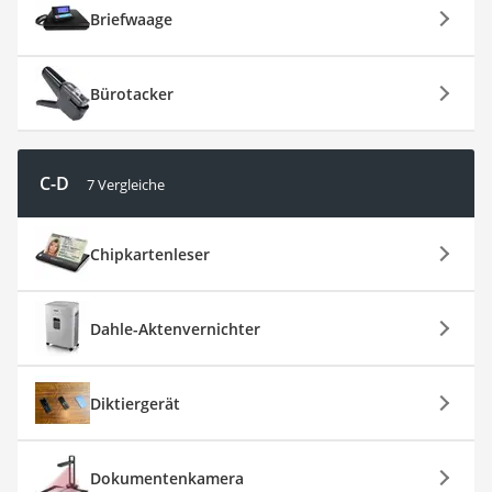
Briefwaage
Bürotacker
C-D
7 Vergleiche
Chipkartenleser
Dahle-Aktenvernichter
Diktiergerät
Dokumentenkamera