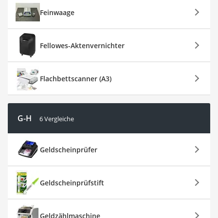
Feinwaage
Fellowes-Aktenvernichter
Flachbettscanner (A3)
G-H
6 Vergleiche
Geldscheinprüfer
Geldscheinprüfstift
Geldzählmaschine