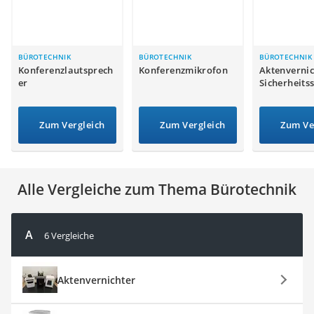
Topper 100 x 200
Duschpaneel
Höhenverstellbarer Schreibtisch
Matratze 90 x 200 cm
BÜROTECHNIK
BÜROTECHNIK
BÜROTECHNIK
Konferenzlautsprech
Konferenzmikrofon
Aktenvernic
Service
er
Sicherheitss
Zum Vergleich
Zum Vergleich
Zum Ve
Alle Vergleiche zum Thema Bürotechnik
A
6 Vergleiche
Aktenvernichter