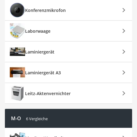
Konferenzmikrofon
Laborwaage
Laminiergerät
Laminiergerät A3
Leitz-Aktenvernichter
M-O
6 Vergleiche