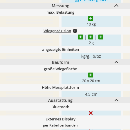
Messung
max. Belastung
10 kg
Wiegepräzision
2 g
angezeigte Einheiten
kg/g, lb/oz
Bauform
große Wiegefläche
20 x 20 cm
Höhe Messplattform
4,5 cm
Ausstattung
Bluetooth
Externes Display
per Kabel verbunden