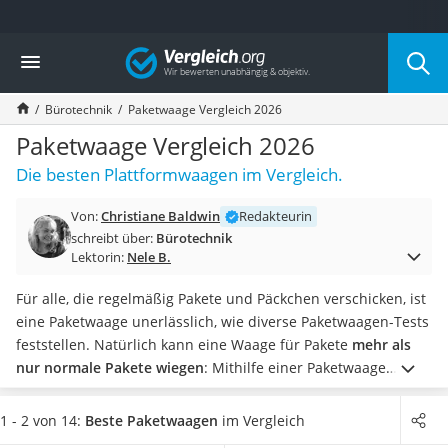
Die beliebtesten Vergleiche nach Kategorie
Vergleich
Wohnen
Matratzen-Topper
Bürotechnik
Paketwaage Vergleich 2026
Matratzen
Konferenzlautsprecher
Paketwaage Vergleich 2026
Tageslichtlampe
Die besten Plattformwaagen im Vergleich.
Badlüfter
Ergonomischer Bürostuhl
Von:
Christiane Baldwin
Redakteurin
Bürohocker
schreibt über:
Bürotechnik
Außenleuchte mit Kamera
Lektorin:
Nele B.
Ozongeneratoren
Akku-Tischlampe
Für alle, die regelmäßig Pakete und Päckchen verschicken, ist
Konferenzmikrofon
eine Paketwaage unerlässlich, wie diverse Paketwaagen-Tests
Klappmatratze
feststellen. Natürlich kann eine Waage für Pakete
mehr als
Duschkopf mit Kalkfilter
nur normale Pakete wiegen
: Mithilfe einer Paketwaage
Aktenvernichter Sicherheitsstufe 4
können Sie auch Ihre Wandfarbe anmischen, das Gewicht
Bettgitter
Ihres Handgepäcks oder Ihres Labradors kontrollieren und
1 - 2 von 14:
Beste Paketwaagen
im Vergleich
Spannbettlaken
vieles mehr.
Ob es
beim Wiegen auf jedes Gramm ankommt