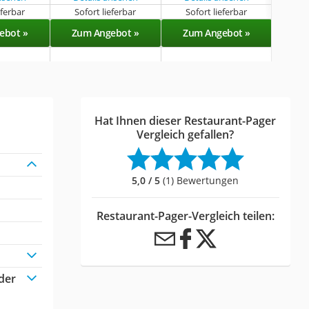
eferbar
Sofort lieferbar
Sofort lieferbar
Sof
ebot »
Zum Angebot »
Zum Angebot »
Zu
Hat Ihnen dieser Restaurant-Pager
Vergleich gefallen?
5,0 / 5
(1) Bewertungen
Restaurant-Pager-Vergleich teilen:
der