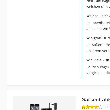
Nein, die Page
welchen dies z
Welche Reichw
Im Innenberei
aus unserem V
Wie groß ist 
Im Außenberei
unserem Vergl
Wie viele Ruf
Bei den Pager
Vergleich ledi
Garsent ab
28