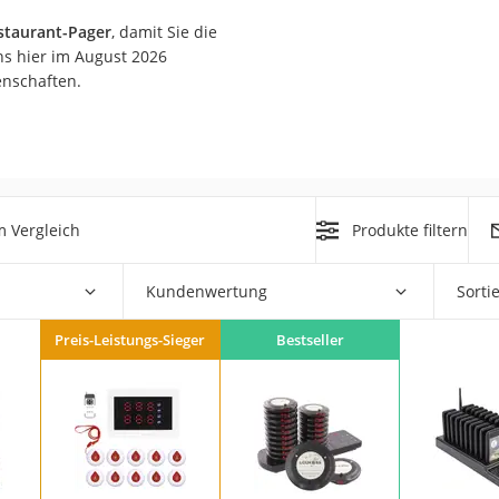
n
staurant-Pager
, damit Sie die
s hier im August 2026
enschaften.
filter
cherheitsstufe 4
 Vergleich
Produkte filtern
Kundenwertung
Sorti
r Schreibtisch
 cm
Preis-Leistungs-Sieger
Bestseller