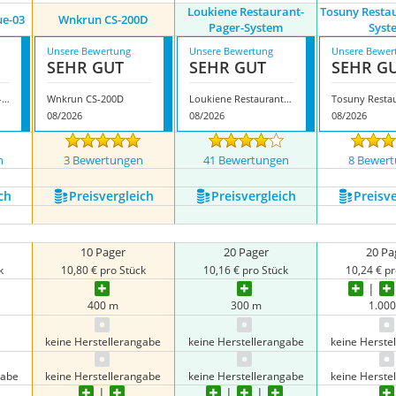
Loukiene Restaurant-
Tosuny Resta
ue-03
Wnkrun ‎CS-200D
Pager-System
Syst
Unsere Bewertung
Unsere Bewertung
Unsere Bewer
SEHR GUT
SEHR GUT
SEHR G
Garsent abk19hygue-03
Wnkrun ‎CS-200D
Loukiene Restaurant-Pager-System
08/2026
08/2026
08/2026
n
3 Bewertungen
41 Bewertungen
8 Bewer
ch
Preis­vergleich
Preis­vergleich
Preis­v
10 Pager
20 Pager
20 Pa
k
10,80 € pro Stück
10,16 € pro Stück
10,24 € pr
400 m
300 m
1.00
keine Herstellerangabe
keine Herstellerangabe
keine Herste
gabe
keine Herstellerangabe
keine Herstellerangabe
keine Herste