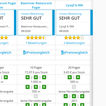
urant Pager
Bewinner Restaurant
Annadue
Cyssjf K-999
em
Pager
tung
Unsere Bewertung
Unsere Bewertung
Unsere
UT
SEHR GUT
SEHR GUT
SEH
Tosuny Restaurant Pager System
Bewinner Restaurant Pager
Cyssjf K-999
08/2026
08/2026
08/202
tungen
7 Bewertungen
2 Bewertungen
2 
ergleich
Preis­vergleich
Preis­vergleich
P
ger
10 Pager
20 Pager
o Stück
15,97 € pro Stück
9,45 € pro Stück
9,1
0 m
1.000 m
500 m
llerangabe
500 m
keine Herstellerangabe
keine 
llerangabe
keine Herstellerangabe
28 h