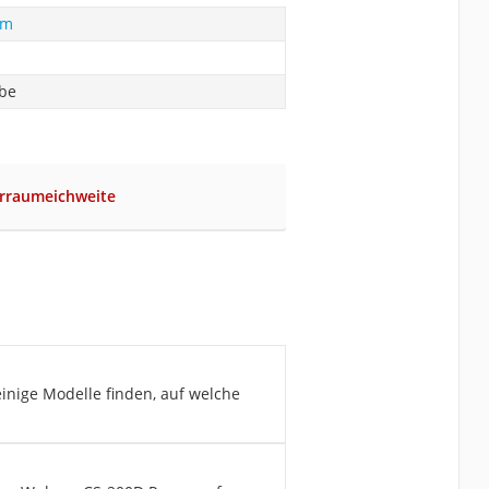
em
abe
nrraumeichweite
einige Modelle finden, auf welche