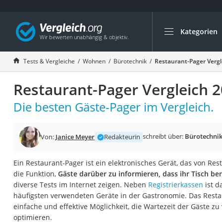
Kategorien
Die beliebtesten V
Wohnen
Tests & Vergleiche
Wohnen
Bürotechnik
Restaurant-Pager Vergl
Matratzen-Topper
Restaurant-Pager Vergleich 
Matratzen
Konferenzlautspre
Die besten Gäste-Pager im Vergleich.
Tageslichtlampe
Badlüfter
schreibt über:
Bürotechni
Von:
Janice Meyer
Redakteurin
Ergonomischer Bü
Ein Restaurant-Pager ist ein elektronisches Gerät, das von Res
Bürohocker
die Funktion,
Gäste darüber zu informieren, dass ihr Tisch ber
Außenleuchte mit
diverse Tests im Internet zeigen. Neben
Registrierkassen
ist d
häufigsten verwendeten Geräte in der Gastronomie. Das Resta
Ozongeneratoren
einfache und effektive Möglichkeit, die Wartezeit der Gäste z
Akku-Tischlampe
optimieren.