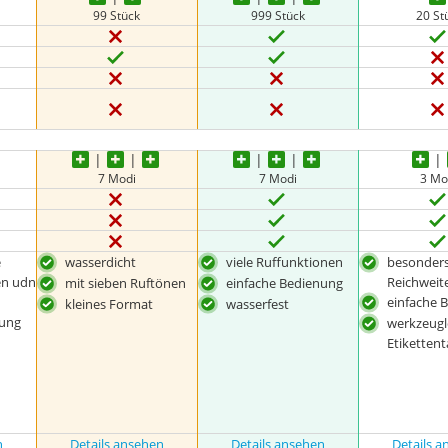
99 Stück
999 Stück
20 St
7 Modi
7 Modi
3 Mo
e
wasserdicht
viele Ruffunktionen
besonder
en udn
Reichweit
mit sieben Ruftönen
einfache Bedienung
einfache 
kleines Format
wasserfest
nung
werkzeugl
Etiketten
n
Details ansehen
Details ansehen
Details 