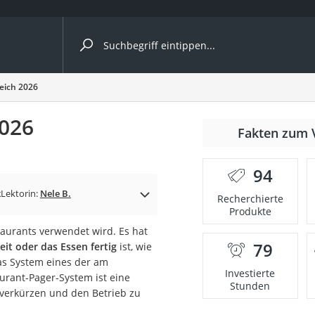
ergleiche nach Kategorie
eich 2026
2026
Fakten zum 
cher
94
k
Lektorin:
Nele B.
Recherchierte
Produkte
rostuhl
taurants verwendet wird. Es hat
79
eit oder das Essen fertig
ist, wie
 Kamera
as System eines der am
Investierte
urant-Pager-System ist eine
Stunden
u verkürzen und den Betrieb zu