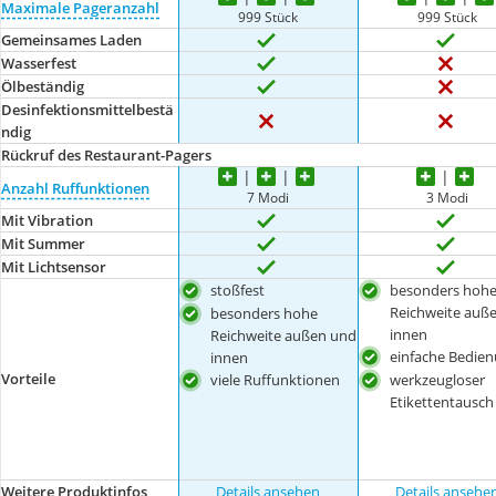
Maximale Pageranzahl
999 Stück
999 Stück
Gemeinsames Laden
Wasserfest
Ölbeständig
Desinfektionsmittelbestä
ndig
Rückruf des Restaurant-Pagers
Anzahl Ruffunktionen
7 Modi
3 Modi
Mit Vibration
Mit Summer
Mit Lichtsensor
stoßfest
besonders hoh
Reichweite auß
besonders hohe
innen
Reichweite außen und
einfache Bedie
innen
Vorteile
viele Ruffunktionen
werkzeugloser
Etikettentausch
Weitere Produktinfos
Details ansehen
Details ansehe