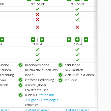
ück
999 Stück
999 Stück
di
3 Modi
7 Modi
s hohe
besonders hohe
sehr lange
bes
e außen
Reichweite außen udn
Akkulaufzeit
Rei
Bedienung
innen
viele Ruffunktionen
ein
einfache Bedienung
oser
stoßfest
ölb
tausch
werkzeugloser
Etikettentausch
auch als
Station mit
20 Pgaer
|
Einzelpager
erhältlich
ansehen
Details ansehen
Details ansehen