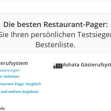
Die besten Restaurant-Pager:
ie Ihren persönlichen Testsiege
Bestenliste.
terufsystem
Ashata Gästerufsy
Bewertungen
ort lieferbar
)
staurant-Pager Vergleich
h und weitere Angebote
ils