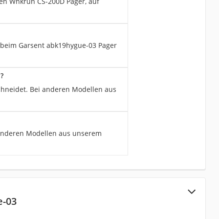
den Wnkrun ‎CS-200D Pager, auf
en beim Garsent abk19hygue-03 Pager
?
schneidet. Bei anderen Modellen aus
 anderen Modellen aus unserem
e-03