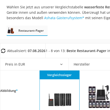
Konferenzmikrofo
Wählen Sie jetzt aus unserer Vergleichstabelle
wasserfeste Re
Klappmatratze
Geräte innen und außen verwenden können. Überzeugt hat un
besonders das Modell
Ashata Gästerufsystem
*
mit seinen Eig
Duschkopf mit Kalk
Aktenvernichter Si
Restaurant-Pager
Bettgitter
Spannbettlaken
Topper 100 x 200
Aktualisiert:
07.08.2026
1 - 8 von 13:
Beste Restaurant-Pager
im
Duschpaneel
Preis in EUR
Hersteller
Höhenverstellbare
Matratze 90 x 200
Vergleichssieger
Service
Abbildung
*