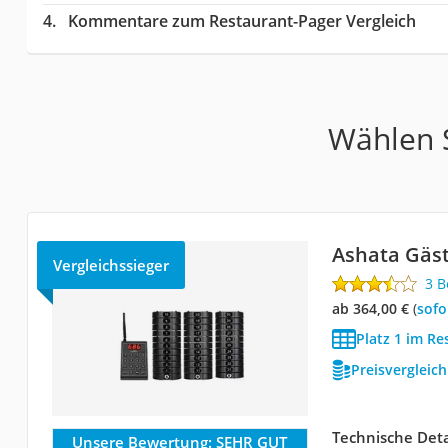
Kommentare zum Restaurant-Pager Vergleich
Wählen S
Ashata Gäs
Vergleichssieger
3 
ab 364,00 €
(
Sof
Platz 1 im Re
Preisvergleic
Technische Deta
Unsere Bewertung:
SEHR GUT