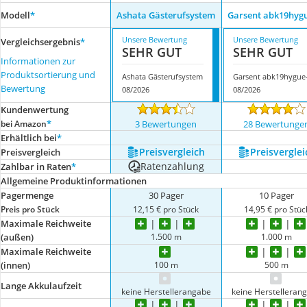
Modell
*
Ashata Gästerufsystem
Garsent abk19hyg
Unsere Bewertung
Unsere Bewertung
Vergleichsergebnis
*
SEHR GUT
SEHR GUT
Informationen zur
Produktsortierung und
Ashata Gästerufsystem
Bewertung
08/2026
08/2026
Kundenwertung
*
bei Amazon
3 Bewertungen
28 Bewertunge
Erhältlich bei
*
Preis­vergleich
Preis­verglei
Preis­vergleich
Ratenzahlung
Zahlbar in Raten
*
Allgemeine Produktinformationen
Pagermenge
30 Pager
10 Pager
Preis pro Stück
12,15 € pro Stück
14,95 € pro Stüc
Maximale Reichweite
1.500 m
1.000 m
(außen)
Maximale Reichweite
100 m
500 m
(innen)
Lange Akkulaufzeit
keine Herstellerangabe
keine Herstelleran