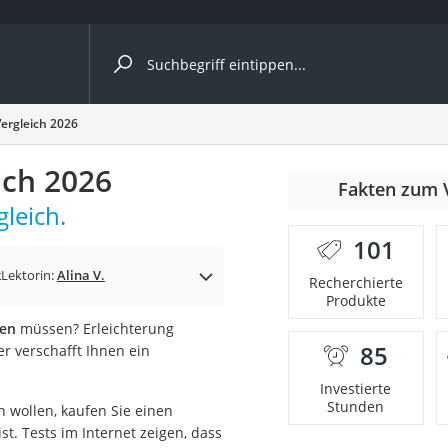
ergleiche nach Kategorie
Vergleich 2026
ich 2026
Fakten zum 
cher
gleich.
101
k
Lektorin:
Alina V.
Recherchierte
Produkte
rostuhl
zen
müssen? Erleichterung
85
r verschafft Ihnen ein
 Kamera
Investierte
Stunden
 wollen, kaufen Sie einen
ist. Tests im Internet zeigen, dass