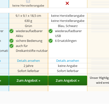
keine Herstellerangabe
9,1 x 9,1 x 18,5 cm
keine Herstellerangabe
630 g
keine Herstellerangabe
Grün
Blau, Schwarz
rer
wiederaufladbarer
wiederaufladbarer
Akku
USB
n
sichere Bedienung
6 Ersatzklingen
auch für
omati
Dreikantstifte nutzbar
n
Details ansehen
Details ansehen
2 Jahre
keine Angabe
r
Sofort lieferbar
Sofort lieferbar
Unser Highli
»
Zum Angebot »
Zum Angebot »
wird ermit