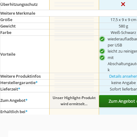
Überhitzungsschutz
Weitere Merkmale
Größe
17,5 x 9 x 9 cm
Gewicht
‎580 g
Farbe
Weiß-Schwarz
wiederaufladba
per USB
leicht zu reinige
Vorteile
mit
Abschaltungaut
k
Weitere Produktinfos
Details ansehe
Herstellergarantie
*
keine Angabe
Lieferzeit
*
Sofort lieferba
Unser Highlight-Produkt
Zum Angebot
*
Zum Angebot 
wird ermittelt...
Erhältlich bei
*