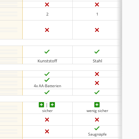
2
1
Kunststoff
Stahl
4x AA-Batterien
4x
sicher
wenig sicher
Saugnäpfe