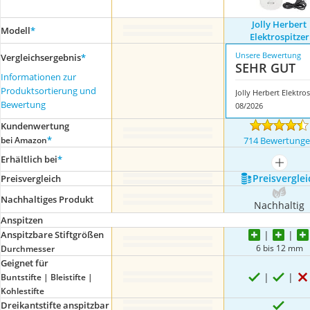
Jolly Herbert
Modell
*
Elektrospitzer
Unsere Bewertung
Vergleichsergebnis
*
SEHR GUT
Informationen zur
Produktsortierung und
J
Bewertung
08/2026
Kundenwertung
*
bei Amazon
714 Bewertung
Erhältlich bei
*
mehr a
Preis­verglei
Preis­vergleich
Nachhaltiges Produkt
Nachhaltig
Anspitzen
Anspitzbare Stiftgrößen
6 bis 12 mm
Durchmesser
Geignet für
Buntstifte | Bleistifte |
Kohlestifte
Dreikantstifte anspitzbar