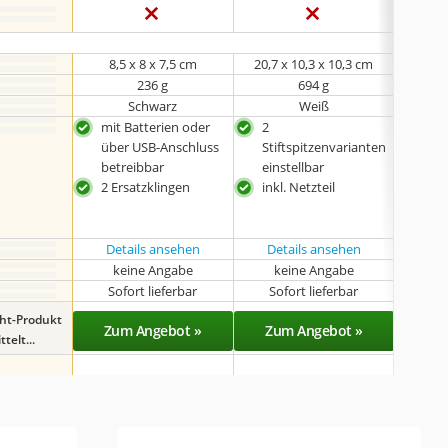
8,5 x 8 x 7,5 cm
20,7 x 10,3 x 10,3 cm
7,5
236 g
694 g
Schwarz
Weiß
mit Batterien oder
2
mit
über USB-Anschluss
Stiftspitzenvarianten
Sich
betreibbar
einstellbar
geei
2 Ersatzklingen
inkl. Netzteil
und
leic
Details ansehen
Details ansehen
Det
keine Angabe
keine Angabe
Sofort lieferbar
Sofort lieferbar
Sof
ght-Produkt
Zum Angebot »
Zum Angebot »
Zu
telt...