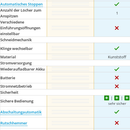
Automatisches Stoppen
Anzahl der Löcher zum
1
Anspitzen
Verschiedene
Einführungsöffnungen
einstellbar
Schneidmechanik
Klinge wechselbar
Material
Kunststoff
Stromversorgung
Wiederaufladbarer Akku
Batterie
Stromnetzbetrieb
Sicherheit
Sichere Bedienung
sehr sicher
Abschaltungautomatik
Rutschhemmer