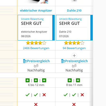
elektrischer Anspitzer
Dahle 210
Ge
Unsere Bewertung
Unsere Bewertung
Unsere
SEHR GUT
SEHR GUT
SEH
elektrischer Anspitzer
Dahle 210
Genie 
08/2026
07/2026
08/202
2406 Bewertungen
94 Bewertungen
636
mehr anzeigen
Preis­vergleich
Preis­vergleich
P
Nachhaltig
Nachhaltig
N
6 bis 12 mm
8 bis 11 mm
6