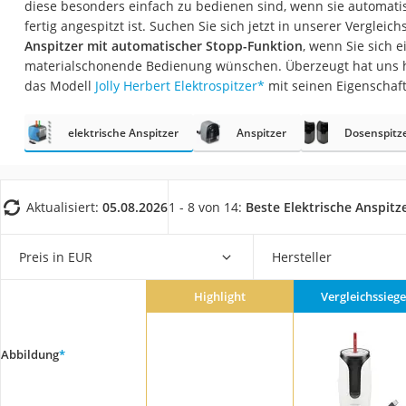
diese besonders einfach zu bedienen sind, wenn sie automatis
Konferenzmikrofo
fertig angespitzt ist. Suchen Sie sich jetzt in unserer Vergleic
Klappmatratze
Anspitzer mit automatischer Stopp-Funktion
, wenn Sie sich 
materialschonende Bedienung wünschen. Überzeugt hat uns h
Duschkopf mit Kalk
das Modell
Jolly Herbert Elektrospitzer
*
mit seinen Eigenschaf
Aktenvernichter Si
Bettgitter
elektrische Anspitzer
Anspitzer
Dosenspitz
Spannbettlaken
Topper 100 x 200
Aktualisiert:
05.08.2026
1 - 8 von 14:
Beste Elektrische Anspitz
Duschpaneel
Höhenverstellbare
Preis in EUR
Hersteller
Matratze 90 x 200
Highlight
Vergleichssiege
Service
Abbildung
*