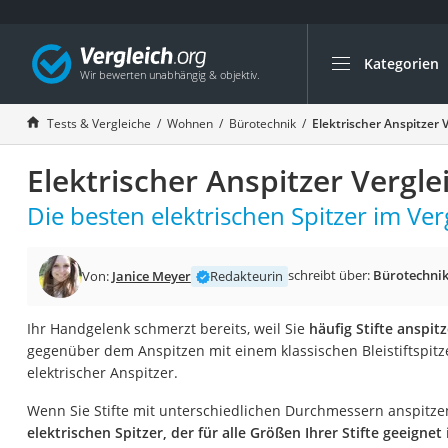
Kategorien
Die beliebtesten V
Wohnen
Tests & Vergleiche
Wohnen
Bürotechnik
Elektrischer Anspitzer 
Matratzen-Topper
Elektrischer Anspitzer Vergle
Matratzen
Konferenzlautspre
Die besten elektrischen Spitzer im Ver
Tageslichtlampe
Badlüfter
schreibt über:
Bürotechni
Von:
Janice Meyer
Redakteurin
Ergonomischer Bü
Ihr Handgelenk schmerzt bereits, weil Sie
häufig Stifte anspit
Bürohocker
gegenüber dem Anspitzen mit einem klassischen Bleistiftspitze
Außenleuchte mit
elektrischer Anspitzer.
Ozongeneratoren
Wenn Sie Stifte mit unterschiedlichen Durchmessern anspitzen
Akku-Tischlampe
elektrischen Spitzer, der für alle Größen Ihrer Stifte geeignet