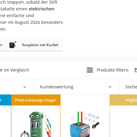
ch stoppen, sobald der Stift
n
hstabelle einen
elektrischen
eine einfache und
ier im August 2026 besonders
filter
ten.
cherheitsstufe 4
er
Anspitzer mit Kurbel
er
im Vergleich
Produkte filtern
r Schreibtisch
Kundenwertung
Sorti
 cm
r
Preis-Leistungs-Sieger
Highl