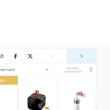
Alle Filter
eren nach
zurücksetzen
ight