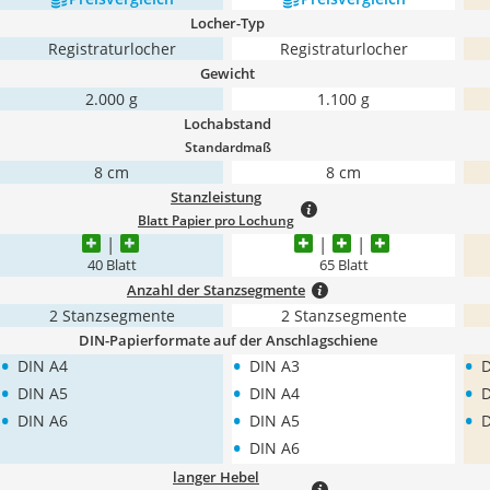
Locher-Typ
Registraturlocher
Registraturlocher
Gewicht
2.000 g
1.100 g
Lochabstand
Standardmaß
8 cm
8 cm
Stanzleistung
Blatt Papier pro Lochung
40 Blatt
65 Blatt
Anzahl der Stanzsegmente
2 Stanzsegmente
2 Stanzsegmente
DIN-Papierformate auf der Anschlagschiene
•
•
•
DIN A4
DIN A3
D
•
•
•
DIN A5
DIN A4
D
•
•
•
DIN A6
DIN A5
D
•
DIN A6
langer Hebel