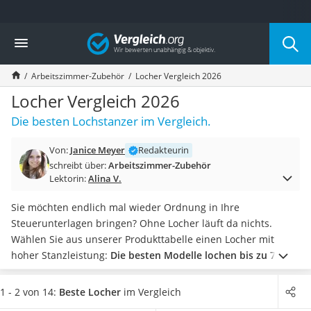
Die beliebtesten Vergleiche nach Kategorie
Vergleich
Wohnen
Matratzen-Topper
Arbeitszimmer-Zubehör
Locher Vergleich 2026
Matratzen
Konferenzlautsprecher
Locher Vergleich 2026
Tageslichtlampe
Die besten Lochstanzer im Vergleich.
Badlüfter
Ergonomischer Bürostuhl
Von:
Janice Meyer
Redakteurin
Bürohocker
schreibt über:
Arbeitszimmer-Zubehör
Außenleuchte mit Kamera
Lektorin:
Alina V.
Ozongeneratoren
Akku-Tischlampe
Sie möchten endlich mal wieder Ordnung in Ihre
Konferenzmikrofon
Steuerunterlagen bringen? Ohne Locher läuft da nichts.
Klappmatratze
Wählen Sie aus unserer Produkttabelle einen Locher mit
Duschkopf mit Kalkfilter
hoher Stanzleistung:
Die besten Modelle lochen bis zu 70
Aktenvernichter Sicherheitsstufe 4
Blatt auf einmal
.
Den meisten Anwendern reicht vermutlich
Bettgitter
das Lochen von DIN A4-Blättern völlig aus, doch falls Sie
1 - 2 von 14:
Beste Locher
im Vergleich
Spannbettlaken
beispielsweise auch Trennstreifen oder Quittungen lochen