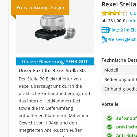
Rexel Stella
Preis-Leistungs-Sieger
6 
ab 281,00 €
(
Sof
Platz 2 im El
Preisvergleic
Technische Deta
Unsere Bewertung:
SEHR GUT
Modell
Unser Fazit für Rexel Stella 30:
Der Stella 30 Elektrohefter von
Bedienung auf 
Rexel überzeugt uns durch die
Einhändig bedi
praktische Einhandbedienung und
das interne Heftklammernfach
Vorteile
sowie die im Lieferumfang
enthaltenen Klammern. Mit einem
auf Knopf
Gewicht von 1.044g und den
praktisc
integrierten Anti-Rutsch-Füßen
Anti-Ruts