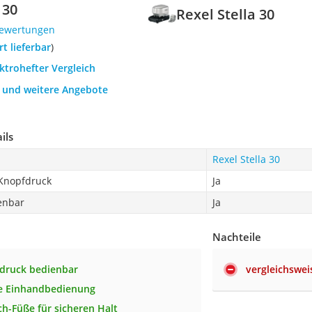
 30
Rexel Stella 30
Bewertungen
ort lieferbar
)
ektrohefter Vergleich
h und weitere Angebote
ils
Rexel Stella 30
Knopfdruck
Ja
enbar
Ja
Nachteile
druck bedienbar
vergleichswei
he Einhandbedienung
ch-Füße für sicheren Halt