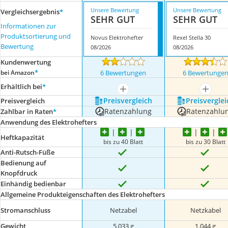
Unsere Bewertung
Unsere Bewertung
Vergleichsergebnis
*
SEHR GUT
SEHR GUT
Informationen zur
Produktsortierung und
Novus Elektrohefter
Rexel Stella 30
Bewertung
08/2026
08/2026
Kundenwertung
*
bei Amazon
6 Bewertungen
6 Bewertunge
Erhältlich bei
*
mehr anzeigen
mehr a
Preis­vergleich
Preis­verglei
Preis­vergleich
Ratenzahlung
Ratenzahlu
Zahlbar in Raten
*
Anwendung des Elektrohefters
Heftkapazität
bis zu 40 Blatt
bis zu 30 Blatt
Anti-Rutsch-Füße
Bedienung auf
Knopfdruck
Einhändig bedienbar
Allgemeine Produkteigenschaften des Elektrohefters
Stromanschluss
Netzabel
Netzkabel
Gewicht
5.033 g
1.044 g