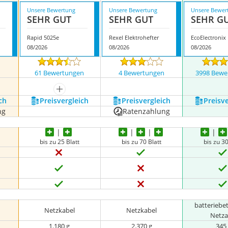
Unsere Bewertung
Unsere Bewertung
Unsere Bewer
SEHR GUT
SEHR GUT
SEHR G
Rapid 5025e
Rexel Elektrohefter
EcoElectronix
08/2026
08/2026
08/2026
n
61 Bewertungen
4 Bewertungen
3998 Bewe
nzeigen
mehr anzeigen
ch
Preis­vergleich
Preis­vergleich
Preis­v
ng
Ratenzahlung
bis zu 25 Blatt
bis zu 70 Blatt
bis zu 30
batteriebe
Netzkabel
Netzkabel
Netza
1.180 g
2.370 g
345