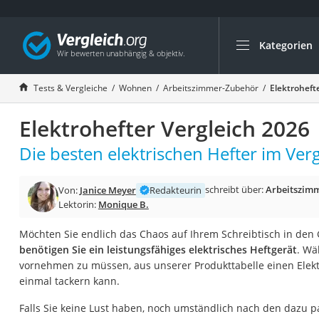
Kategorien
Die beliebtesten V
Wohnen
Tests & Vergleiche
Wohnen
Arbeitszimmer-Zubehör
Elektroheft
Matratzen-Topper
Elektrohefter Vergleich 2026
Matratzen
Konferenzlautspre
Die besten elektrischen Hefter im Verg
Tageslichtlampe
schreibt über:
Arbeitszim
Von:
Janice Meyer
Redakteurin
Badlüfter
Lektorin:
Monique B.
Ergonomischer Bü
Möchten Sie endlich das Chaos auf Ihrem Schreibtisch in de
Bürohocker
benötigen Sie ein leistungsfähiges elektrisches Heftgerät
. Wä
Außenleuchte mit
vornehmen zu müssen, aus unserer Produkttabelle einen Elektr
einmal tackern kann.
Ozongeneratoren
Akku-Tischlampe
Falls Sie keine Lust haben, noch umständlich nach den dazu