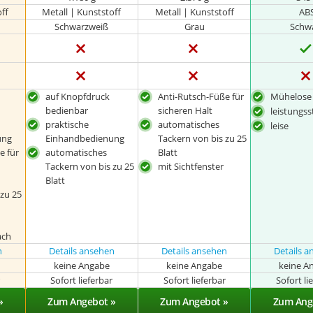
off
Metall | Kunststoff
Metall | Kunststoff
AB
Schwarzweiß
Grau
Schw
auf Knopfdruck
Anti-Rutsch-Füße für
Mühelose 
bedienbar
sicheren Halt
leistungss
praktische
automatisches
leise
ung
Einhandbedienung
Tackern von bis zu 25
e für
automatisches
Blatt
Tackern von bis zu 25
mit Sichtfenster
Blatt
 zu 25
ach
n
Details ansehen
Details ansehen
Details 
keine Angabe
keine Angabe
keine A
r
Sofort lieferbar
Sofort lieferbar
Sofort li
»
Zum Angebot »
Zum Angebot »
Zum Ang