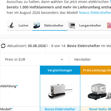
Ausschau zu halten, dann wählen Sie jetzt einen elektrischen
Konferenzmikrofo
bereits 1.000 Heftklammern und mehr im Lieferumfang entha
Klappmatratze
hier im August 2026 besonders das Modell
Novus Elektrohefte
Duschkopf mit Kalk
Locher
Elektrohefter
Langarmhefter
Aktenvernichter Si
Bettgitter
Spannbettlaken
Aktualisiert:
05.08.2026
1 - 8 von 14:
Beste Elektrohefter
im Ver
Topper 100 x 200
Duschpaneel
Preis in EUR
Hersteller
Höhenverstellbare
Vergleichssieger
Preis-Leistungs-Si
Matratze 90 x 200
Service
Abbildung
*
Modell
*
Novus Elektrohefter
Rexel Stella 30