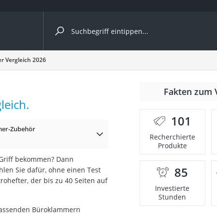
ergleiche nach Kategorie
er Vergleich 2026
Fakten zum 
cher
leich.
101
mer-Zubehör
Recherchierte
Produkte
rostuhl
n Griff bekommen? Dann
85
hlen Sie dafür, ohne einen Test
 Kamera
ohefter, der bis zu 40 Seiten auf
Investierte
Stunden
 passenden Büroklammern