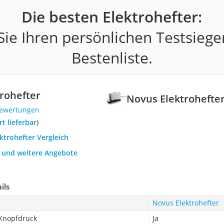
Die besten Elektrohefter:
ie Ihren persönlichen Testsiege
Bestenliste.
rohefter
Novus Elektrohefte
Bewertungen
ort lieferbar
)
ektrohefter Vergleich
h und weitere Angebote
ils
Novus Elektrohefter
Knopfdruck
Ja