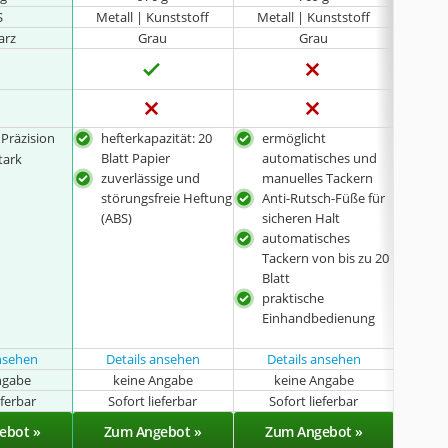
S
Metall | Kunststoff
Metall | Kunststoff
Meta
arz
Grau
Grau
1.000 x
Präzision
hefterkapazität: 20
ermöglicht
idea
Blatt Papier
automatisches und
Geb
tark
zuverlässige und
manuelles Tackern
elek
störungsfreie Heftung
Anti-Rutsch-Füße für
bis 
(ABS)
sicheren Halt
automatisches
Tackern von bis zu 20
Blatt
praktische
Einhandbedienung
ansehen
Details ansehen
Details ansehen
Det
ngabe
keine Angabe
keine Angabe
k
eferbar
Sofort lieferbar
Sofort lieferbar
Lieferba
ebot »
Zum Angebot »
Zum Angebot »
Zu