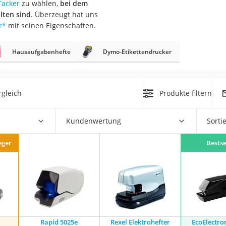
Tacker
zu wählen,
bei dem
n
lten sind
. Überzeugt hat uns
r
*
mit seinen Eigenschaften.
filter
Hausaufgabenhefte
Dymo-Etikettendrucker
cherheitsstufe 4
gleich
Produkte filtern
Kundenwertung
Sorti
r Schreibtisch
eger
Bestse
 cm
Rapid 5025e
Rexel Elektrohefter
EcoElectro