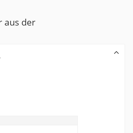
r aus der
r