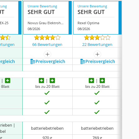
tung
Unsere Bewertung
Unsere Bewertung
Unsere
UT
SEHR GUT
SEHR GUT
GUT
 EX-25
Novus Grau Elektrohefter
Rexel Optima
Leitz E
08/2026
08/2026
08/202
rtungen
66 Bewertungen
22 Bewertungen
347
mehr anzeigen
mehr anzeigen
ergleich
Preis­vergleich
Preis­vergleich
P
 Blatt
bis zu 20 Blatt
bis zu 20 Blatt
bi
trieben |
batteriebetrieben
batteriebetrieben
batt
bel
 g
970 g
769 g