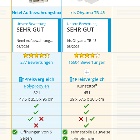
Netel Aufbewahrungsbox
Iris Ohyama TB-45
Unsere Bewertung
Unsere Bewertung
SEHR GUT
SEHR GUT
Netel Aufbewahrungsbox
Iris Ohyama TB-45
08/2026
08/2026
277 Bewertungen
16604 Bewertungen
mehr anzeigen
Preis­vergleich
Preis­vergleich
Polypropylen
Kunststoff
32 l
45 l
47,5 x 35,5 x 96 cm
39 x 57.5 x 30.5 cm
Öffnungen von 5
sehr stabile Bauweise
Seiten
sehr einfache