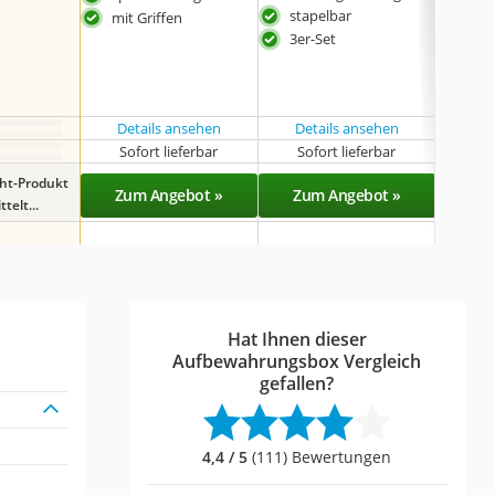
stapelbar
mit Griffen
inkl
3er-Set
Details ansehen
Details ansehen
Sofort lieferbar
Sofort lieferbar
Sof
ght-Produkt
Zum Angebot »
Zum Angebot »
Zu
telt...
Hat Ihnen dieser
Aufbewahrungsbox Vergleich
gefallen?
4,4 / 5
(111) Bewertungen