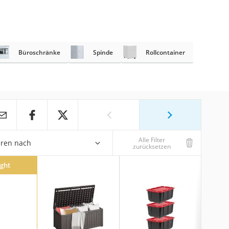
Büroschränke
Spinde
Rollcontainer
Alle Filter
eren nach
zurücksetzen
ight