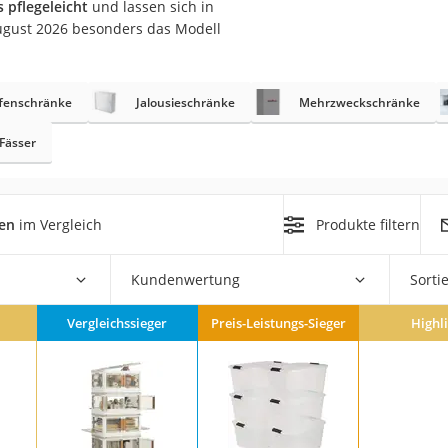
 pflegeleicht
und lassen sich in
er
August 2026 besonders das Modell
fenschränke
Jalousieschränke
Mehrzweckschränke
-Fässer
er
ger
en
im Vergleich
Produkte filtern
ter
ne
Kundenwertung
Sorti
Vergleichssieger
Preis-Leistungs-Sieger
Highl