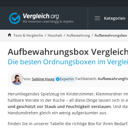
Kategorien
Die beliebtesten V
Haushalt
Tests & Vergleiche
Haushalt
Aufbewahrung
Aufbewahrungsbox V
Wassersprudler
Aufbewahrungsbox Vergleich
Zentralstaubsauge
Brotbackautomat
Die besten Ordnungsboxen im Verglei
Wischroboter
Wäschespinne
Fachbereich:
Aufbewahrung
R
Von:
Sabine Haag
Expertin
Industriestaubsau
Herumliegendes Spielzeug im Kinderzimmer, Klemmordner im
Spülmaschinentab
haltbare Vorräte in der Küche – all diese Dinge lassen sich 
Akku-Staubsauger
und geschützt vor Staub und Feuchtigkeit verstauen
. Und da
Handumdrehen gleich ein wenig aufgeräumter aus.
Eierkocher
AEG-Waschmaschi
Finden Sie in unserer Tabelle die richtige Box für Ihren Beda