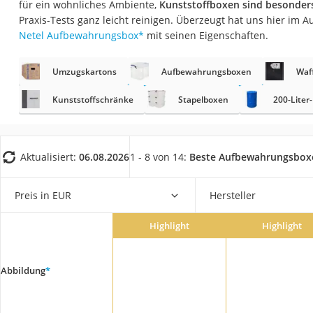
für ein wohnliches Ambiente,
Kunststoffboxen sind besonders
Saug-Wisch-Robot
Praxis-Tests ganz leicht reinigen. Überzeugt hat uns hier im 
Handstaubsauger
Netel Aufbewahrungsbox
*
mit seinen Eigenschaften.
Milchaufschäumer
Umzugskartons
Aufbewahrungsboxen
Waf
Kondenstrockner
Reiskocher
Kunststoffschränke
Stapelboxen
200-Liter
Heißwasserspend
Tierhaarstaubsau
Aktualisiert:
06.08.2026
1 - 8 von 14:
Beste Aufbewahrungsbox
Ecovacs-Saugrobo
Nespresso-Maschi
Preis in EUR
Hersteller
Messerschärfer
Highlight
Highlight
Service
Abbildung
*