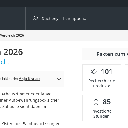
ergleiche nach Kategorie
ergleich 2026
 2026
r
Fakten zum 
ch.
101
edakteurin:
Anja Krause
Recherchierte
Produkte
ger
 Arbeitszimmer oder lange
s
85
in einer Aufbewahrungsbox
sicher
s Zuhause sieht dabei im
Investierte
Stunden
ne
rf: Kisten aus Bambusholz sorgen