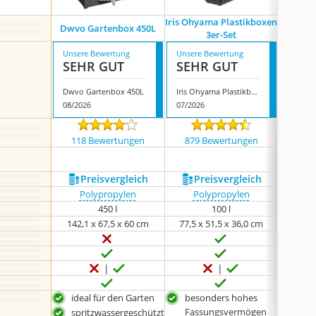
Iris Ohyama Plastikboxen
Dwvo Gartenbox 450L
Yit
3er-Set
Unsere Bewertung
Unsere Bewertung
Unsere
SEHR GUT
SEHR GUT
SEH
Dwvo Gartenbox 450L
Iris Ohyama Plastikboxen 3er-Set
Yitah
08/2026
07/2026
08/202
118 Bewertungen
879 Bewertungen
407
Preis­vergleich
Preis­vergleich
P
Polypropylen
Polypropylen
450 l
100 l
142,1 x 67,5 x 60 cm
77,5 x 51,5 x 36,0 cm
67,8
ideal für den Garten
besonders hohes
idea
Fassungsvermögen
spritzwassergeschützt
spr