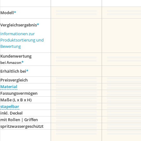
Modell
*
Vergleichsergebnis
*
Informationen zur
Produktsortierung und
Bewertung
Kundenwertung
*
bei Amazon
Erhältlich bei
*
Preis­vergleich
Material
Fassungsvermögen
Maße (L x B x H)
stapelbar
inkl. Deckel
mit Rollen | Griffen
spritzwassergeschützt