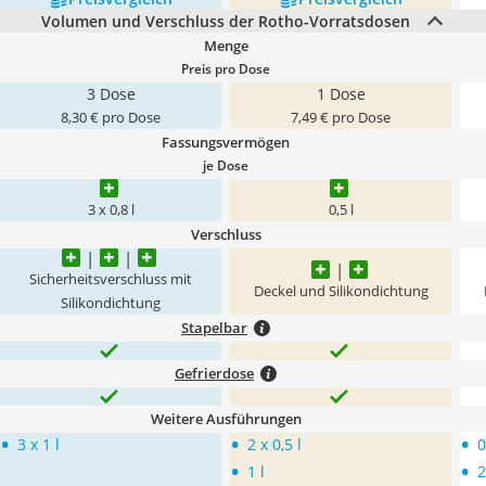
Volumen und Verschluss der Rotho-Vorratsdosen
Menge
Preis pro Dose
3 Dose
1 Dose
8,30 € pro Dose
7,49 € pro Dose
Fassungsvermögen
je Dose
3 x 0,8 l
0,5 l
Verschluss
Sicherheitsverschluss mit
Deckel und Silikondichtung
Silikondichtung
Stapelbar
Gefrierdose
Weitere Ausführungen
•
•
•
3 x 1 l
2 x 0,5 l
0
•
•
1 l
2