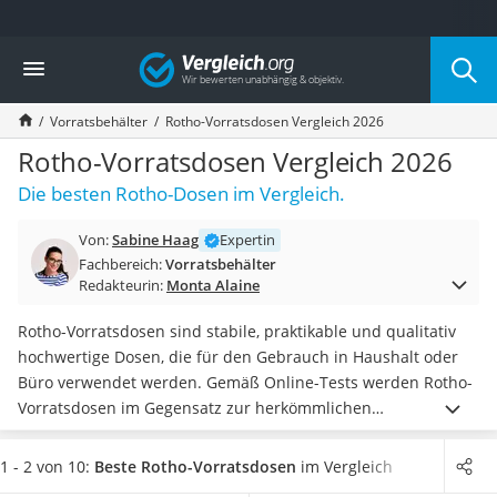
Die beliebtesten Vergleiche nach Kategorie
Vergleich
Haushalt
Wassersprudler
Vorratsbehälter
Rotho-Vorratsdosen Vergleich 2026
Zentralstaubsauger
Brotbackautomat
Rotho-Vorratsdosen Vergleich 2026
Wischroboter
Die besten Rotho-Dosen im Vergleich.
Wäschespinne
Industriestaubsauger
Von:
Sabine Haag
Expertin
Spülmaschinentabs
Fachbereich:
Vorratsbehälter
Akku-Staubsauger
Redakteurin:
Monta Alaine
Eierkocher
AEG-Waschmaschine
Rotho-Vorratsdosen sind stabile, praktikable und qualitativ
Saug-Wisch-Roboter
hochwertige Dosen, die für den Gebrauch in Haushalt oder
Handstaubsauger
Büro verwendet werden. Gemäß Online-Tests werden Rotho-
Milchaufschäumer
Vorratsdosen im Gegensatz zur herkömmlichen
Kondenstrockner
Aufbewahrungsbox
primär für die
Lagerung und den
Reiskocher
Transport von Lebensmitteln
eingesetzt. Einige Produkte
1 - 2 von 10:
Beste Rotho-Vorratsdosen
im Vergleich
Heißwasserspender
sind sogar auslaufsicher.
In unserer Vergleichstabelle finden