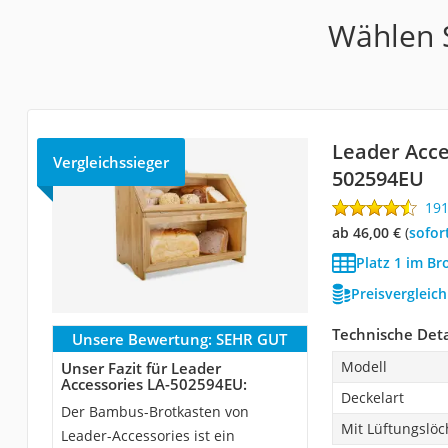
Wählen S
Leader Acce
Vergleichssieger
502594EU
19
ab 46,00 €
(
Sofor
Platz 1 im Br
Preisvergleic
Technische Deta
Unsere Bewertung:
SEHR GUT
Modell
Unser Fazit für Leader
Accessories LA-502594EU:
Deckelart
Der Bambus-Brotkasten von
Mit Lüftungslö
Leader-Accessories ist ein