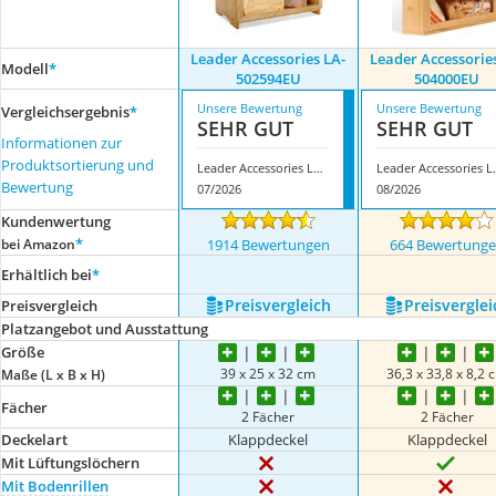
Leader Accessories LA-
Leader Accessorie
Modell
*
502594EU
504000EU
Unsere Bewertung
Unsere Bewertung
Vergleichsergebnis
*
SEHR GUT
SEHR GUT
Informationen zur
Produktsortierung und
Leader Accessories LA-502594EU
Leader Acce
Bewertung
07/2026
08/2026
Kundenwertung
*
bei Amazon
1914 Bewertungen
664 Bewertung
Erhältlich bei
*
Preis­vergleich
Preis­verglei
Preis­vergleich
Platzangebot und Ausstattung
Größe
39 x 25 x 32 cm
36,3 x 33,8 x 8,2 
Maße (L x B x H)
Fächer
2 Fächer
2 Fächer
Deckelart
Klappdeckel
Klappdeckel
Mit Lüftungslöchern
Mit Bodenrillen