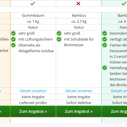
Gummibaum
Bambus
Bamb
ca. 1 kg
ca. 2,7 kg
ca. 4
Natur
Natur
Nat
sehr groß
sehr groß
besonders
rößen
mit Lüftungslöchern
mit Schublade für
verfügt üb
Brotmesser
Oberseite als
Fächer-A
eckel
Ablagefläche nutzbar
herausne
in 2 vers
Höhen ein
Vertiefun
beiden Se
leichtere
des Brotk
n
Details ansehen
Details ansehen
Details 
keine Angabe
keine Angabe
keine A
r
Lieferzeit prüfen
Sofort lieferbar
Sofort li
»
Zum Angebot »
Zum Angebot »
Zum Ang