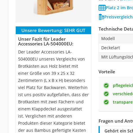
Platz 2 im Br
Preisvergleic
Technische Deta
Unsere Bewertung:
SEHR GUT
Modell
Unser Fazit für Leader
Accessories LA-504000EU:
Deckelart
Der Leader Accessories LA-
Mit Lüftungslö
504000EU unseres Vergleichs von
Brotkästen aus Holz bietet mit
Vorteile
einer Größe von 39 x 25 x 32
Zentimetern (L x B x H) besonders
pflegeleic
viel Platz für Backwaren. Weiterhin
verschied
ist uns positiv aufgefallen, dass der
Brotkasten mit zwei Fächern und
transpare
einem Klappdeckel ausgestattet
ist. Verglichen mit anderen
Fragen und Ant
Produkten dieser Kategorie bietet
der aus Bambus gefertigte Kasten
Gehört ein S