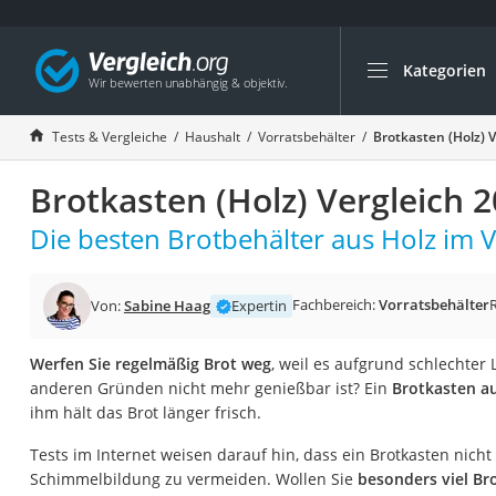
Kategorien
Die beliebtesten V
Haushalt
Tests & Vergleiche
Haushalt
Vorratsbehälter
Brotkasten (Holz) 
Wassersprudler
Brotkasten (Holz) Vergleich 
Zentralstaubsauge
Brotbackautomat
Die besten Brotbehälter aus Holz im V
Wischroboter
Wäschespinne
Fachbereich:
Vorratsbehälter
Von:
Sabine Haag
Expertin
Industriestaubsau
Werfen Sie regelmäßig Brot weg
, weil es aufgrund schlechter
Spülmaschinentab
anderen Gründen nicht mehr genießbar ist? Ein
Brotkasten au
Akku-Staubsauger
ihm hält das Brot länger frisch.
Eierkocher
Tests im Internet weisen darauf hin, dass ein Brotkasten nicht z
AEG-Waschmaschi
Schimmelbildung zu vermeiden. Wollen Sie
besonders viel Br