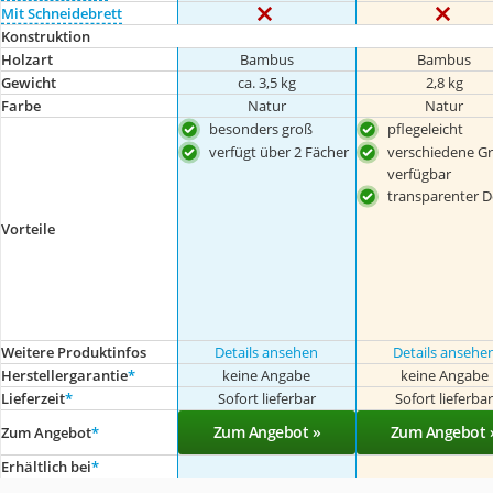
Mit Schneidebrett
Konstruktion
Holzart
Bambus
Bambus
Gewicht
ca. 3,5 kg
2,8 kg
Farbe
Natur
Natur
besonders groß
pflegeleicht
verfügt über 2 Fächer
verschiedene G
verfügbar
transparenter D
Vorteile
Weitere Produktinfos
Details ansehen
Details ansehe
Herstellergarantie
*
keine Angabe
keine Angabe
Lieferzeit
*
Sofort lieferbar
Sofort lieferba
Zum Angebot »
Zum Angebot 
Zum Angebot
*
Erhältlich bei
*