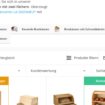
Sie sich in unserer
er
 mit zwei Fächern
. Überzeugt
essories LA-502594EU
*
mit
ästen
Keramik-Brotkästen
Brotkästen mit Schneidebrett
ästen
er
ger
ter
Vergleich
Produkte filtern
ne
Kundenwertung
Sorti
eger
Bestse