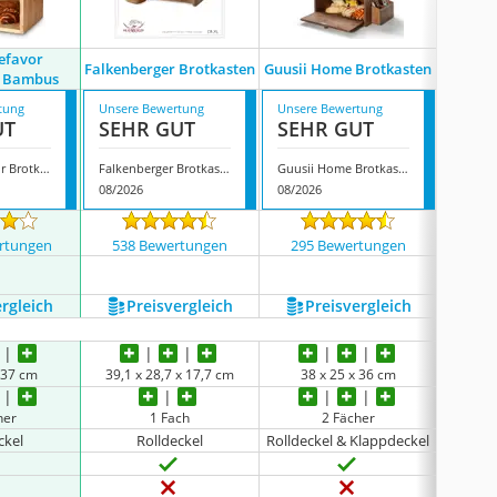
efavor
Falkenberger Brotkasten
Guusii Home Brotkasten
Theo&C
n Bambus
tung
Unsere Bewertung
Unsere Bewertung
Unsere
UT
SEHR GUT
SEHR GUT
GUT
G.a Homefavor Brotkasten Bambus
Falkenberger Brotkasten
Guusii Home Brotkasten
Theo&C
08/2026
08/2026
08/202
rtungen
538 Bewertungen
295 Bewertungen
2150
ergleich
Preis­vergleich
Preis­vergleich
P
x 37 cm
39,1 x 28,7 x 17,7 cm
38 x 25 x 36 cm
30
her
1 Fach
2 Fächer
ckel
Rolldeckel
Rolldeckel & Klappdeckel
abneh