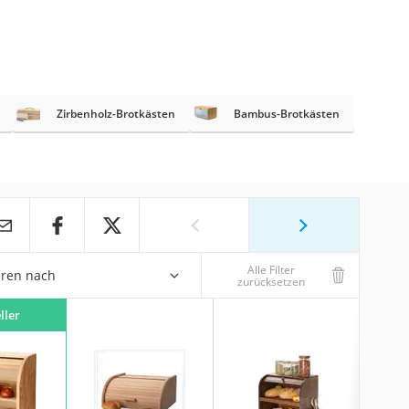
Zirbenholz-Brotkästen
Bambus-Brotkästen
Alle Filter
eren nach
zurücksetzen
ller