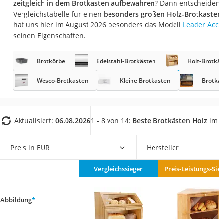
zeitgleich in dem Brotkasten aufbewahren
? Dann entscheiden 
Saug-Wisch-Robot
Vergleichstabelle für einen
besonders großen Holz-Brotkasten
Handstaubsauger
hat uns hier im August 2026 besonders das Modell
Leader Acc
seinen Eigenschaften.
Milchaufschäumer
Kondenstrockner
Brotkörbe
Edelstahl-Brotkästen
Holz-Brotk
Reiskocher
Wesco-Brotkästen
Kleine Brotkästen
Brotk
Heißwasserspend
Tierhaarstaubsau
Ecovacs-Saugrobo
Aktualisiert:
06.08.2026
1 - 8 von 14:
Beste Brotkästen Holz
im 
Nespresso-Maschi
Preis in EUR
Hersteller
Messerschärfer
Service
Vergleichssieger
Preis-Leistungs-Si
Abbildung
*