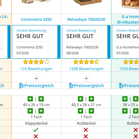
s LA-
G.a Hom
Continenta 3292
Relaxdays 10020230
Brotkaste
Unsere Bewertung
Unsere Bewertung
Unsere Bewer
SEHR GUT
SEHR GUT
SEHR G
ssories LA-504000EU
Continenta 3292
Relaxdays 10020230
07/2026
08/2026
07/2026
en
124 Bewertungen
1208 Bewertungen
1530 Bewe
mehr anzeigen
mehr anzeigen
ch
Preis­vergleich
Preis­vergleich
Preis­v
cm
40 x 26 x 19 cm
40,5 x 28 x 21 cm
38 x 25 
1 Fach
1 Fach
2 Fäc
Klappdeckel
Rolldeckel
Rollde