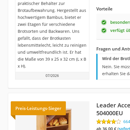
praktischer Behälter zur
Vorteile
Brotaufbewahrung. Hergestellt aus
hochwertigem Bambus, bietet er
besonder
zwei Etagen für verschiedene
verfügt ü
Brotsorten und Backwaren. Uns
gefällt, dass der Brotkasten
lebensmittelecht, leicht zu reinigen
Fragen und Ant
und umweltfreundlich ist. Er hat
Wird der Brot
die Maße von 39 x 25 x 32 cm (L x B
x H).
Nein. Sie müs
erhalten Sie d
07/2026
Leader Acce
Preis-Leistungs-Sieger
504000EU
66
ab 36,00 €
(
Sofor