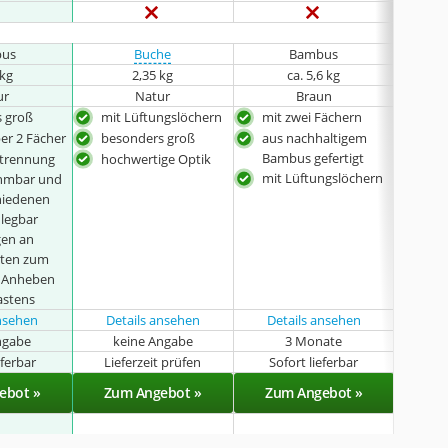
us
Buche
Bambus
 kg
2,35 kg
ca. 5,6 kg
ur
Natur
Braun
 groß
mit Lüftungslöchern
mit zwei Fächern
ver
und
er 2 Fächer
besonders groß
aus nachhaltigem
aus
Bambus gefertigt
btrennung
hochwertige Optik
umw
mit Lüftungslöchern
hmbar und
und
chiedenen
Bam
legbar
gen an
iten zum
n Anheben
astens
ansehen
Details ansehen
Details ansehen
ngabe
keine Angabe
3 Monate
k
eferbar
Lieferzeit prüfen
Sofort lieferbar
Sof
ebot »
Zum Angebot »
Zum Angebot »
Zu