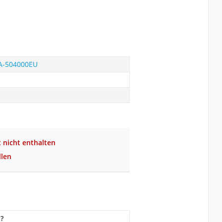
LA-504000EU
 nicht enthalten
llen
?