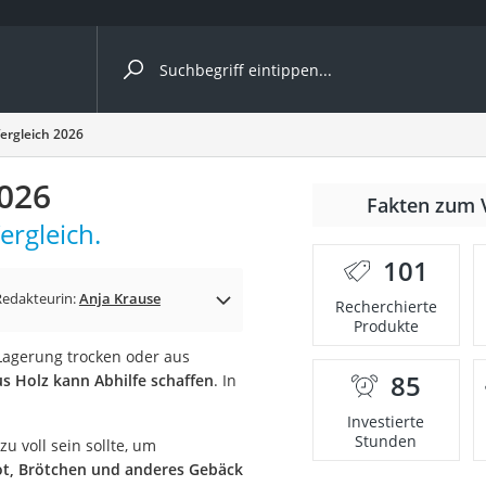
ergleiche nach Kategorie
Vergleich 2026
2026
r
Fakten zum 
ergleich.
101
Redakteurin:
Anja Krause
Recherchierte
Produkte
ger
 Lagerung trocken oder aus
s
85
s Holz kann Abhilfe schaffen
. In
Investierte
Stunden
u voll sein sollte, um
ne
ot, Brötchen und anderes Gebäck