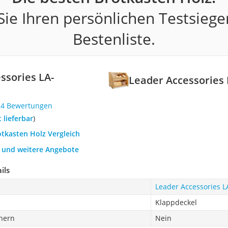
ie Ihren persönlichen Testsiege
Bestenliste.
ssories LA-
Leader Accessories
14 Bewertungen
t lieferbar
)
otkasten Holz Vergleich
h und weitere Angebote
ils
Leader Accessories 
Klappdeckel
chern
Nein