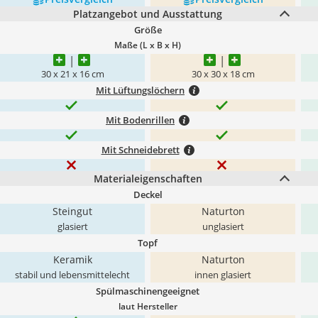
Platzangebot und Ausstattung
Größe
Maße (L x B x H)
30 x 21 x 16 cm
30 x 30 x 18 cm
Mit Lüftungslöchern
Mit Bodenrillen
Mit Schneidebrett
Materialeigenschaften
Deckel
Steingut
Naturton
glasiert
unglasiert
Topf
Keramik
Naturton
stabil und lebensmittelecht
innen glasiert
Spülmaschinengeeignet
laut Hersteller