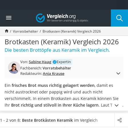
Die beliebtesten Vergleiche nach Kategorie
Vergleich
Haushalt
Wassersprudler
Vorratsbehälter
Brotkasten (Keramik) Vergleich 2026
Zentralstaubsauger
Brotbackautomat
Brotkasten (Keramik) Vergleich 2026
Wischroboter
Die besten Brottöpfe aus Keramik im Vergleich.
Wäschespinne
Industriestaubsauger
Von:
Sabine Haag
Expertin
Spülmaschinentabs
Fachbereich:
Vorratsbehälter
Akku-Staubsauger
Redakteurin:
Anja Krause
Eierkocher
AEG-Waschmaschine
Ein
frisches Brot muss richtig gelagert werden
, damit es
Saug-Wisch-Roboter
nicht austrocknet oder pappig wird und auch nicht
Handstaubsauger
verschimmelt. In einem Brotkasten aus Keramik können Sie
Milchaufschäumer
Ihr
Brot richtig und stilvoll in Ihrer Küche lagern
.
Laut Tests
Kondenstrockner
im Internet sollte ein Brot nicht luftdicht aufbewahrt werden.
Reiskocher
Möchten Sie Ihr Brot möglichst lange in einem Brotkasten aus
1 - 2 von 8:
Beste Brotkästen Keramik
im Vergleich
Heißwasserspender
Keramik aufbewahren, ohne dass dieses austrocknet oder