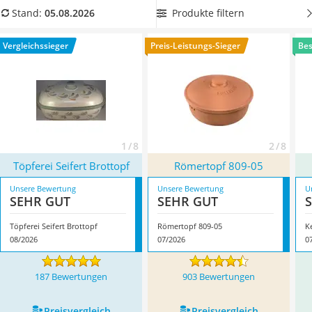
Tierhaarstaubsauger
schimmelt? Dann suchen Sie sich einen
Keramik-Brotkasten
Produkte filtern
Stand:
05.08.2026
Ecovacs-Saugroboter
aus unserer Vergleichstabelle aus, der über Bodenrillen und
Nespresso-Maschine
Lüftungslöcher verfügt
. Überzeugt hat uns hier im August
Vergleichssieger
Preis-Leistungs-Sieger
Bes
Messerschärfer
2026 besonders das Modell
Töpferei Seifert Brottopf
*
mit
Service
seinen Eigenschaften.
1 / 8
2 / 8
Töpferei Seifert Brottopf
Römertopf 809-05
Unsere Bewertung
Unsere Bewertung
U
SEHR GUT
SEHR GUT
Töpferei Seifert Brottopf
Römertopf 809-05
K
08/2026
07/2026
0
187 Bewertungen
903 Bewertungen
Preis­vergleich
Preis­vergleich