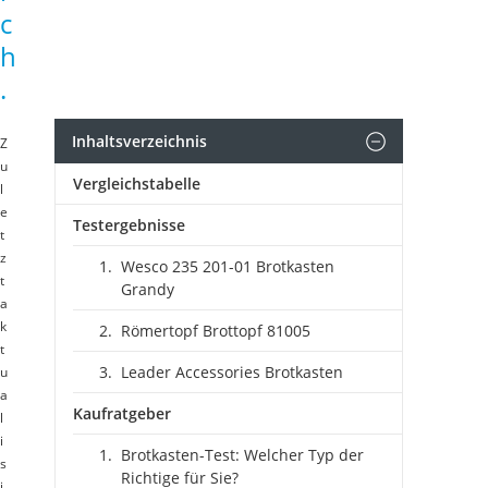
c
h
.
Inhaltsverzeichnis
Z
u
Vergleichstabelle
l
e
Testergebnisse
t
z
Wesco 235 201-01 Brotkasten
t
Grandy
a
k
Römertopf Brottopf 81005
t
Leader Accessories Brotkasten
u
a
Kaufratgeber
l
i
Brotkasten-Test: Welcher Typ der
s
Richtige für Sie?
i