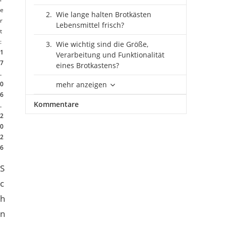
e
Wie lange halten Brotkästen
r
Lebensmittel frisch?
t
:
Wie wichtig sind die Größe,
1
Verarbeitung und Funktionalität
7
eines Brotkastens?
.
0
mehr anzeigen
6
Kommentare
.
2
0
2
6
S
c
h
n