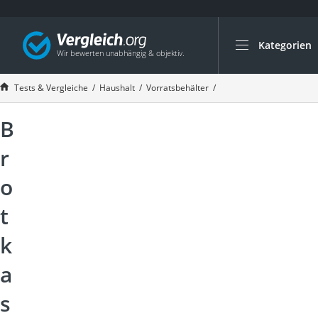
Kategorien
Die beliebtesten V
Haushalt
Tests & Vergleiche
Haushalt
Vorratsbehälter
Brotkasten Test 2026
Wassersprudler
B
Zentralstaubsauge
Brotbackautomat
r
Wischroboter
o
Wäschespinne
t
Industriestaubsau
Spülmaschinentab
k
Akku-Staubsauger
a
Eierkocher
s
AEG-Waschmaschi