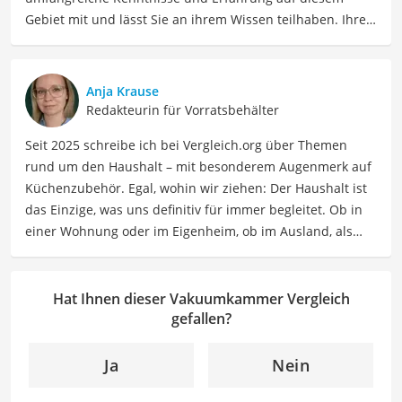
Gebiet mit und lässt Sie an ihrem Wissen teilhaben. Ihre
Website Ordnungsliebe.net betreibt sie bereits seit 2012
erfolgreich. Konkret unterstützt uns Sabine regelmäßig
als Expertin bei Vergleichen zu den Themen
Anja Krause
Wohnungsreinigung, Haushaltszubehör, Vorrat und
Redakteurin für Vorratsbehälter
Aufbewahrung, Textilpflege, Wäsche und Bügeln. In ihrer
Seit 2025 schreibe ich bei Vergleich.org über Themen
Freizeit ordnet Sabine nicht nur ihren eigenen Haushalt,
rund um den Haushalt – mit besonderem Augenmerk auf
sondern liest auch sehr gern. Wenn sie auf einem Gebiet
Küchenzubehör. Egal, wohin wir ziehen: Der Haushalt ist
keine minimalistische Neigung hat, dann bei Büchern.
das Einzige, was uns definitiv für immer begleitet. Ob in
Der Vakuumkammer-Vergleich ist aus unserer Sicht
einer Wohnung oder im Eigenheim, ob im Ausland, als
besonders empfehlenswert für
Forschungsinstitute
und
Single, in der WG oder mit Familie – ich habe viele Wohn-
Wissenschaftler
.
und Lebensformen selbst erlebt. Genau aus dieser
Erfahrung heraus berichte ich über Produkte und
Hat Ihnen dieser Vakuumkammer Vergleich
Lösungen, die den Alltag erleichtern und praktische
gefallen?
Helfer für Küche und Haushalt bieten.
Der Vakuumkammer-Vergleich ist aus unserer Sicht
Ja
Nein
besonders empfehlenswert für
Forschungsinstitute
und