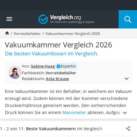
Die beliebtesten Vergleiche nach Kategorie
Vergleich
Haushalt
Wassersprudler
Vorratsbehälter
Vakuumkammer Vergleich 2026
Zentralstaubsauger
Brotbackautomat
Vakuumkammer Vergleich 2026
Wischroboter
Die besten Vakuumboxen im Vergleich.
Wäschespinne
Industriestaubsauger
Von:
Sabine Haag
Expertin
Spülmaschinentabs
Fachbereich:
Vorratsbehälter
Akku-Staubsauger
Redakteurin:
Anja Krause
Eierkocher
AEG-Waschmaschine
Eine Vakuumkammer ist ein Behälter, in welchem ein Vakuum
Saug-Wisch-Roboter
erzeugt wird. Zudem können mit der Kammer verschiedene
Handstaubsauger
Druckverhältnisse generiert werden. Den vorherrschenden
Milchaufschäumer
Druck können Sie an einem
Manometer
ablesen. Aufgrund
Kondenstrockner
der beschriebenen Eigenschaften eignet sich das Gerät zur
Reiskocher
Entgasung. Auch können empfindliche Teile in einem Vakuum
1 - 2 von 11:
Beste Vakuumkammern
im Vergleich
Heißwasserspender
sehr gut gelagert werden, wie diverse Tests im Internet