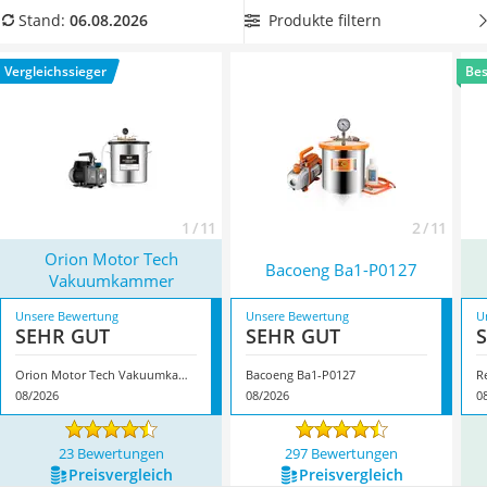
Tierhaarstaubsauger
zeigen.
Wählen Sie jetzt aus unserer Vergleichstabelle eine
Produkte filtern
Stand:
06.08.2026
Ecovacs-Saugroboter
Vakuumkammer mit Glasdeckel, damit die Kammer
Nespresso-Maschine
beständig gegen Chemikalien ist
. Überzeugt hat uns hier im
Vergleichssieger
Bes
Messerschärfer
August 2026 besonders das Modell
Orion Motor Tech
Service
Vakuumkammer
*
mit seinen Eigenschaften.
1 / 11
2 / 11
Orion Motor Tech
Bacoeng ‎Ba1-P0127
Vakuumkammer
Unsere Bewertung
Unsere Bewertung
U
SEHR GUT
SEHR GUT
Orion Motor Tech Vakuumkammer
Bacoeng ‎Ba1-P0127
R
08/2026
08/2026
0
23 Bewertungen
297 Bewertungen
Preis­vergleich
Preis­vergleich