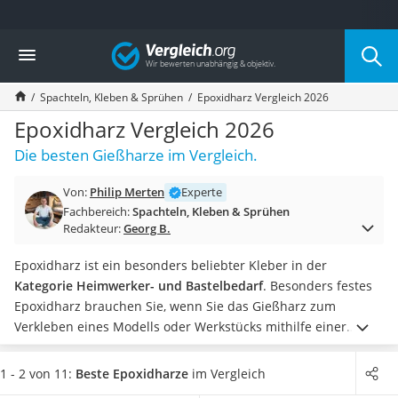
Die beliebtesten Vergleiche nach Kategorie
Vergleich
Baumarkt
Tresor feuerfest
Spachteln, Kleben & Sprühen
Epoxidharz Vergleich 2026
Makita-Akku-Rasenmäher
Kappsäge
Epoxidharz Vergleich 2026
Smartes Türschloss
Die besten Gießharze im Vergleich.
Akku-Rasentrimmer
Feuchtigkeitsmessgerät
Von:
Philip Merten
Experte
Split-Klimaanlage 2 Innengeräte
Fachbereich:
Spachteln, Kleben & Sprühen
Pelletofen
Redakteur:
Georg B.
Bohrmaschine
Tiefbrunnenpumpe
Epoxidharz ist ein besonders beliebter Kleber in der
Fliesenschneider
Kategorie Heimwerker- und Bastelbedarf
. Besonders festes
Hochdruckreiniger
Epoxidharz brauchen Sie, wenn Sie das Gießharz zum
Doppelschleifer
Verkleben eines Modells oder Werkstücks mithilfe einer
Überwachungskamera
Einhandzwinge
nutzen.
Wählen Sie jetzt aus unserer
Benzinrasenmäher mit Elektrostart
Vergleichstabelle ein Epoxidharz aus,
das geruchsneutral,
1 - 2 von 11:
Beste Epoxidharze
im Vergleich
Akku-Laubsauger
lösemittelfrei und BPA-frei ist
. So können Sie ruhigen