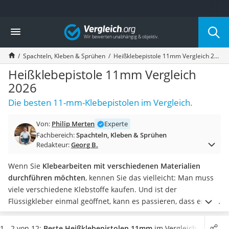
Die beliebtesten Vergleiche nach Kategorie
Vergleich
Baumarkt
Tresor feuerfest
Spachteln, Kleben & Sprühen
Heißklebepistole 11mm Vergleich 2026
Makita-Akku-Rasenmäher
Kappsäge
Heißklebepistole 11mm Vergleich
Smartes Türschloss
2026
Akku-Rasentrimmer
Die besten 11-mm-Klebepistolen im Vergleich.
Feuchtigkeitsmessgerät
Split-Klimaanlage 2 Innengeräte
Von:
Philip Merten
Experte
Pelletofen
Fachbereich:
Spachteln, Kleben & Sprühen
Bohrmaschine
Redakteur:
Georg B.
Tiefbrunnenpumpe
Fliesenschneider
Wenn Sie
Klebearbeiten mit verschiedenen Materialien
Hochdruckreiniger
durchführen möchten
, kennen Sie das vielleicht: Man muss
Doppelschleifer
viele verschiedene Klebstoffe kaufen. Und ist der
Überwachungskamera
Flüssigkleber einmal geöffnet, kann es passieren, dass er bei
Benzinrasenmäher mit Elektrostart
der nächsten Benutzung schon eingetrocknet ist.
Laut
Akku-Laubsauger
diversen Online-Tests eignen sich die Klebesticks von 11-mm-
1 - 2 von 12:
Beste Heißklebepistolen 11mm
im Vergleich