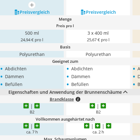
mehr anzeigen
Preis­vergleich
Preis­vergleich
Menge
Preis pro l
500 ml
3 x 400 ml
24,94 € pro l
25,67 € pro l
Basis
Polyurethan
Polyurethan
Geeignet zum
•
•
•
Abdichten
Abdichten
A
•
•
•
Dämmen
Dämmen
•
•
•
Befüllen
Befüllen
B
Eigenschaften und Anwendung der Brunnenschäume
Brandklasse
B2
B2
Vollkommen ausgehärtet nach
ca. 7 h
ca. 2 h
Max. Schaumvolumen