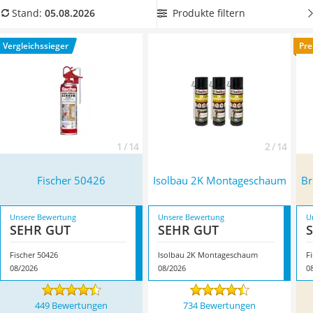
Löschdecke
Brunnenschaum aus unserer Vergleichstabelle, damit der
Produkte filtern
Stand:
05.08.2026
Multimeter
Schaum auch im Winter zuverlässig abdichtet. Für
ein
Winterharte Palmen
ermüdungsfreies und exakt dosiertes Auftragen
empfehlen
Vergleichssieger
Pre
Gasdurchlauferhitzer
wir Ihnen eine
Schaumpistole
. Überzeugt hat uns hier im
Service
August 2026 besonders das Modell
Fischer 50426
*
mit seinen
Eigenschaften.
1 / 14
2 / 14
Fischer 50426
Isolbau 2K Montageschaum
Br
Unsere Bewertung
Unsere Bewertung
U
SEHR GUT
SEHR GUT
Fischer 50426
Isolbau 2K Montageschaum
08/2026
08/2026
0
449 Bewertungen
734 Bewertungen