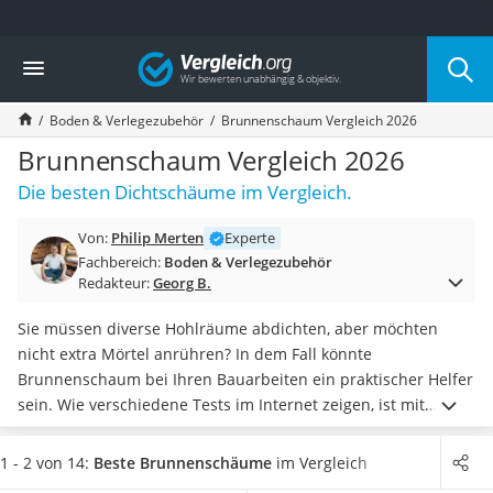
Die beliebtesten Vergleiche nach Kategorie
Vergleich
Baumarkt
Tresor feuerfest
Boden & Verlegezubehör
Brunnenschaum Vergleich 2026
Makita-Akku-Rasenmäher
Kappsäge
Brunnenschaum Vergleich 2026
Smartes Türschloss
Die besten Dichtschäume im Vergleich.
Akku-Rasentrimmer
Feuchtigkeitsmessgerät
Von:
Philip Merten
Experte
Split-Klimaanlage 2 Innengeräte
Fachbereich:
Boden & Verlegezubehör
Pelletofen
Redakteur:
Georg B.
Bohrmaschine
Tiefbrunnenpumpe
Sie müssen diverse Hohlräume abdichten, aber möchten
Fliesenschneider
nicht extra Mörtel anrühren? In dem Fall könnte
Hochdruckreiniger
Brunnenschaum bei Ihren Bauarbeiten ein praktischer Helfer
Doppelschleifer
sein. Wie verschiedene Tests im Internet zeigen, ist mit
Überwachungskamera
Brunnenschaum ein sehr zeitsparendes Arbeiten möglich, da
Benzinrasenmäher mit Elektrostart
dieser
direkt einsatzbereit ist und besonders schnell
1 - 2 von 14:
Beste Brunnenschäume
im Vergleich
Akku-Laubsauger
trocknet.
Wählen Sie jetzt einen frostbeständigen