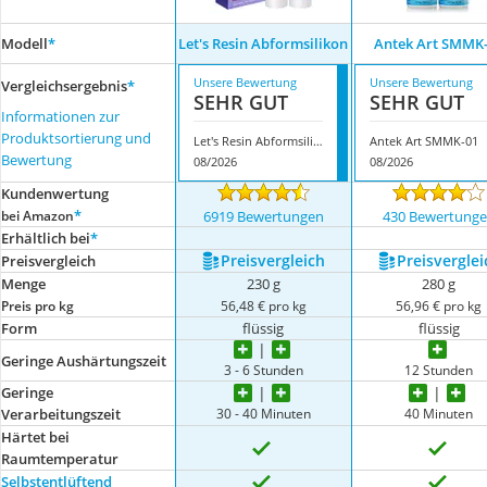
Modell
*
Let's Resin Abformsilikon
Antek Art SMMK
Unsere Bewertung
Unsere Bewertung
Vergleichsergebnis
*
SEHR GUT
SEHR GUT
Informationen zur
Produktsortierung und
Let's Resin Abformsilikon
Antek Art SMMK-01
Bewertung
08/2026
08/2026
Kundenwertung
*
bei Amazon
6919 Bewertungen
430 Bewertung
Erhältlich bei
*
Preis­vergleich
Preis­verglei
Preis­vergleich
Menge
230 g
280 g
Preis pro kg
56,48 € pro kg
56,96 € pro kg
Form
flüssig
flüssig
Geringe Aushärtungszeit
3 - 6 Stunden
12 Stunden
Geringe
30 - 40 Minuten
40 Minuten
Verarbeitungszeit
Härtet bei
Raumtemperatur
Selbstentlüftend