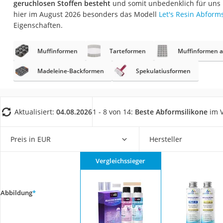
geruchlosen Stoffen besteht
und somit unbedenklich für uns 
Saug-Wisch-Robot
hier im August 2026 besonders das Modell
Let's Resin Abforms
Handstaubsauger
Eigenschaften.
Milchaufschäumer
Muffinformen
Tarteformen
Muffinformen a
Kondenstrockner
Reiskocher
Madeleine-Backformen
Spekulatiusformen
Heißwasserspend
Tierhaarstaubsau
Aktualisiert:
04.08.2026
1 - 8 von 14:
Beste Abformsilikone
im V
Ecovacs-Saugrobo
Nespresso-Maschi
Preis in EUR
Hersteller
Messerschärfer
Vergleichssieger
Service
Abbildung
*