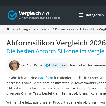
Kategorien
Die beliebtesten V
Haushalt
Tests & Vergleiche
Haushalt
Kücheninventar
Abformsilikon Verg
Wassersprudler
Abformsilikon Vergleich 2026
Zentralstaubsauge
Brotbackautomat
Die besten Abform-Silikone im Verglei
Wischroboter
Wäschespinne
schreibt über:
Kücheninven
Von:
Anja Krause
Redakteurin
Industriestaubsau
So ähnlich wie eine
Backform
funktioniert auch eine Form, wel
Spülmaschinentab
hergestellt wird. Mit einem bestimmten Mischverhältnis könne
Akku-Staubsauger
Silikonform produzieren, um beispielsweise kleine Dekorations
diversen Online-Tests
besteht ein Set mit Abformsilikon imme
Eierkocher
AEG-Waschmaschi
Wählen Sie jetzt aus unserer Produkttabelle ein Abformsilikon