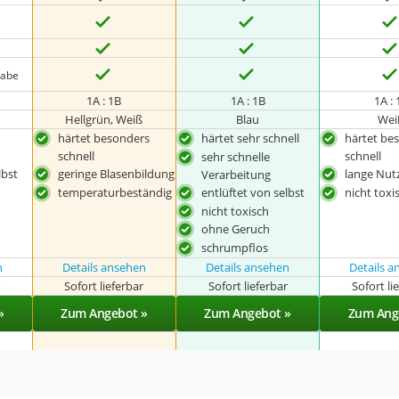
gabe
1A : 1B
1A : 1B
1A : 
Hellgrün, Weiß
Blau
Wei
härtet besonders
härtet sehr schnell
härtet be
schnell
schnell
sehr schnelle
lbst
geringe Blasenbildung
lange Nut
Verarbeitung
temperaturbeständig
entlüftet von selbst
nicht toxi
nicht toxisch
ohne Geruch
schrumpflos
n
Details ansehen
Details ansehen
Details 
r
Sofort lieferbar
Sofort lieferbar
Sofort li
»
Zum Angebot »
Zum Angebot »
Zum Ang