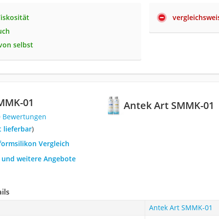
iskosität
vergleichswe
uch
von selbst
SMMK-01
Antek Art SMMK-01
0 Bewertungen
t lieferbar
)
formsilikon Vergleich
h und weitere Angebote
ils
Antek Art SMMK-01