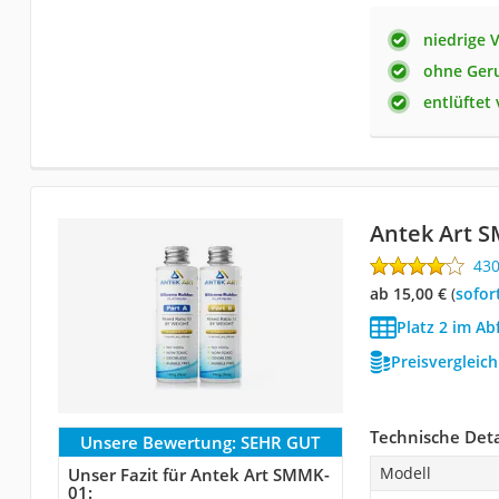
niedrige V
ohne Ger
entlüftet 
Antek Art 
43
ab 15,00 €
(
Sofor
Platz 2 im Ab
Preisvergleic
Technische Deta
Unsere Bewertung:
SEHR GUT
Modell
Unser Fazit für Antek Art SMMK-
01: