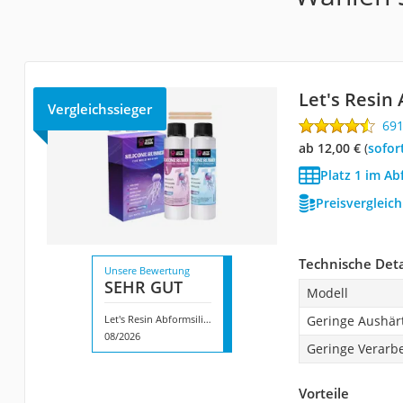
Let's Resin
Vergleichssieger
69
ab 12,00 €
(
Sofor
Platz 1 im Ab
Preisvergleic
Technische Deta
Unsere Bewertung
SEHR GUT
Modell
Let's Resin Abformsilikon
Geringe Aushär
08/2026
Geringe Verarbe
Vorteile