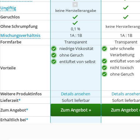
Ungiftig
keine Herstellerangabe
Geruchlos
Ohne Schrumpfung
keine Herstelleran
0,1 %
Mischungsverhältnis
1A : 1B
1A : 1B
Formfarbe
Transparent
Transparent
niedrige Viskosität
sehr schnelle
Verarbeitung
ohne Geruch
entlüftet von se
entlüftet von selbst
nicht toxisch
Vorteile
ohne Geruch
Weitere Produktinfos
Details ansehen
Details ansehe
Lieferzeit
*
Sofort lieferbar
Sofort lieferba
Zum Angebot »
Zum Angebot 
Zum Angebot
*
Erhältlich bei
*