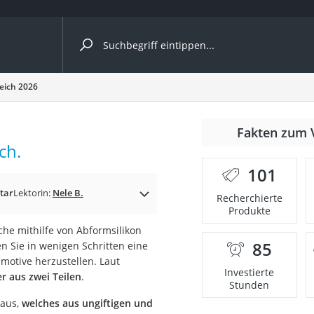
ergleiche nach Kategorie
leich 2026
r
Fakten zum 
ch.
101
tar
Lektorin:
Nele B.
Recherchierte
Produkte
ger
che mithilfe von Abformsilikon
s
85
n Sie in wenigen Schritten eine
motive herzustellen. Laut
Investierte
r aus zwei Teilen
.
Stunden
ne
 aus,
welches aus ungiftigen und