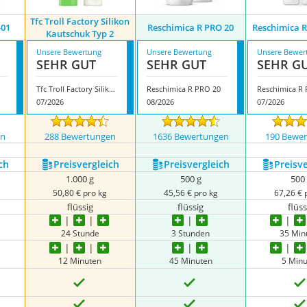
Tfc Troll Factory Silikon
-01
Reschimica R PRO 20
Reschimica 
Kautschuk Typ 2
Unsere Bewertung
Unsere Bewertung
Unsere Bewer
SEHR GUT
SEHR GUT
SEHR G
Tfc Troll Factory Silikon Kautschuk Typ 2
Reschimica R PRO 20
07/2026
08/2026
07/2026
en
288 Bewertungen
1636 Bewertungen
190 Bewe
ch
Preis­vergleich
Preis­vergleich
Preis­v
1.000 g
500 g
500
50,80 € pro kg
45,56 € pro kg
67,26 € 
flüssig
flüssig
flüss
24 Stunde
3 Stunden
35 Min
12 Minuten
45 Minuten
5 Min