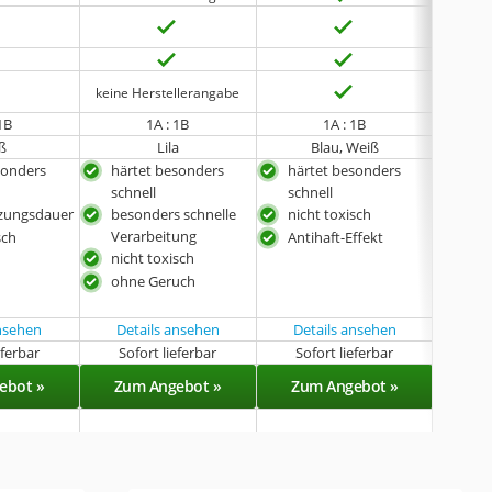
keine 
keine 
keine Herstellerangabe
1B
1A : 1B
1A : 1B
ß
Lila
Blau, Weiß
sonders
härtet besonders
härtet besonders
här
schnell
schnell
schn
zungsdauer
besonders schnelle
nicht toxisch
bes
Verarbeitung
Ver
sch
Antihaft-Effekt
nicht toxisch
sch
ohne Geruch
ansehen
Details ansehen
Details ansehen
Det
eferbar
Sofort lieferbar
Sofort lieferbar
Sof
ebot »
Zum Angebot »
Zum Angebot »
Zu