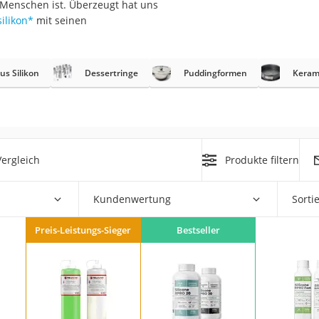
Menschen ist. Überzeugt hat uns
er
ilikon
*
mit seinen
us Silikon
Dessertringe
Puddingformen
Keram
er
ger
ergleich
Produkte filtern
ter
ne
Kundenwertung
Sorti
Preis-Leistungs-Sieger
Bestseller