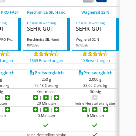
R PRO FAST
Reschimica SIL Hand
Wagnersil 32 N
Wag
tung
Unsere Bewertung
Unsere Bewertung
Unsere
UT
SEHR GUT
SEHR GUT
SEH
Reschimica R PRO FAST
Reschimica SIL Hand
Wagnersil 32 N
Wagner
08/2026
07/2026
08/202
rtungen
1369 Bewertungen
40 Bewertungen
1467
ergleich
Preis­vergleich
Preis­vergleich
P
 g
250 g
2.000 g
pro kg
79,48 € pro kg
38,05 € pro kg
35
ig
Knetmasse
flüssig
uten
20 Minuten
keine Herstellerangabe
uten
5 Minuten
6 Minuten
keine Herstellerangabe
keine 