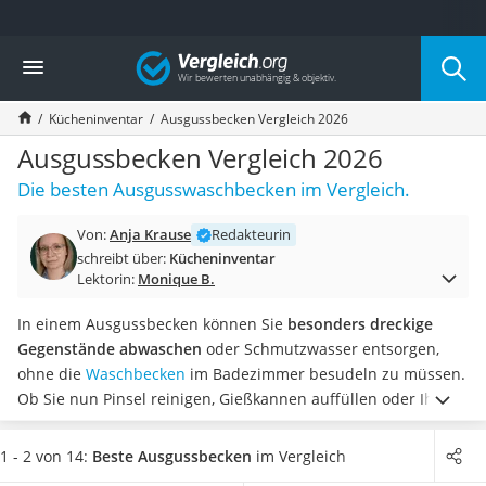
Die beliebtesten Vergleiche nach Kategorie
Vergleich
Haushalt
Wassersprudler
Kücheninventar
Ausgussbecken Vergleich 2026
Zentralstaubsauger
Brotbackautomat
Ausgussbecken Vergleich 2026
Wischroboter
Die besten Ausgusswaschbecken im Vergleich.
Wäschespinne
Industriestaubsauger
Von:
Anja Krause
Redakteurin
Spülmaschinentabs
schreibt über:
Kücheninventar
Akku-Staubsauger
Lektorin:
Monique B.
Eierkocher
AEG-Waschmaschine
In einem Ausgussbecken können Sie
besonders dreckige
Saug-Wisch-Roboter
Gegenstände abwaschen
oder Schmutzwasser entsorgen,
Handstaubsauger
ohne die
Waschbecken
im Badezimmer besudeln zu müssen.
Milchaufschäumer
Ob Sie nun Pinsel reinigen, Gießkannen auffüllen oder Ihren
Kondenstrockner
Dackel nach einem Spaziergang im Matsch abbrausen
Reiskocher
möchten: Zahlreiche Tests im Internet zeigen, dass die
1 - 2 von 14:
Beste Ausgussbecken
im Vergleich
Heißwasserspender
Verwendungszwecke von Ausgussbecken
äußerst vielseitig