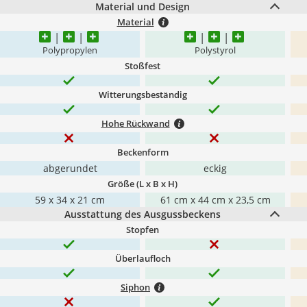
Material und Design
Material
Polypropylen
Polystyrol
Stoßfest
Witterungsbeständig
Hohe Rückwand
Beckenform
abgerundet
eckig
Größe (L x B x H)
59 x 34 x 21 cm
61 cm x 44 cm x 23,5 cm
Ausstattung des Ausgussbeckens
Stopfen
Überlaufloch
Siphon