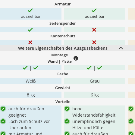
Armatur
ausziehbar
ausziehbar
Seifenspender
Kantenschutz
Weitere Eigenschaften des Ausgussbeckens
Montage
Wand | Platte
Farbe
Weiß
Grau
Gewicht
8 kg
6 kg
Vorteile
auch für draußen
hohe
geeignet
Widerstandsfähigkeit
Loch zum Schutz vor
unempfindlich gegen
Überlaufen
Hitze und Kälte
mit Armatur und
auch für draußen