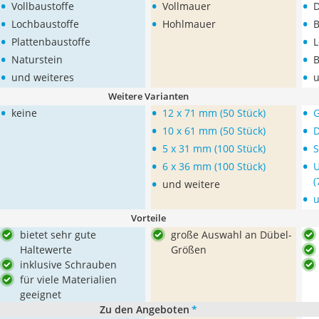
•
•
•
Vollbaustoffe
Vollmauer
D
•
•
•
Lochbaustoffe
Hohlmauer
B
•
•
Plattenbaustoffe
L
•
•
Naturstein
•
•
und weiteres
u
Weitere Varianten
•
•
•
keine
12 x 71 mm (50 Stück)
G
•
•
10 x 61 mm (50 Stück)
D
•
•
5 x 31 mm (100 Stück)
S
•
•
6 x 36 mm (100 Stück)
U
•
(
und weitere
•
Vorteile
bietet sehr gute
große Auswahl an Dübel-
Haltewerte
Größen
inklusive Schrauben
für viele Materialien
geeignet
Zu den Angeboten
*