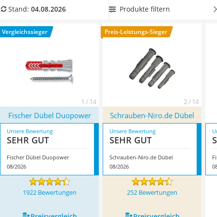
Löschdecke
stets ausgestattet sind und je nach Gegenstand die richtige
Produkte filtern
Stand:
04.08.2026
Multimeter
Dübel-Größe verwenden können. Überzeugt hat uns hier im
Winterharte Palmen
August 2026 besonders das Modell
Fischer Dübel Duopower
*
Vergleichssieger
Preis-Leistungs-Sieger
Gasdurchlauferhitzer
mit seinen Eigenschaften.
Service
1 / 14
2 / 14
Fischer Dübel Duopower
Schrauben-Niro.de Dübel
Unsere Bewertung
Unsere Bewertung
U
SEHR GUT
SEHR GUT
Fischer Dübel Duopower
Schrauben-Niro.de Dübel
F
08/2026
08/2026
0
1922 Bewertungen
252 Bewertungen
Preis­vergleich
Preis­vergleich