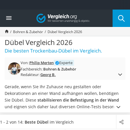
Die beliebtesten Vergleiche nach Kategorie
Vergleich
Baumarkt
Tresor feuerfest
Bohren & Zubehör
Dübel Vergleich 2026
Makita-Akku-Rasenmäher
Kappsäge
Dübel Vergleich 2026
Smartes Türschloss
Die besten Trockenbau-Dübel im Vergleich.
Akku-Rasentrimmer
Feuchtigkeitsmessgerät
Von:
Philip Merten
Experte
Split-Klimaanlage 2 Innengeräte
Fachbereich:
Bohren & Zubehör
Pelletofen
Redakteur:
Georg B.
Bohrmaschine
Tiefbrunnenpumpe
Gerade, wenn Sie Ihr Zuhause neu gestalten oder
Fliesenschneider
Dekorationen an einer Wand aufhängen wollen, benötigen
Hochdruckreiniger
Sie Dübel. Diese
stabilisieren die Befestigung in der Wand
Doppelschleifer
und eignen sich daher laut diversen Online-Tests besonders
Überwachungskamera
gut für schwerere Gegenstände wie beispielsweise einen
Benzinrasenmäher mit Elektrostart
Garderobenspiegel.
Wählen Sie jetzt aus unserer
1 - 2 von 14:
Beste Dübel
im Vergleich
Akku-Laubsauger
Vergleichstabelle
Dübel in verschiedenen Größen
, damit Sie