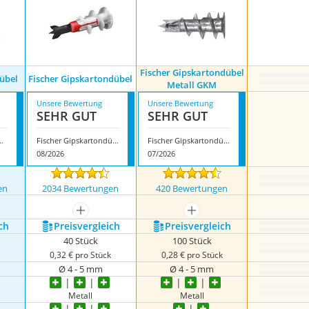
Fischer Gipskartondübel
übel
Fischer Gipskartondübel
Metall GKM
Unsere Bewertung
Unsere Bewertung
SEHR GUT
SEHR GUT
Rigipsdübel
Fischer Gipskartondübel
Fischer Gipskartondübel Metall GKM
08/2026
07/2026
en
2034 Bewertungen
420 Bewertungen
mehr anzeigen
mehr anzeigen
ch
Preis­vergleich
Preis­vergleich
40 Stück
100 Stück
k
0,32 € pro Stück
0,28 € pro Stück
Ø 4 - 5 mm
Ø 4 - 5 mm
Metall
Metall