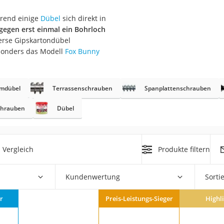
hrend einige
Dübel
sich direkt in
r
gegen erst einmal ein Bohrloch
verse Gipskartondübel
esonders das Modell
Fox Bunny
mera
mit Elektrostart
mdübel
Terrassenschrauben
Spanplattenschrauben
chrauben
Dübel
en
 Vergleich
Produkte filtern
zer
Kundenwertung
Sorti
r
Preis-Leistungs-Sieger
Highl