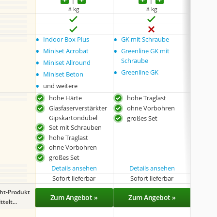
8 kg
8 kg
keine 
•
•
•
Indoor Box Plus
GK mit Schraube
30 Stü
•
•
•
Miniset Acrobat
Greenline GK mit
30 St
•
Schraube
Miniset Allround
•
•
Greenline GK
Miniset Beton
•
und weitere
hohe Härte
hohe Traglast
gro
Glasfaserverstärkter
ohne Vorbohren
viel
Gipskartondübel
großes Set
inkl
Set mit Schrauben
hohe Traglast
ohne Vorbohren
großes Set
Details ansehen
Details ansehen
Det
Sofort lieferbar
Sofort lieferbar
Sof
ght-Produkt
Zum Angebot »
Zum Angebot »
Zu
telt...