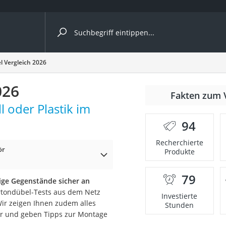
ergleiche nach Kategorie
l Vergleich 2026
026
nmäher
Fakten zum 
 oder Plastik im
s
94
er
Recherchierte
ör
Produkte
gerät
2 Innengeräte
79
ige Gegenstände sicher an
artondübel-Tests aus dem Netz
Investierte
Wir zeigen Ihnen zudem alles
Stunden
r und geben Tipps zur Montage
e