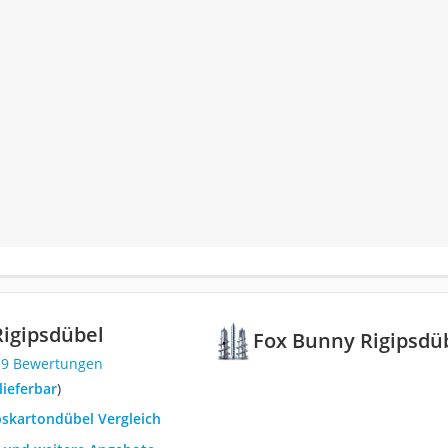
igipsdübel
Fox Bunny Rigipsdü
39 Bewertungen
 lieferbar
)
pskartondübel Vergleich