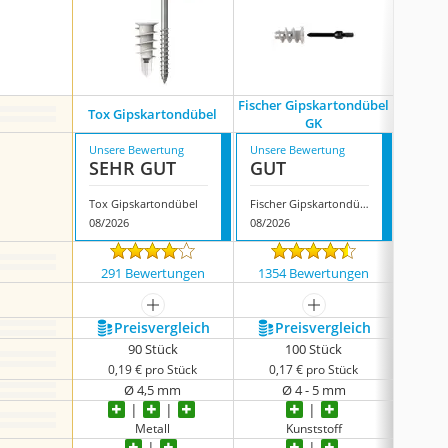
Fischer Gipskartondübel
Tox Gipskartondübel
GK
Gip
Unsere Bewertung
Unsere Bewertung
Unsere
SEHR GUT
GUT
GUT
Tox Gipskartondübel
Fischer Gipskartondübel GK
08/2026
08/2026
08/202
291 Bewertungen
1354 Bewertungen
854
mehr anzeigen
mehr anzeigen
Preis­vergleich
Preis­vergleich
P
90 Stück
100 Stück
0,19 € pro Stück
0,17 € pro Stück
0,1
Ø 4,5 mm
Ø 4 - 5 mm
Metall
Kunststoff