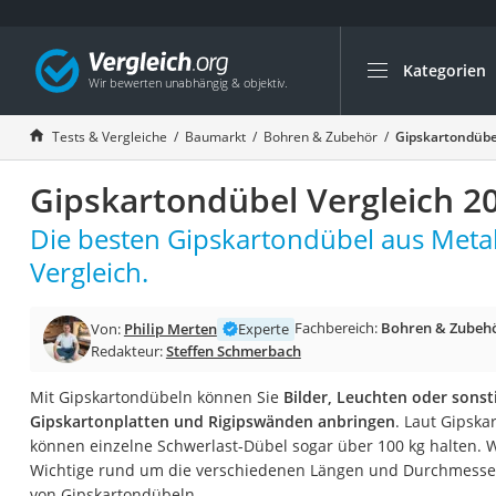
Kategorien
Die beliebtesten V
Baumarkt
Tests & Vergleiche
Baumarkt
Bohren & Zubehör
Gipskartondübe
Tresor feuerfest
Gipskartondübel Vergleich 2
Makita-Akku-Rase
Kappsäge
Die besten Gipskartondübel aus Metall
Smartes Türschlos
Vergleich.
Akku-Rasentrimm
Fachbereich:
Bohren & Zubeh
Von:
Philip Merten
Experte
Feuchtigkeitsmess
Redakteur:
Steffen Schmerbach
Split-Klimaanlage 
Mit Gipskartondübeln können Sie
Bilder, Leuchten oder sonst
Pelletofen
Gipskartonplatten und Rigipswänden anbringen
. Laut Gipsk
Bohrmaschine
können einzelne Schwerlast-Dübel sogar über 100 kg halten. 
Wichtige rund um die verschiedenen Längen und Durchmesse
Tiefbrunnenpump
von Gipskartondübeln.