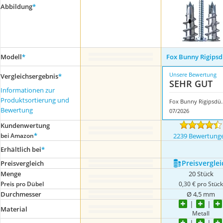
Abbildung
*
Modell
*
Fox Bunny Rigipsd
Unsere Bewertung
Vergleichsergebnis
*
SEHR GUT
Informationen zur
Produktsortierung und
Fox Bunny 
Bewertung
07/2026
Kundenwertung
*
bei Amazon
2239 Bewertung
Erhältlich bei
*
Preis­verglei
Preis­vergleich
Menge
20 Stück
Preis pro Dübel
0,30 € pro Stüc
Durchmesser
Ø 4,5 mm
Material
Metall