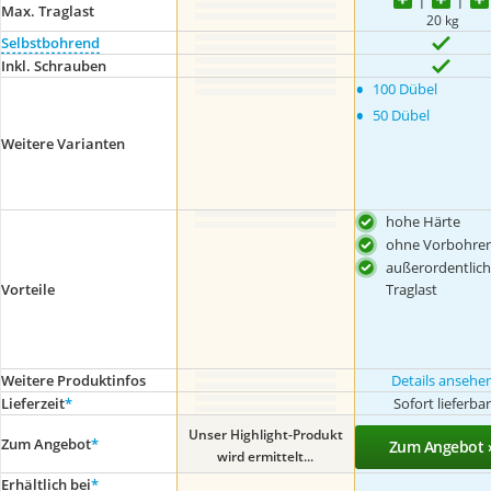
Max. Traglast
20 kg
Selbstbohrend
Inkl. Schrauben
•
100 Dübel
•
50 Dübel
Weitere Varianten
hohe Härte
ohne Vorbohre
außerordentlic
Traglast
Vorteile
Weitere Produktinfos
Details ansehe
Lieferzeit
*
Sofort lieferba
Unser Highlight-Produkt
Zum Angebot
*
Zum Angebot 
wird ermittelt...
Erhältlich bei
*