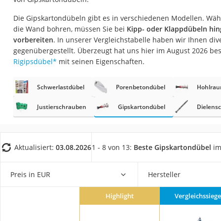
Fliesenschneider
Die Gipskartondübeln gibt es in verschiedenen Modellen. Wä
Hochdruckreinige
die Wand bohren, müssen Sie bei
Kipp- oder Klappdübeln hin
Doppelschleifer
vorbereiten
. In unserer Vergleichstabelle haben wir Ihnen di
gegenübergestellt. Überzeugt hat uns hier im August 2026 b
Überwachungska
Rigipsdübel
*
mit seinen Eigenschaften.
Benzinrasenmäher 
Akku-Laubsauger
Schwerlastdübel
Porenbetondübel
Hohlrau
Löschdecke
Justierschrauben
Gipskartondübel
Dielens
Multimeter
Winterharte Palm
Aktualisiert:
03.08.2026
1 - 8 von 13:
Beste Gipskartondübel
im
Gasdurchlauferhit
Service
Preis in EUR
Hersteller
Highlight
Vergleichssiege