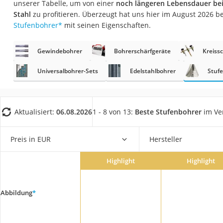
unserer Tabelle, um von einer
noch längeren Lebensdauer bei
Fliesenschneider
Stahl
zu profitieren. Überzeugt hat uns hier im August 2026 
Hochdruckreinige
Stufenbohrer
*
mit seinen Eigenschaften.
Doppelschleifer
Gewindebohrer
Bohrerschärfgeräte
Kreiss
Überwachungska
Benzinrasenmäher 
Universalbohrer-Sets
Edelstahlbohrer
Stuf
Akku-Laubsauger
Löschdecke
Aktualisiert:
06.08.2026
1 - 8 von 13:
Beste Stufenbohrer
im Ve
Multimeter
Winterharte Palm
Preis in EUR
Hersteller
Gasdurchlauferhit
Highlight
Highlight
Service
Abbildung
*