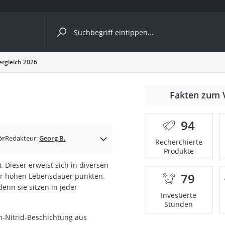
ergleiche nach Kategorie
ergleich 2026
nmäher
Fakten zum 
s
94
er
ör
Redakteur:
Georg B.
Recherchierte
Produkte
gerät
 Dieser erweist sich in diversen
2 Innengeräte
79
ehr hohen Lebensdauer punkten.
nn sie sitzen in jeder
Investierte
Stunden
e
m-Nitrid-Beschichtung aus