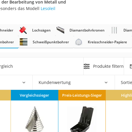
 der Bearbeitung von Metall und
besonders das Modell
Lesoleil
r
chneider
Lochsägen
Diamantbohrkronen
Diam
mera
mit Elektrostart
enbohrer
Schweißpunktbohrer
Kreisschneider-Papiere
rgleich
Produkte filtern
en
Kundenwertung
Sorti
zer
Vergleichssieger
Preis-Leistungs-Sieger
Highl