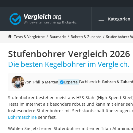
Kategorien
Die beliebtesten V
Baumarkt
Tests & Vergleiche
Baumarkt
Bohren & Zubehör
Stufenbohrer V
Tresor feuerfest
Stufenbohrer Vergleich 2026
Makita-Akku-Rase
Kappsäge
Die besten Kegelbohrer im Vergleich.
Smartes Türschlos
Akku-Rasentrimm
Fachbereich:
Bohren & Zubeh
Von:
Philip Merten
Experte
Feuchtigkeitsmess
Stufenbohrer bestehen meist aus HSS-Stahl (High-Speed-Steel).
Split-Klimaanlage 
Tests im Internet als besonders robust und kann mit einer s
Pelletofen
Insbesondere Stufenbohrer mit Sechskantschaft überzeugen, de
Bohrmaschine
sehr fest.
Bohrmaschine
Tiefbrunnenpump
Wählen Sie jetzt einen Stufenbohrer mit einer Titan-Aluminiu