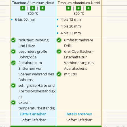
Titanium-Aluminium-Nitrid
Titanium-Aluminium-Nitrid
800 °C
800 °C
•
•
6 bis 60 mm
4 bis 12 mm
•
4 bis 20 mm
•
4 bis 32 mm
reduziert Reibung
umfasst mehrere
und Hitze
Drills
besonders große
drei Oberflächen-
Bohrgröße
Enschäfte zur
Spiralnut zum
Verhinderung des
Entfernen von
Ausrutschens
Spänen während des
mit Etui
Bohrens
sehr große Härte und
Korrosionsbeständigk
eit
extrem
temperaturbeständig
Details ansehen
Details ansehen
Sofort lieferbar
Sofort lieferbar