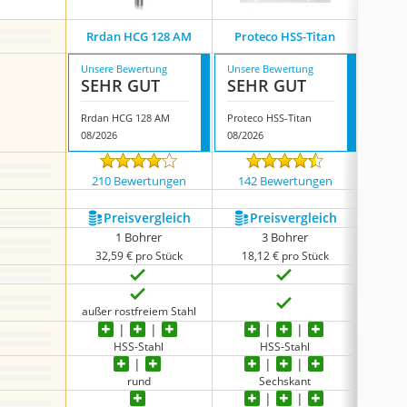
Rrdan HCG 128 AM
Proteco HSS-Titan
Vakk
Unsere Bewertung
Unsere Bewertung
Unsere
SEHR GUT
SEHR GUT
SEH
Rrdan HCG 128 AM
Proteco HSS-Titan
Vakki 
08/2026
08/2026
08/202
210 Bewertungen
142 Bewertungen
5057
Preis­vergleich
Preis­vergleich
P
1 Bohrer
3 Bohrer
32,59 € pro Stück
18,12 € pro Stück
10,
außer rostfreiem Stahl
HSS-Stahl
HSS-Stahl
rund
Sechskant