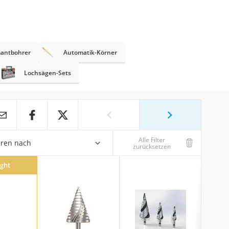
antbohrer
Automatik-Körner
Lochsägen-Sets
Alle Filter
eren nach
zurücksetzen
ight