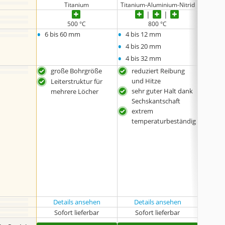
Titanium
Titanium-Aluminium-Nitrid
Titaniu
500 °C
800 °C
•
•
•
6 bis 60 mm
4 bis 12 mm
5 bis
•
4 bis 20 mm
•
4 bis 32 mm
große Bohrgröße
reduziert Reibung
red
und Hitze
und
Leiterstruktur für
sehr guter Halt dank
seh
mehrere Löcher
Sechskantschaft
Kor
extrem
eit
temperaturbeständig
ext
tem
Details ansehen
Details ansehen
Sofort lieferbar
Sofort lieferbar
Sof