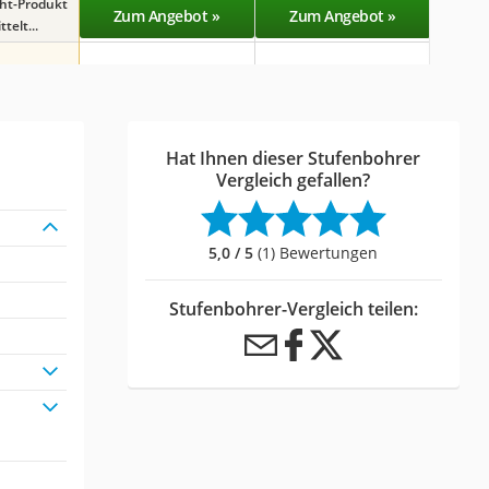
ght-Produkt
Zum Angebot »
Zum Angebot »
Zu
telt...
Hat Ihnen dieser Stufenbohrer
Vergleich gefallen?
5,0 / 5
(1) Bewertungen
Stufenbohrer-Vergleich teilen: