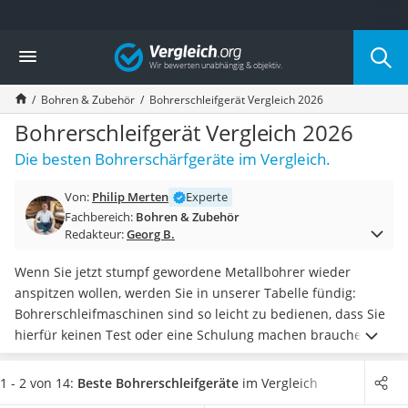
Die beliebtesten Vergleiche nach Kategorie
Vergleich
Baumarkt
Tresor feuerfest
Bohren & Zubehör
Bohrerschleifgerät Vergleich 2026
Makita-Akku-Rasenmäher
Kappsäge
Bohrerschleifgerät Vergleich 2026
Smartes Türschloss
Die besten Bohrerschärfgeräte im Vergleich.
Akku-Rasentrimmer
Feuchtigkeitsmessgerät
Von:
Philip Merten
Experte
Split-Klimaanlage 2 Innengeräte
Fachbereich:
Bohren & Zubehör
Pelletofen
Redakteur:
Georg B.
Bohrmaschine
Tiefbrunnenpumpe
Wenn Sie jetzt stumpf gewordene Metallbohrer wieder
Fliesenschneider
anspitzen wollen, werden Sie in unserer Tabelle fündig:
Hochdruckreiniger
Bohrerschleifmaschinen sind so leicht zu bedienen, dass Sie
Doppelschleifer
hierfür keinen Test oder eine Schulung machen brauchen.
Überwachungskamera
Einige Modelle sind
nicht schwerer als ein Bleistiftanspitzer
Benzinrasenmäher mit Elektrostart
zu bedienen
.
Wer besonders präzise Bohrer braucht, der
1 - 2 von 14:
Beste Bohrerschleifgeräte
im Vergleich
Akku-Laubsauger
sollte jetzt in unserer Tabelle als erstes danach suchen.