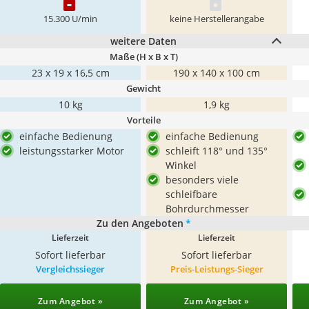
15.300 U/min
keine Herstellerangabe
weitere Daten
Maße (H x B x T)
23 x 19 x 16,5 cm
190 x 140 x 100 cm
Gewicht
10 kg
1,9 kg
Vorteile
einfache Bedienung
einfache Bedienung
leistungsstarker Motor
schleift 118° und 135°
Winkel
besonders viele
schleifbare
Bohrdurchmesser
Zu den Angeboten
*
Lieferzeit
Lieferzeit
Sofort lieferbar
Sofort lieferbar
Vergleichssieger
Preis-Leistungs-Sieger
Zum Angebot »
Zum Angebot »