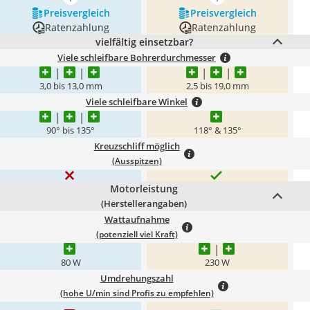
mehr anzeigen
mehr anzeigen
Preis­vergleich
Preis­vergleich
Ratenzahlung
Ratenzahlung
vielfältig einsetzbar?
Viele schleifbare Bohrerdurchmesser
3,0 bis 13,0 mm
2,5 bis 19,0 mm
Viele schleifbare Winkel
90° bis 135°
118° & 135°
Kreuzschliff möglich
(Ausspitzen)
Motorleistung
(Herstellerangaben)
Wattaufnahme
(potenziell viel Kraft)
80 W
230 W
Umdrehungszahl
(hohe U/min sind Profis zu empfehlen)