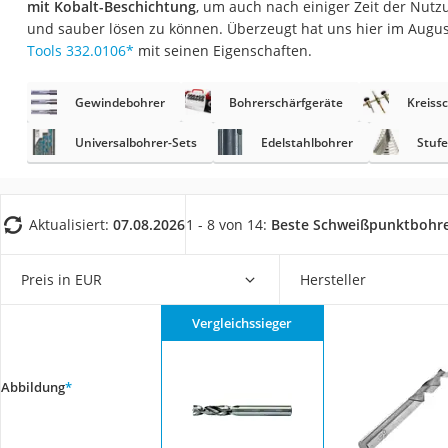
mit Kobalt-Beschichtung
, um auch nach einiger Zeit der Nut
Fliesenschneider
und sauber lösen zu können. Überzeugt hat uns hier im Augu
Hochdruckreinige
Tools 332.0106
*
mit seinen Eigenschaften.
Doppelschleifer
Gewindebohrer
Bohrerschärfgeräte
Kreiss
Überwachungska
Benzinrasenmäher 
Universalbohrer-Sets
Edelstahlbohrer
Stuf
Akku-Laubsauger
Löschdecke
Aktualisiert:
07.08.2026
1 - 8 von 14:
Beste Schweißpunktbohr
Multimeter
Winterharte Palm
Preis in EUR
Hersteller
Gasdurchlauferhit
Vergleichssieger
Service
Abbildung
*