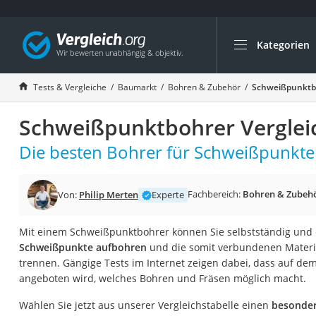
Kategorien
Die beliebtesten V
Baumarkt
Tests & Vergleiche
Baumarkt
Bohren & Zubehör
Schweißpunktbo
Tresor feuerfest
Schweißpunktbohrer Verglei
Makita-Akku-Rase
Kappsäge
Die besten Bohrer für Schweißpunkte 
Smartes Türschlos
Akku-Rasentrimm
Fachbereich:
Bohren & Zubeh
Von:
Philip Merten
Experte
Feuchtigkeitsmess
Mit einem Schweißpunktbohrer können Sie selbstständig und
Split-Klimaanlage 
Schweißpunkte aufbohren
und die somit verbundenen Materi
Pelletofen
trennen. Gängige Tests im Internet zeigen dabei, dass auf de
angeboten wird, welches Bohren und Fräsen möglich macht.
Bohrmaschine
Tiefbrunnenpump
Wählen Sie jetzt aus unserer Vergleichstabelle einen
besonder