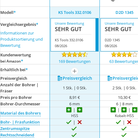
Modell
*
KS Tools 332.0106
D2D 1345
Unsere Bewertung
Unsere Bewertung
Vergleichsergebnis
*
SEHR GUT
SEHR GUT
Informationen zur
Produktsortierung und
KS Tools 332.0106
D2D 1345
Bewertung
08/2026
08/2026
Kundenwertung
*
bei Amazon
169 Bewertungen
63 Bewertunge
Erhältlich bei
*
mehr anzeigen
Preis­vergleich
Preis­verglei
Preis­vergleich
Anzahl der Bohrer |
1 Stk. | 0 Stk.
2 Stk. | 0 Stk.
Fräser
Preis pro Bohrer
8,91 €
10,30 €
Bohrer-Durchmesser
6 mm
6 | 8 mm
Material des Bohrers
HSS
Kobalt-HSS
Bohr- | Fräsfunktion
Zentrumsspitze
Rechtsschneidend