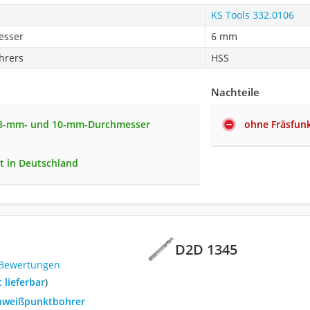
KS Tools 332.0106
esser
6 mm
hrers
HSS
Nachteile
 8-mm- und 10-mm-Durchmesser
ohne Fräsfun
lt in Deutschland
D2D 1345
 Bewertungen
t lieferbar
)
chweißpunktbohrer