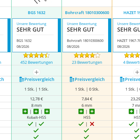
BGS 1632
Bohrcraft 18010300600
HAZET 1
Unsere Bewertung
Unsere Bewertung
Unsere Bewer
SEHR GUT
SEHR GUT
SEHR G
BGS 1632
Bohrcraft 18010300600
HAZET 1967-7
08/2026
08/2026
08/2026
n
452 Bewertungen
23 Bewertungen
4 Bewer
mehr anzeigen
m
ch
Preis­vergleich
Preis­vergleich
Preis­v
1 Stk. | 1 Stk.
1 Stk. | 0 Stk.
1 Stk. | 
12,78 €
7,84 €
23,2
8 mm
6 mm
7 m
Kobalt-HSS
HSS
HS