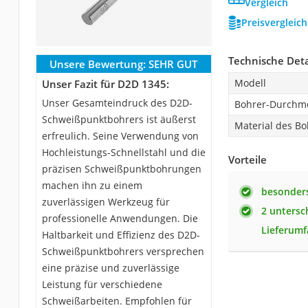
Vergleich
Preisvergleic
Technische Deta
Unsere Bewertung:
SEHR GUT
Modell
Unser Fazit für D2D 1345:
Unser Gesamteindruck des D2D-
Bohrer-Durchm
Schweißpunktbohrers ist äußerst
Material des Bo
erfreulich. Seine Verwendung von
Hochleistungs-Schnellstahl und die
Vorteile
präzisen Schweißpunktbohrungen
machen ihn zu einem
besonders
zuverlässigen Werkzeug für
2 untersc
professionelle Anwendungen. Die
Lieferum
Haltbarkeit und Effizienz des D2D-
Schweißpunktbohrers versprechen
eine präzise und zuverlässige
Leistung für verschiedene
Schweißarbeiten. Empfohlen für