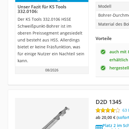
Modell
Unser Fazit für KS Tools
332.0106:
Bohrer-Durchm
Der KS Tools 332.0106 HSSE
Material des Bo
Schweißpunkt-Bohrer ist im
oberen Preissegment angesiedelt
Vorteile
und besteht aus HSS. Allerdings
bietet er keine Fräsfunktion, was
auch mit
für einige Nutzer ein Nachteil sein
erhältlich
kann.
hergestel
08/2026
D2D 1345
63
ab 20,00 €
(
Sofor
Platz 2 im S