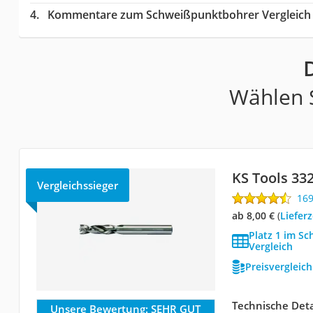
Kommentare zum Schweißpunktbohrer Vergleich
Wählen S
KS Tools 33
Vergleichssieger
16
ab 8,00 €
(
Lieferz
Platz 1 im S
Vergleich
Preisvergleic
Technische Deta
Unsere Bewertung:
SEHR GUT