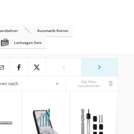
antbohrer
Automatik-Körner
Lochsägen-Sets
Alle Filter
eren nach
zurücksetzen