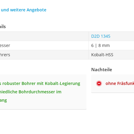
h und weitere Angebote
ils
D2D 1345
esser
6 | 8 mm
hrers
Kobalt-HSS
Nachteile
 robuster Bohrer mit Kobalt-Legierung
ohne Fräsfun
hiedliche Bohrdurchmesser im
fang