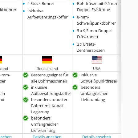
•
•
•
4 Stück Bohrer
Bohrfräser mit 9,5-mm-
8-mm
•
ktbohrer
Doppel-Fräskrone
Schwe
inklusive
•
Aufbewahrungskoffer
8-mm-
Schweißpunktbohrer
•
5 x 9,5-mm-Doppel-
Fräskronen
•
2 x Ersatz-
Zentrierspitzen
hland
Deutschland
USA
D
9-mm-
Bestens geeignet für
inklusive
bes
ser
alle Bohrmaschinen
Schweißpunktfräser
für 
inklusive
besonders
auc
 in
Aufbewahrungskoffer
umfangreicher
10-
and
besonders robuster
Lieferumfang
erhä
Bohrer mit Kobalt-
herg
Legierung
Deu
besonders
umfangreicher
Lieferumfang
ansehen
Details ansehen
Details ansehen