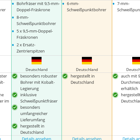
•
•
•
Bohrfräser mit 9,5-mm-
6-mm-
7-mm-
rer
Doppel-Fräskrone
Schweißpunktbohrer
Schweißpun
•
8-mm-
Schweißpunktbohrer
•
5 x 9,5-mm-Doppel-
Fräskronen
•
2 x Ersatz-
Zentrierspitzen
Deutschland
Deutschland
Deutsc
ster
besonders robuster
hergestellt in
auch mit 
lt-
Bohrer mit Kobalt-
Deutschland
Durchmes
Legierung
erhältlich
he
inklusive
hergestellt
er im
Schweißpunktfräser
Deutschl
besonders
umfangreicher
Lieferumfang
hergestellt in
Deutschland
n
Details ansehen
Details ansehen
Details 