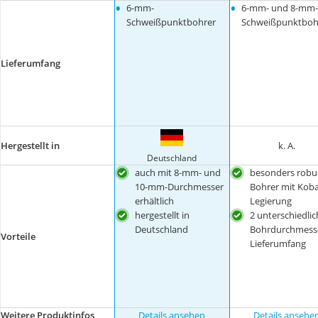
•
•
6-mm-
6-mm- und 8-mm-
Schweißpunktbohrer
Schweißpunktboh
Lieferumfang
Hergestellt in
k. A.
Deutschland
auch mit 8-mm- und
besonders robu
10-mm-Durchmesser
Bohrer mit Koba
erhältlich
Legierung
hergestellt in
2 unterschiedlic
Deutschland
Bohrdurchmess
Vorteile
Lieferumfang
Weitere Produktinfos
Details ansehen
Details ansehe