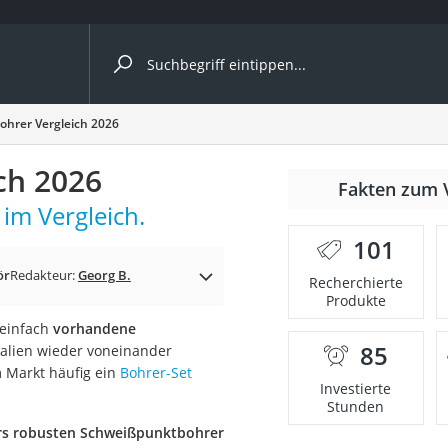
ergleiche nach Kategorie
hrer Vergleich 2026
ch 2026
nmäher
Fakten zum 
im Vergleich.
s
101
er
ör
Redakteur:
Georg B.
Recherchierte
Produkte
gerät
 einfach
vorhandene
2 Innengeräte
85
alien wieder voneinander
m Markt häufig ein
Bohrer-Set
Investierte
Stunden
e
s robusten Schweißpunktbohrer