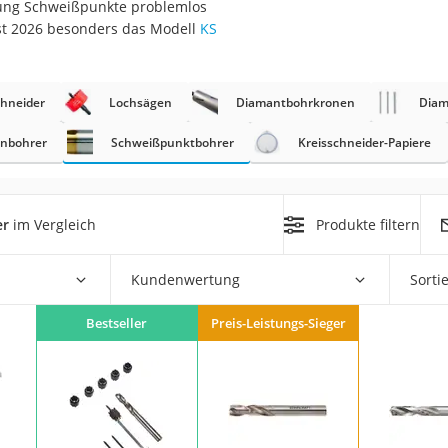
zung Schweißpunkte problemlos
st 2026 besonders das Modell
KS
r
chneider
Lochsägen
Diamantbohrkronen
Diam
mera
mit Elektrostart
enbohrer
Schweißpunktbohrer
Kreisschneider-Papiere
er
im Vergleich
Produkte filtern
en
Kundenwertung
Sorti
zer
Bestseller
Preis-Leistungs-Sieger