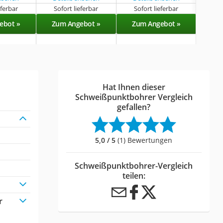
eferbar
Sofort lieferbar
Sofort lieferbar
Sof
ebot »
Zum Angebot »
Zum Angebot »
Zu
Hat Ihnen dieser
Schweißpunktbohrer Vergleich
gefallen?
5,0 / 5
(1) Bewertungen
Schweißpunktbohrer-Vergleich
teilen:
r