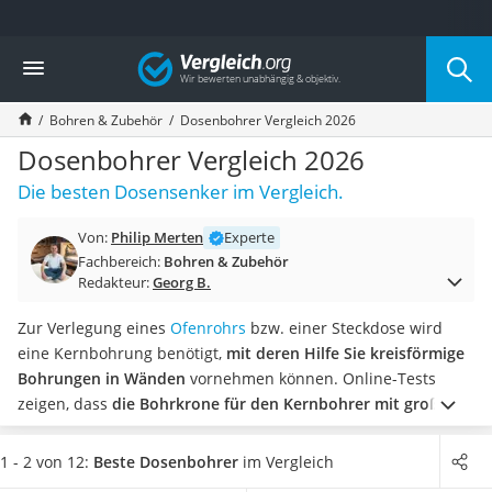
Die beliebtesten Vergleiche nach Kategorie
Vergleich
Baumarkt
Tresor feuerfest
Bohren & Zubehör
Dosenbohrer Vergleich 2026
Makita-Akku-Rasenmäher
Kappsäge
Dosenbohrer Vergleich 2026
Smartes Türschloss
Die besten Dosensenker im Vergleich.
Akku-Rasentrimmer
Feuchtigkeitsmessgerät
Von:
Philip Merten
Experte
Split-Klimaanlage 2 Innengeräte
Fachbereich:
Bohren & Zubehör
Pelletofen
Redakteur:
Georg B.
Bohrmaschine
Tiefbrunnenpumpe
Zur Verlegung eines
Ofenrohrs
bzw. einer Steckdose wird
Fliesenschneider
eine Kernbohrung benötigt,
mit deren Hilfe Sie kreisförmige
Hochdruckreiniger
Bohrungen in Wänden
vornehmen können.
Online-Tests
Doppelschleifer
zeigen, dass
die Bohrkrone für den Kernbohrer mit großer
Überwachungskamera
Sorgfalt gewählt werden muss
, damit die Wand keine
Benzinrasenmäher mit Elektrostart
bleibenden Schäden aufgrund wiederholter Bohrungen
1 - 2 von 12:
Beste Dosenbohrer
im Vergleich
Akku-Laubsauger
erleidet. Wählen Sie jetzt in unserer Vergleichstabelle ein