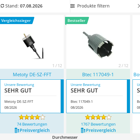
Löschdecke
Produkt
mit dem passenden Durchmesser
für
Produkte filtern
Stand:
07.08.2026
Multimeter
zufriedenstellende Ergebnisse. Überzeugt hat uns hier im
Winterharte Palmen
August 2026 besonders das Modell
Metoty DE-SZ-FFT
*
mit
Vergleichssieger
Bestseller
Gasdurchlauferhitzer
seinen Eigenschaften.
Service
1 / 12
2 / 12
Metoty DE-SZ-FFT
Btec 117049-1
Bo
Unsere Bewertung
Unsere Bewertung
U
SEHR GUT
SEHR GUT
Metoty DE-SZ-FFT
Btec 117049-1
B
08/2026
08/2026
0
74 Bewertungen
1767 Bewertungen
Preis­vergleich
Preis­vergleich
Durchmesser