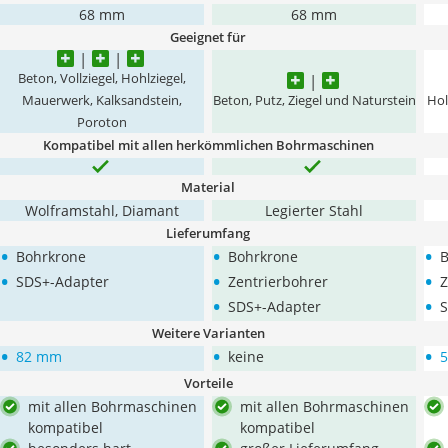
68 mm
68 mm
Geeignet für
Beton, Vollziegel, Hohlziegel,
Mauerwerk, Kalksandstein,
Beton, Putz, Ziegel und Naturstein
Hol
Poroton
Kompatibel mit allen herkömmlichen Bohrmaschinen
Material
Wolframstahl, Diamant
Legierter Stahl
Lieferumfang
•
•
•
Bohrkrone
Bohrkrone
B
•
•
•
SDS+-Adapter
Zentrierbohrer
Z
•
•
SDS+-Adapter
S
Weitere Varianten
•
•
•
82 mm
keine
Vorteile
mit allen Bohrmaschinen
mit allen Bohrmaschinen
kompatibel
kompatibel