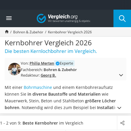
Die beliebtesten Vergleiche nach Kategorie
Vergleich
Baumarkt
Tresor feuerfest
Bohren & Zubehör
Kernbohrer Vergleich 2026
Makita-Akku-Rasenmäher
Kappsäge
Kernbohrer Vergleich 2026
Smartes Türschloss
Die besten Kernlochbohrer im Vergleich.
Akku-Rasentrimmer
Feuchtigkeitsmessgerät
Von:
Philip Merten
Experte
Split-Klimaanlage 2 Innengeräte
Fachbereich:
Bohren & Zubehör
Pelletofen
Redakteur:
Georg B.
Bohrmaschine
Tiefbrunnenpumpe
Mit einer
Bohrmaschine
und einem Kernbohreraufsatz
Fliesenschneider
können Sie
in diverse Baustoffe und Materialien
wie
Hochdruckreiniger
Mauerwerk, Stein, Beton und Stahlbeton
größere Löcher
Doppelschleifer
bohren
. Notwendig wird dies zum Beispiel bei
Installationen
Überwachungskamera
von Steckdosen
oder dem
Anbringen einer
Benzinrasenmäher mit Elektrostart
Dunstabzugshaube
.
Tests im Internet berichten, dass
neben
1 - 2 von 9:
Beste Kernbohrer
im Vergleich
Akku-Laubsauger
dem Bohrdurchmesser auch die Schnitttiefe passen muss
,