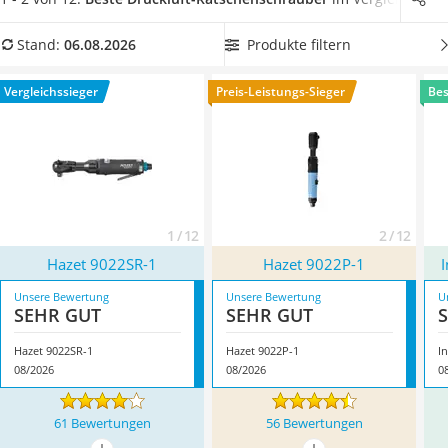
Löschdecke
Luftverbrauch. Sie finden einen
Druckluft-
Multimeter
Ratschenschrauber mit weniger als 100 l/min
auch in
Produkte filtern
Stand:
06.08.2026
Winterharte Palmen
unserer Vergleichstabelle. Das schaffen
auch kleinere
Gasdurchlauferhitzer
Kompressoren problemlos
. Überzeugt hat uns hier im
Vergleichssieger
Preis-Leistungs-Sieger
Bes
Service
August 2026 besonders das Modell
Hazet 9022SR-1
*
mit
seinen Eigenschaften.
1 / 12
2 / 12
Hazet 9022SR-1
Hazet 9022P-1
I
Unsere Bewertung
Unsere Bewertung
U
SEHR GUT
SEHR GUT
Hazet 9022SR-1
Hazet 9022P-1
I
08/2026
08/2026
0
61 Bewertungen
56 Bewertungen