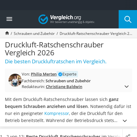
Die beliebtesten Vergleiche nach Kategorie
Vergleich
Baumarkt
Tresor feuerfest
Schrauben und Zubehör
Druckluft-Ratschenschrauber Vergleich 2026
Makita-Akku-Rasenmäher
Kappsäge
Druckluft-Ratschenschrauber
Smartes Türschloss
Vergleich 2026
Akku-Rasentrimmer
Die besten Druckluftratschen im Vergleich.
Feuchtigkeitsmessgerät
Split-Klimaanlage 2 Innengeräte
Von:
Philip Merten
Experte
Pelletofen
Fachbereich:
Schrauben und Zubehör
Bohrmaschine
Redakteurin:
Christiane Baldwin
Tiefbrunnenpumpe
Fliesenschneider
Mit dem Druckluft-Ratschenschrauber lassen sich
ganz
Hochdruckreiniger
bequem Schrauben anziehen und lösen
. Notwendig dafür ist
Doppelschleifer
nur ein geeigneter
Kompressor
, der die Druckluft für den
Überwachungskamera
Betrieb bereitstellt.
Während der Betriebsdruck stets
Benzinrasenmäher mit Elektrostart
vergleichbar hoch ist, zeigen sich den meisten Druckluft-
Akku-Laubsauger
Ratschenschrauber-Tests große Unterschiede beim
1 - 2 von 12:
Beste Druckluft-Ratschenschrauber
im Vergleich