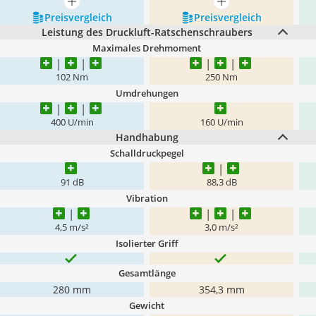
mehr anzeigen
mehr anzeigen
Preis­vergleich
Preis­vergleich
Leistung des Druckluft-Ratschenschraubers
Maximales Drehmoment
102 Nm
250 Nm
Umdrehungen
400 U/min
160 U/min
Handhabung
Schalldruckpegel
91 dB
88,3 dB
Vibration
4,5 m/s²
3,0 m/s²
Isolierter Griff
Gesamtlänge
280 mm
354,3 mm
Gewicht