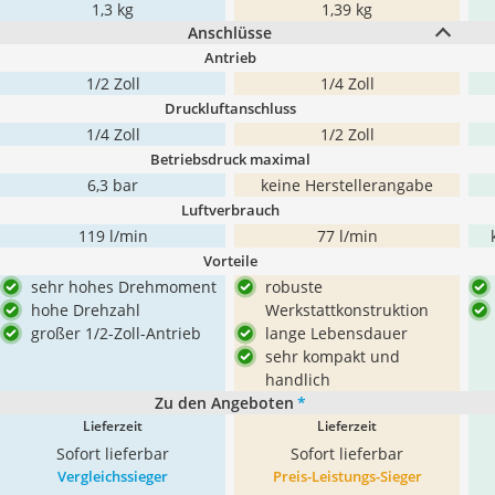
1,3 kg
1,39 kg
Anschlüsse
Antrieb
1/2 Zoll
1/4 Zoll
Druckluftanschluss
1/4 Zoll
1/2 Zoll
Betriebsdruck maximal
6,3 bar
keine Herstellerangabe
Luftverbrauch
119 l/min
77 l/min
Vorteile
sehr hohes Drehmoment
robuste
hohe Drehzahl
Werkstattkonstruktion
großer 1/2-Zoll-Antrieb
lange Lebensdauer
sehr kompakt und
handlich
Zu den Angeboten
*
Lieferzeit
Lieferzeit
Sofort lieferbar
Sofort lieferbar
Vergleichssieger
Preis-Leistungs-Sieger