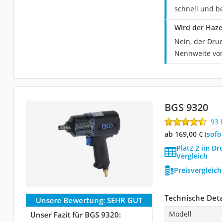
schnell und b
Wird der Haze
Nein, der Dru
Nennweite von
BGS 9320
93
ab 169,00 €
(
Sof
Platz 2 im Dr
Vergleich
Preisvergleic
Technische Deta
Unsere Bewertung:
SEHR GUT
Modell
Unser Fazit für BGS 9320: