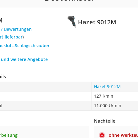
M
Hazet 9012M
37 Bewertungen
ort lieferbar
)
uckluft-Schlagschrauber
h und weitere Angebote
ils
Hazet 9012M
127 l/min
hl
11.000 U/min
Nachteile
rbeitung
ohne Werkzeu