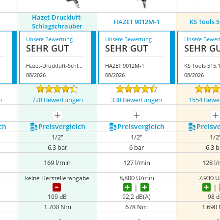
Hazet-Druckluft-
HAZET 9012M-1
KS Tools 
Schlagschrauber
Unsere Bewertung
Unsere Bewertung
Unsere Bewer
SEHR GUT
SEHR GUT
SEHR G
Hazet-Druckluft-Schlagschrauber
HAZET 9012M-1
KS Tools 515.
08/2026
08/2026
08/2026
n
728 Bewertungen
338 Bewertungen
1554 Bewe
nzeigen
mehr anzeigen
mehr anzeigen
m
ch
Preis­vergleich
Preis­vergleich
Preis­v
1/2"
1/2"
1/2
6,3 bar
6 bar
6,3 
169 l/min
127 l/min
128 l
8,800 U/min
7.930 
keine Herstellerangabe
109 dB
92,2 dB(A)
98 
1.700 Nm
678 Nm
1.690