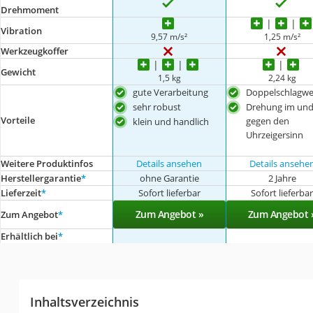
Drehmoment
Vibration
9,57 m/s²
1,25 m/s²
Werkzeugkoffer
Gewicht
1,5 kg
2,24 kg
gute Verarbeitung
Doppelschlagwe
sehr robust
Drehung im un
Vorteile
gegen den
klein und handlich
Uhrzeigersinn
Weitere Produktinfos
Details ansehen
Details ansehe
Herstellergarantie
*
ohne Garantie
2 Jahre
Lieferzeit
*
Sofort lieferbar
Sofort lieferba
Zum Angebot »
Zum Angebot 
Zum Angebot
*
Erhältlich bei
*
Inhaltsverzeichnis