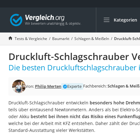
Kategorien
Die beliebtesten V
Baumarkt
Tests & Vergleiche
Baumarkt
Schlagen & Meißeln
Druckluft-Sch
Tresor feuerfest
Druckluft-Schlagschrauber V
Makita-Akku-Rase
Kappsäge
Die besten Druckluftschlagschrauber i
Smartes Türschlos
Akku-Rasentrimm
Fachbereich:
Schlagen & Meiß
Von:
Philip Merten
Experte
Feuchtigkeitsmess
Druckluft-Schlagschrauber entwickeln
besonders hohe Dreh
Split-Klimaanlage 
teils über eintausend Newtonmetern. Anders als bei Elektro-
Pelletofen
oder Akku
besteht bei ihnen nicht das Risiko eines Funkenflu
welche bei der Arbeit mit KFZ entstehen. Daher zählt der Druc
Bohrmaschine
Standard-Ausstattung vieler Werkstätten.
Tiefbrunnenpump