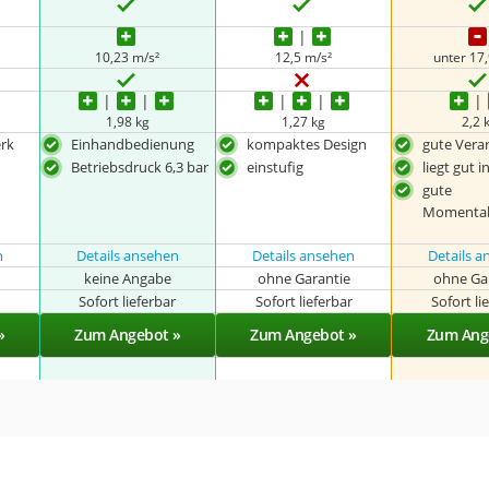
10,23 m/s²
12,5 m/s²
unter 17,
1,98 kg
1,27 kg
2,2 
rk
Einhandbedienung
kompaktes Design
gute Vera
d
Betriebsdruck 6,3 bar
einstufig
liegt gut 
gute
Momentab
n
Details ansehen
Details ansehen
Details 
keine Angabe
ohne Garantie
ohne Ga
r
Sofort lieferbar
Sofort lieferbar
Sofort li
»
Zum Angebot »
Zum Angebot »
Zum Ang