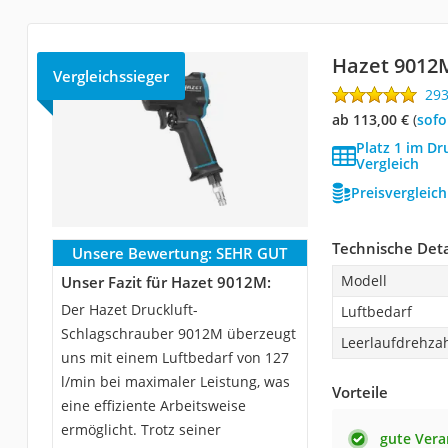
Hazet 9012
Vergleichssieger
29
ab 113,00 €
(
Sof
Platz 1 im Dr
Vergleich
Preisvergleic
Technische Deta
Unsere Bewertung:
SEHR GUT
Modell
Unser Fazit für Hazet 9012M:
Der Hazet Druckluft-
Luftbedarf
Schlagschrauber 9012M überzeugt
Leerlaufdrehza
uns mit einem Luftbedarf von 127
l/min bei maximaler Leistung, was
Vorteile
eine effiziente Arbeitsweise
ermöglicht. Trotz seiner
gute Vera