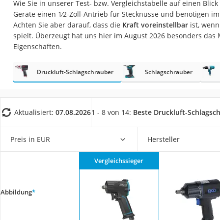
Wie Sie in unserer Test- bzw. Vergleichstabelle auf einen Blic
Fliesenschneider
Geräte einen 1⁄2-Zoll-Antrieb für Stecknüsse und benötigen im 
Hochdruckreinige
Achten Sie aber darauf, dass die
Kraft voreinstellbar
ist, wenn
spielt. Überzeugt hat uns hier im August 2026 besonders das
Doppelschleifer
Eigenschaften.
Überwachungska
Benzinrasenmäher 
Druckluft-Schlagschrauber
Schlagschrauber
Akku-Laubsauger
Löschdecke
Aktualisiert:
07.08.2026
1 - 8 von 14:
Beste Druckluft-Schlagsc
Multimeter
Winterharte Palm
Preis in EUR
Hersteller
Gasdurchlauferhit
Vergleichssieger
Service
Abbildung
*