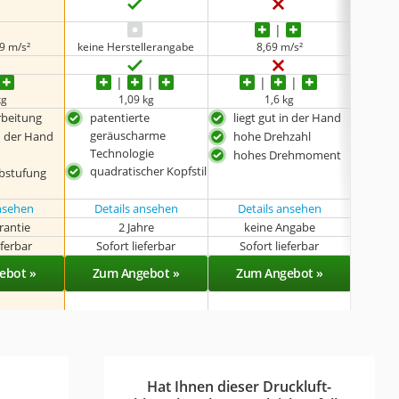
keine 
9 m/s²
keine Herstellerangabe
8,69 m/s²
keine 
kg
‎1,09 kg
1,6 kg
keine 
rbeitung
patentierte
liegt gut in der Hand
inkl.
geräuscharme
Sch
in der Hand
hohe Drehzahl
Technologie
viel
hohes Drehmoment
quadratischer Kopfstil
Ein
stufung
hoh
ansehen
Details ansehen
Details ansehen
rantie
2 Jahre
keine Angabe
eferbar
Sofort lieferbar
Sofort lieferbar
Sof
ebot »
Zum Angebot »
Zum Angebot »
Zu
Hat Ihnen dieser Druckluft-