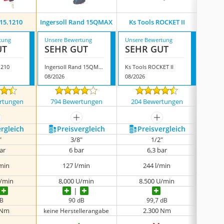
515.1210
Ingersoll Rand 15QMAX
Ks Tools ROCKET II
Gü
tung
Unsere Bewertung
Unsere Bewertung
Unsere
UT
SEHR GUT
SEHR GUT
GUT
1210
Ingersoll Rand 15QMAX
Ks Tools ROCKET II
Güde 
08/2026
08/2026
08/202
rtungen
794 Bewertungen
204 Bewertungen
203
ehr anzeigen
mehr anzeigen
mehr anzeigen
ergleich
Preis­vergleich
Preis­vergleich
P
"
3/8"
1/2"
bar
6 bar
6,3 bar
/min
127 l/min
244 l/min
310
U/min
8,000 U/min
8.500 U/min
8
dB
‎90 dB
99,7 dB
keine 
 Nm
2.300 Nm
keine Herstellerangabe