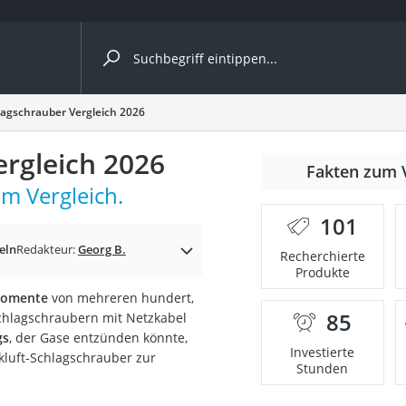
ergleiche nach Kategorie
lagschrauber Vergleich 2026
ergleich 2026
nmäher
Fakten zum 
m Vergleich.
s
101
er
eln
Redakteur:
Georg B.
Recherchierte
Produkte
gerät
momente
von mehreren hundert,
2 Innengeräte
85
Schlagschraubern mit Netzkabel
gs
, der Gase entzünden könnte,
Investierte
kluft-Schlagschrauber zur
Stunden
e