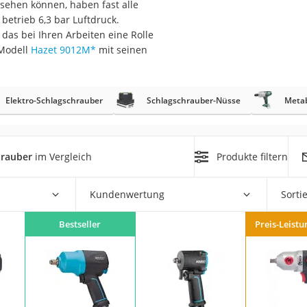
k sehen können, haben fast alle
betrieb 6,3 bar Luftdruck.
r
 das bei Ihren Arbeiten eine Rolle
 Modell
Hazet 9012M
*
mit seinen
mera
mit Elektrostart
Elektro-Schlagschrauber
Schlagschrauber-Nüsse
Metab
hrauber
im Vergleich
Produkte filtern
en
Kundenwertung
Sorti
zer
Bestseller
Preis-Leistu