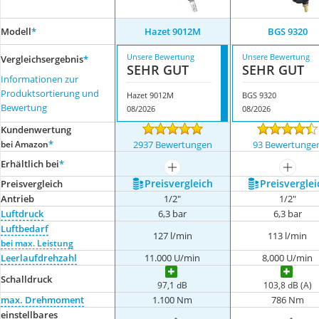
Modell
*
Hazet 9012M
BGS 9320
Unsere Bewertung
Unsere Bewertung
Vergleichsergebnis
*
SEHR GUT
SEHR GUT
Informationen zur
Produktsortierung und
Hazet 9012M
BGS 9320
Bewertung
08/2026
08/2026
Kundenwertung
*
bei Amazon
2937 Bewertungen
93 Bewertunge
Erhältlich bei
*
mehr anzeigen
mehr a
Preis­vergleich
Preis­verglei
Preis­vergleich
Antrieb
1/2"
1/2"
Luftdruck
6,3 bar
6,3 bar
Luftbedarf
127 l/min
113 l/min
bei max. Leistung
Leerlaufdrehzahl
11.000 U/min
8,000 U/min
Schalldruck
97,1 dB
103,8 dB (A)
max. Drehmoment
1.100 Nm
786 Nm
einstellbares