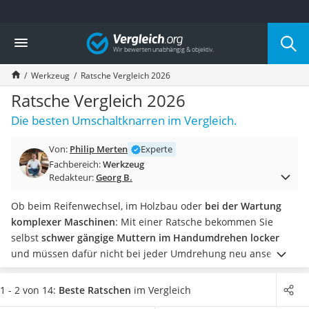
Die beliebtesten Vergleiche nach Kategorie
Vergleich
Baumarkt
Tresor feuerfest
Werkzeug
Ratsche Vergleich 2026
Makita-Akku-Rasenmäher
Kappsäge
Ratsche Vergleich 2026
Smartes Türschloss
Die besten Umschaltknarren im Vergleich.
Akku-Rasentrimmer
Feuchtigkeitsmessgerät
Von:
Philip Merten
Experte
Split-Klimaanlage 2 Innengeräte
Fachbereich:
Werkzeug
Pelletofen
Redakteur:
Georg B.
Bohrmaschine
Tiefbrunnenpumpe
Ob beim Reifenwechsel, im Holzbau oder
bei der Wartung
Fliesenschneider
komplexer Maschinen
: Mit einer Ratsche bekommen Sie
Hochdruckreiniger
selbst
schwer gängige Muttern im Handumdrehen locker
Doppelschleifer
und müssen dafür nicht bei jeder Umdrehung neu ansetzen.
Überwachungskamera
Wie gängige Tests im Internet zeigen, ermöglichen
Benzinrasenmäher mit Elektrostart
Umschaltknarren
eine effizientere Kraftübertragung als
1 - 2 von 14:
Beste Ratschen
im Vergleich
Akku-Laubsauger
normale Ring- und
Steckschlüsselsätze
. Wählen Sie jetzt aus