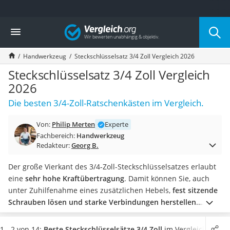
Die beliebtesten Vergleiche nach Kategorie
Vergleich
Baumarkt
Tresor feuerfest
Handwerkzeug
Steckschlüsselsatz 3/4 Zoll Vergleich 2026
Makita-Akku-Rasenmäher
Kappsäge
Steckschlüsselsatz 3/4 Zoll Vergleich
Smartes Türschloss
2026
Akku-Rasentrimmer
Die besten 3/4-Zoll-Ratschenkästen im Vergleich.
Feuchtigkeitsmessgerät
Split-Klimaanlage 2 Innengeräte
Von:
Philip Merten
Experte
Pelletofen
Fachbereich:
Handwerkzeug
Bohrmaschine
Redakteur:
Georg B.
Tiefbrunnenpumpe
Fliesenschneider
Der große Vierkant des 3/4-Zoll-Steckschlüsselsatzes erlaubt
Hochdruckreiniger
eine
sehr hohe Kraftübertragung
. Damit können Sie, auch
Doppelschleifer
unter Zuhilfenahme eines zusätzlichen Hebels,
fest sitzende
Überwachungskamera
Schrauben lösen und starke Verbindungen herstellen
.
Benzinrasenmäher mit Elektrostart
Besonders bei Nutzfahrzeugen wie Lkw oder Traktoren
Akku-Laubsauger
kommen diese großen Steckschlüssel zum Einsatz.
Damit er
1 - 2 von 14:
Beste Steckschlüsselsätze 3/4 Zoll
im Vergleich