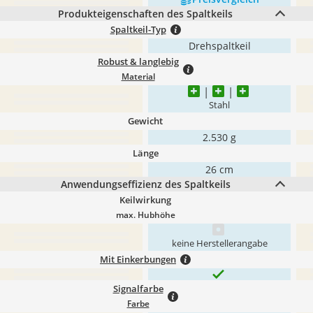
Produkteigenschaften des Spaltkeils
Spaltkeil-Typ
Drehspaltkeil
Robust & langlebig
Material
Stahl
Gewicht
2.530 g
Länge
26 cm
Anwendungseffizienz des Spaltkeils
Keilwirkung
max. Hubhöhe
keine Herstellerangabe
Mit Einkerbungen
Signalfarbe
Farbe