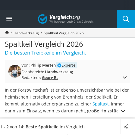
Die beliebtesten Vergleiche nach Kategorie
Vergleich
Baumarkt
Tresor feuerfest
Handwerkzeug
Spaltkeil Vergleich 2026
Makita-Akku-Rasenmäher
Kappsäge
Spaltkeil Vergleich 2026
Smartes Türschloss
Die besten Treibkeile im Vergleich.
Akku-Rasentrimmer
Feuchtigkeitsmessgerät
Von:
Philip Merten
Experte
Split-Klimaanlage 2 Innengeräte
Fachbereich:
Handwerkzeug
Pelletofen
Redakteur:
Georg B.
Bohrmaschine
Tiefbrunnenpumpe
In der Forstwirtschaft ist er ebenso unverzichtbar wie bei der
Fliesenschneider
heimischen Herstellung von Brennholz: der Spaltkeil. Er
Hochdruckreiniger
kommt, alternativ oder ergänzend zu einer
Spaltaxt
, immer
Doppelschleifer
dann zum Einsatz, wenn es darum geht,
große Holzstücke
Überwachungskamera
oder Stämme in kleinere und handliche Exemplare
Benzinrasenmäher mit Elektrostart
aufzuspalten
. Wie diverse Tests im Internet bestätigen, sind
1 - 2 von 14:
Beste Spaltkeile
im Vergleich
Akku-Laubsauger
die Holzverarbeitungshilfsmittel in unterschiedlichen