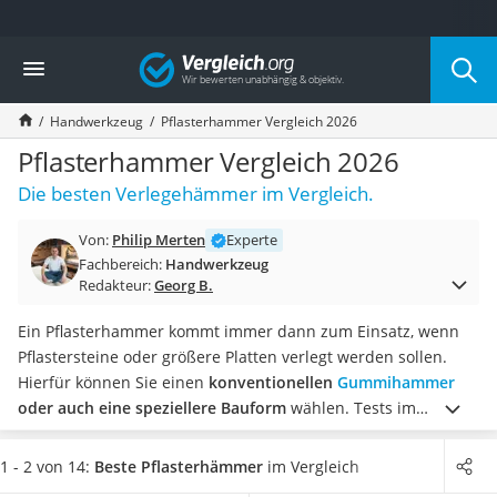
Die beliebtesten Vergleiche nach Kategorie
Vergleich
Baumarkt
Tresor feuerfest
Handwerkzeug
Pflasterhammer Vergleich 2026
Makita-Akku-Rasenmäher
Kappsäge
Pflasterhammer Vergleich 2026
Smartes Türschloss
Die besten Verlegehämmer im Vergleich.
Akku-Rasentrimmer
Feuchtigkeitsmessgerät
Von:
Philip Merten
Experte
Split-Klimaanlage 2 Innengeräte
Fachbereich:
Handwerkzeug
Pelletofen
Redakteur:
Georg B.
Bohrmaschine
Tiefbrunnenpumpe
Ein Pflasterhammer kommt immer dann zum Einsatz, wenn
Fliesenschneider
Pflastersteine oder größere Platten verlegt werden sollen.
Hochdruckreiniger
Hierfür können Sie einen
konventionellen
Gummihammer
Doppelschleifer
oder auch eine speziellere Bauform
wählen.
Tests im
Überwachungskamera
Internet empfehlen beim
Verlegen von Steinen mit
Benzinrasenmäher mit Elektrostart
besonders empfindlicher Oberfläche einen Hammer mit
1 - 2 von 14:
Beste Pflasterhämmer
im Vergleich
Akku-Laubsauger
großem Gummikopf
zu wählen, um das Material nicht zu