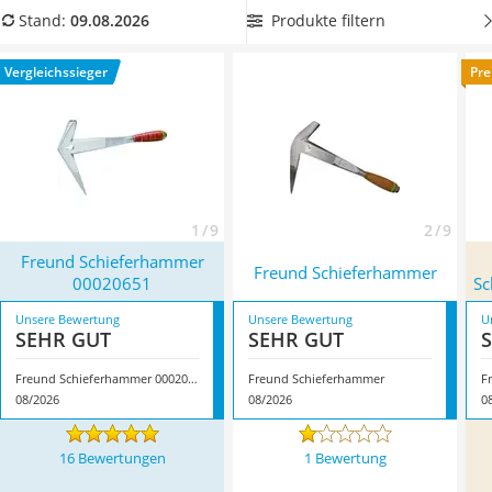
Löschdecke
Nagellöcher verhindert ein Springen des Materials.
Produkte filtern
Stand:
09.08.2026
Multimeter
Überzeugt hat uns hier im August 2026 besonders das
Winterharte Palmen
Modell
Freund Schieferhammer 00020651
*
mit seinen
Vergleichssieger
Pre
Gasdurchlauferhitzer
Eigenschaften.
Service
1 / 9
2 / 9
Freund Schieferhammer
Freund Schieferhammer
00020651
Sc
Unsere Bewertung
Unsere Bewertung
U
SEHR GUT
SEHR GUT
Freund Schieferhammer 00020651
Freund Schieferhammer
08/2026
08/2026
0
16 Bewertungen
1 Bewertung