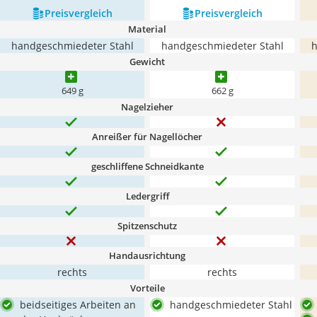
Preis­vergleich
Preis­vergleich
Material
handgeschmiedeter Stahl
handgeschmiedeter Stahl
h
Gewicht
649 g
662 g
Nagelzieher
Anreißer für Nagellöcher
geschliffene Schneidkante
Ledergriff
Spitzenschutz
Handausrichtung
rechts
rechts
Vorteile
beidseitiges Arbeiten an
handgeschmiedeter Stahl