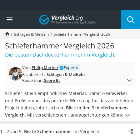
Die beliebtesten Vergleiche nach Kategorie
Vergleich
Baumarkt
Tresor feuerfest
Schlagen & Meißeln
Schieferhammer Vergleich 2026
Makita-Akku-Rasenmäher
Kappsäge
Schieferhammer Vergleich 2026
Smartes Türschloss
Die besten Dachdeckerhämmer im Vergleich.
Akku-Rasentrimmer
Feuchtigkeitsmessgerät
Von:
Philip Merten
Experte
Split-Klimaanlage 2 Innengeräte
Fachbereich:
Schlagen & Meißeln
Pelletofen
Redakteur:
Georg B.
Bohrmaschine
Tiefbrunnenpumpe
Schiefer ist ein empfindliches Material. Damit Heimwerker
Fliesenschneider
und Profis immer das perfekte Werkzeug für das anstehende
Hochdruckreiniger
Projekt haben, lohnt sich ein
Blick in den Schieferhammer-
Doppelschleifer
Vergleich
. Mit verschiedenen Handausrichtungen können
Überwachungskamera
Links- und Rechtshänder individuell arbeiten.
Tests zufolge
Benzinrasenmäher mit Elektrostart
ist
handgeschmiedeter Stahl besonders robust
und ein Griff
1 - 2 von 9:
Beste Schieferhämmer
im Vergleich
Akku-Laubsauger
aus Leder liegt besonders gut in der Hand. Der Anreißer für