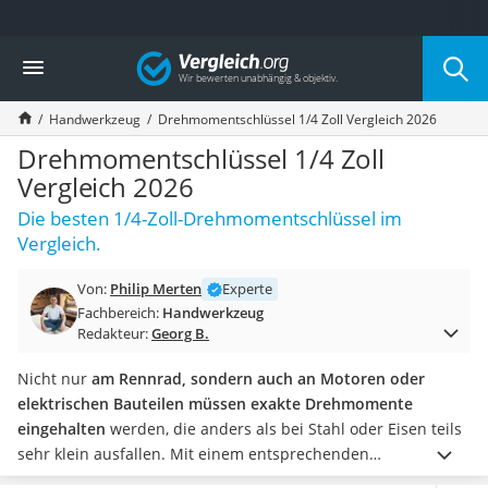
Die beliebtesten Vergleiche nach Kategorie
Vergleich
Baumarkt
Tresor feuerfest
Handwerkzeug
Drehmomentschlüssel 1/4 Zoll Vergleich 2026
Makita-Akku-Rasenmäher
Kappsäge
Drehmomentschlüssel 1/4 Zoll
Smartes Türschloss
Vergleich 2026
Akku-Rasentrimmer
Die besten 1/4-Zoll-Drehmomentschlüssel im
Feuchtigkeitsmessgerät
Vergleich.
Split-Klimaanlage 2 Innengeräte
Pelletofen
Von:
Philip Merten
Experte
Bohrmaschine
Fachbereich:
Handwerkzeug
Tiefbrunnenpumpe
Redakteur:
Georg B.
Fliesenschneider
Hochdruckreiniger
Nicht nur
am Rennrad, sondern auch an Motoren oder
Doppelschleifer
elektrischen Bauteilen müssen exakte Drehmomente
Überwachungskamera
eingehalten
werden, die anders als bei Stahl oder Eisen teils
Benzinrasenmäher mit Elektrostart
sehr klein ausfallen. Mit einem entsprechenden
Akku-Laubsauger
Drehmomentschlüssel mit 1/4 Zoll großer Steckverbindung