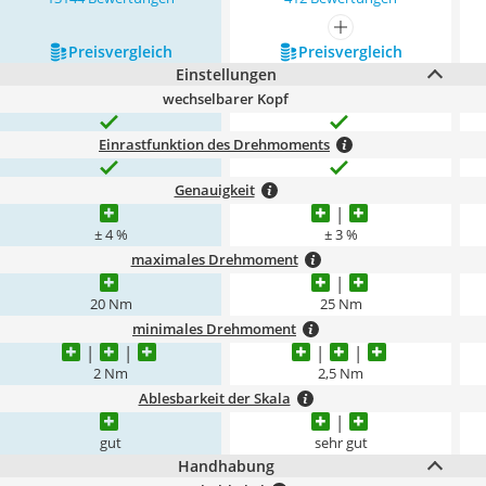
mehr anzeigen
Preis­vergleich
Preis­vergleich
Einstellungen
wechselbarer Kopf
Einrastfunktion des Drehmoments
Genauigkeit
± 4 %
± 3 %
maximales Drehmoment
20 Nm
25 Nm
minimales Drehmoment
2 Nm
2,5 Nm
Ablesbarkeit der Skala
gut
sehr gut
Handhabung