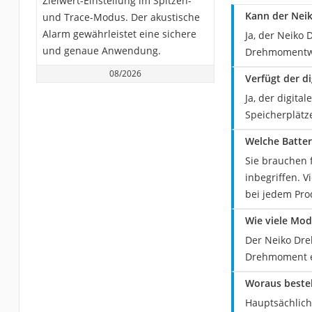
Zielwert-Einstellung im Spitzen-
Kann der Nei
und Trace-Modus. Der akustische
Alarm gewährleistet eine sichere
Ja, der Neiko
und genaue Anwendung.
Drehmomentwer
08/2026
Verfügt der d
Ja, der digit
Speicherplätz
Welche Batter
Sie brauchen 
inbegriffen. V
bei jedem Pro
Wie viele Mod
Der Neiko Dre
Drehmoment er
Woraus beste
Hauptsächlich