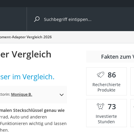
ergleiche nach Kategorie
oment-Adapter Vergleich 2026
ängerkupplung (4 Fahrräder)
er Vergleich
Fakten zum 
nhängerkupplung)
ahrräder
86
er im Vergleich.
l)
Recherchierte
Produkte
torin:
Monique B.
ke
73
malen Steckschlüssel genau wie
Investierte
rrad, Auto und anderen
Stunden
 Funktionieren wichtig und lassen
chen.