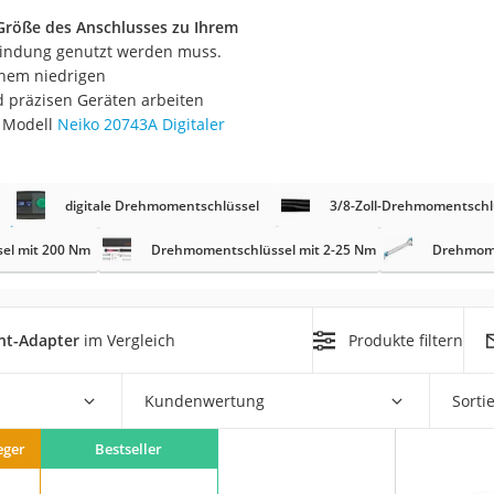
nmobil
Größe des Anschlusses zu Ihrem
er
erbindung genutzt werden muss.
inem niedrigen
 präzisen Geräten arbeiten
/55 R16
s Modell
Neiko 20743A Digitaler
gerät
pressor
digitale Drehmomentschlüssel
3/8-Zoll-Drehmomentschl
el mit 200 Nm
Drehmomentschlüssel mit 2-25 Nm
Drehmome
nt-Adapter
im Vergleich
Produkte filtern
Kundenwertung
Sorti
eger
Bestseller