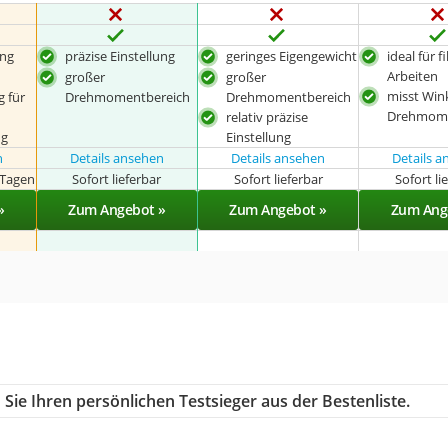
ung
präzise Einstellung
geringes Eigengewicht
ideal für f
Arbeiten
großer
großer
misst Win
 für
Drehmomentbereich
Drehmomentbereich
Drehmom
relativ präzise
ng
Einstellung
n
Details ansehen
Details ansehen
Details 
 Tagen
Sofort lieferbar
Sofort lieferbar
Sofort li
»
Zum Angebot »
Zum Angebot »
Zum Ang
Sie Ihren persönlichen Testsieger aus der Bestenliste.