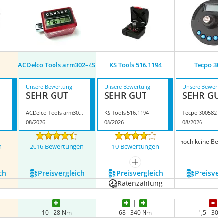
1
ACDelco Tools arm302–4S
KS Tools ‎516.1194
Tecpo 3
Unsere Bewertung
Unsere Bewertung
Unsere Bewer
SEHR GUT
SEHR GUT
SEHR G
ACDelco Tools arm302–4S
KS Tools ‎516.1194
Tecpo 300582
08/2026
08/2026
08/2026
noch keine B
n
2016 Bewertungen
10 Bewertungen
mehr anzeigen
ch
Preis­vergleich
Preis­vergleich
Preis­v
Ratenzahlung
10 - 28 Nm
68 - 340 Nm
1,5 - 