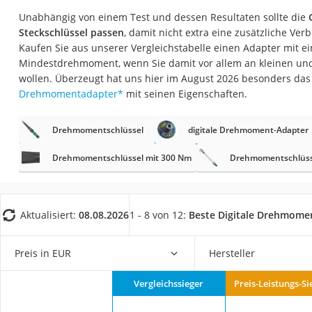
AGM-Batterie Woh
Unabhängig von einem Test und dessen Resultaten sollte die
Thule-Fahrradträg
Steckschlüssel passen
, damit nicht extra eine zusätzliche V
Kaufen Sie aus unserer Vergleichstabelle einen Adapter mit e
FM-Transmitter
Mindestdrehmoment, wenn Sie damit vor allem an kleinen und
Sommerreifen 205
wollen. Überzeugt hat uns hier im August 2026 besonders da
Drehmomentadapter
*
mit seinen Eigenschaften.
Autobatterie-Lade
Starthilfe mit Kom
Drehmomentschlüssel
digitale Drehmoment-Adapter
Alkoholtester
Drehmomentschlüssel mit 300 Nm
Drehmomentschlüss
Felgenbaum
Wagenheber
Rostumwandler
Aktualisiert:
08.08.2026
1 - 8 von 12:
Beste Digitale Drehmome
Service
Preis in EUR
Hersteller
Vergleichssieger
Preis-Leistungs-Si