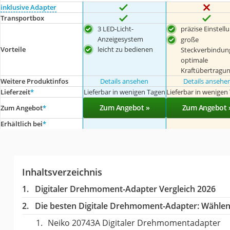
inklusive Adapter
Transportbox
3 LED-Licht-
präzise Einstell
Anzeigesystem
große
leicht zu bedienen
Vorteile
Steckverbindung
optimale
Kraftübertragu
Weitere Produktinfos
Details ansehen
Details ansehe
Lieferzeit
*
Lieferbar in wenigen Tagen
Lieferbar in wenigen
Zum Angebot »
Zum Angebot 
Zum Angebot
*
Erhältlich bei
*
Inhaltsverzeichnis
Digitaler Drehmoment-Adapter Vergleich 2026
Die besten Digitale Drehmoment-Adapter:
Wählen 
Neiko 20743A Digitaler Drehmomentadapter