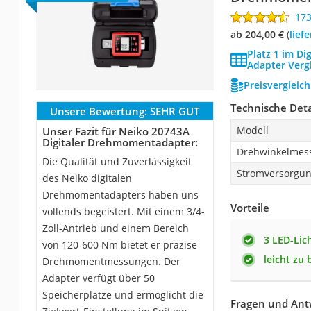
17
ab 204,00 €
(
Lie
Platz 1 im D
Adapter Verg
Preisvergleic
Technische Deta
Unsere Bewertung:
SEHR GUT
Modell
Unser Fazit für Neiko 20743A
Digitaler Drehmomentadapter:
Drehwinkelmes
Die Qualität und Zuverlässigkeit
Stromversorgu
des Neiko digitalen
Drehmomentadapters haben uns
Vorteile
vollends begeistert. Mit einem 3/4-
Zoll-Antrieb und einem Bereich
3 LED-Lic
von 120-600 Nm bietet er präzise
leicht zu
Drehmomentmessungen. Der
Adapter verfügt über 50
Speicherplätze und ermöglicht die
Fragen und Ant