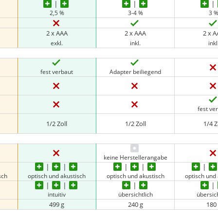
2,5 %
3-4 %
3 
2 x AAA
2 x AAA
2 x 
exkl.
inkl.
inkl
fest verbaut
Adapter beiliegend
fest ve
1/2 Zoll
1/2 Zoll
1/4 Z
keine Herstellerangabe
sch
optisch und akustisch
optisch und akustisch
optisch und 
intuitiv
übersichtlich
übersich
499 g
240 g
180