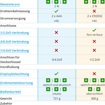
Messtoleranz
2 %
2 %
Drehwinkelmessung
2 x AAA
2 x CR2032
Stromversorgung
inkl.
inkl.
Anschlüsse
1/2-Zoll-Verbindung
fest verbaut
3/8-Zoll-Verbindung
1/4-Zoll-Verbindung
Anschluss für
3/4 Zoll
1/2 Zoll
Steckschlüssel
Handhabung
Displaybeleuchtung
Drehmomentwarnung
optisch und akustisch
optisch und akusti
Bedienbarkeit
intuitiv
übersichtlich
Gewicht
721 g
300 g
Zubehör