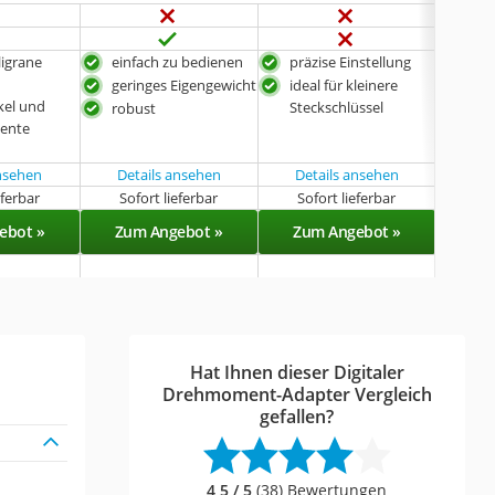
iligrane
einfach zu bedienen
präzise Einstellung
präz
geringes Eigengewicht
ideal für kleinere
gro
kel und
Steckschlüssel
Dre
robust
ente
ansehen
Details ansehen
Details ansehen
Det
eferbar
Sofort lieferbar
Sofort lieferbar
Sof
ebot »
Zum Angebot »
Zum Angebot »
Zu
Hat Ihnen dieser Digitaler
Drehmoment-Adapter Vergleich
gefallen?
4,5 / 5
(38) Bewertungen