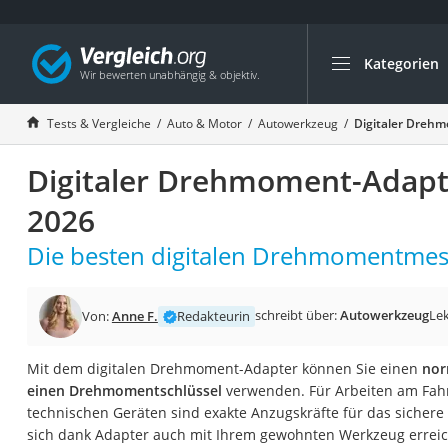
Kategorien
Die beliebtesten V
Auto & Motor
Tests & Vergleiche
Auto & Motor
Autowerkzeug
Digitaler Drehm
Fahrradträger-Anh
Digitaler Drehmoment-Adapt
Fahrradträger
Fahrradträger (A
2026
Fahrradträger 3 F
Die besten digitalen Drehmomentmess
Benzinkanister (20 
Dashcam
schreibt über:
Autowerkzeug
Lek
Von:
Anne F.
Redakteurin
Fahrradträger E-Bi
Benzinkanister
Mit dem digitalen Drehmoment-Adapter können Sie einen
nor
einen Drehmomentschlüssel
verwenden. Für Arbeiten am Fah
Marderschreck
technischen Geräten sind exakte Anzugskräfte für das sichere
Wagenheber 3t
sich dank Adapter auch mit Ihrem gewohnten Werkzeug errei