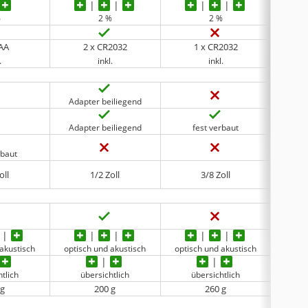
%
2 %
2 %
AAA
2 x CR2032
1 x CR2032
.
inkl.
inkl.
Adapter beiliegend
f
Adapter beiliegend
fest verbaut
rbaut
oll
1/2 Zoll
3/8 Zoll
akustisch
optisch und akustisch
optisch und akustisch
optis
tlich
übersichtlich
übersichtlich
ü
 g
‎200 g
260 g