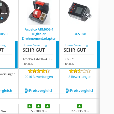
Acdelco ARM602-4
00582
Digitaler
BGS 978
Drehmomentadapter
tung
Unsere Bewertung
Unsere Bewertung
Unsere
UT
SEHR GUT
SEHR GUT
GUT
Acdelco ARM602-4 Digitaler Drehmomentadapter
BGS 978
BGS 70
08/2026
08/2026
08/202
ewertungen
2016 Bewertungen
8 Bewertungen
63 
ergleich
Preis­vergleich
Preis­vergleich
P
30 Nm
5 - 200 Nm
27 - 135 Nm
4