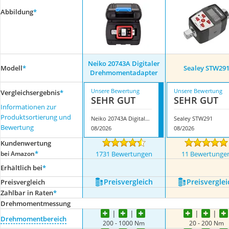
Abbildung
*
Neiko 20743A Digitaler
Modell
*
Sealey STW29
Drehmomentadapter
Unsere Bewertung
Unsere Bewertung
Vergleichsergebnis
*
SEHR GUT
SEHR GUT
Informationen zur
Produktsortierung und
Neiko 20743A Digitaler Drehmomentadapter
Sealey STW291
Bewertung
08/2026
08/2026
Kundenwertung
*
bei Amazon
1731 Bewertungen
11 Bewertunge
Erhältlich bei
*
Preis­vergleich
Preis­verglei
Preis­vergleich
Zahlbar in Raten
*
Drehmomentmessung
Drehmomentbereich
200 - 1000 Nm
20 - 200 Nm