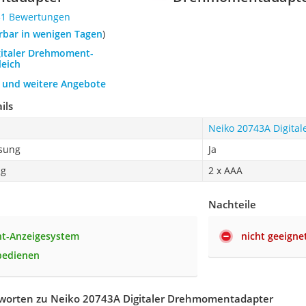
31 Bewertungen
ferbar in wenigen Tagen
)
igitaler Drehmoment-
leich
h und weitere Angebote
ils
Neiko 20743A Digita
sung
Ja
ng
2 x AAA
Nachteile
ht-Anzeigesystem
nicht geeignet
 bedienen
worten zu Neiko 20743A Digitaler Drehmomentadapter